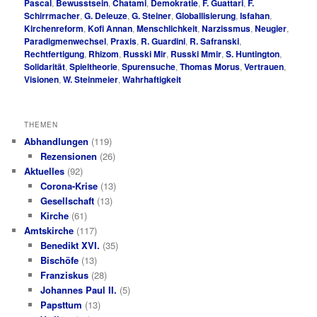
Pascal
,
Bewusstsein
,
Chatami
,
Demokratie
,
F. Guattari
,
F.
Schirrmacher
,
G. Deleuze
,
G. Steiner
,
Globallisierung
,
Isfahan
,
Kirchenreform
,
Kofi Annan
,
Menschlichkeit
,
Narzissmus
,
Neugier
,
Paradigmenwechsel
,
Praxis
,
R. Guardini
,
R. Safranski
,
Rechtfertigung
,
Rhizom
,
Russki Mir
,
Russki Mmir
,
S. Huntington
,
Solidarität
,
Spieltheorie
,
Spurensuche
,
Thomas Morus
,
Vertrauen
,
Visionen
,
W. Steinmeier
,
Wahrhaftigkeit
THEMEN
Abhandlungen
(119)
Rezensionen
(26)
Aktuelles
(92)
Corona-Krise
(13)
Gesellschaft
(13)
Kirche
(61)
Amtskirche
(117)
Benedikt XVI.
(35)
Bischöfe
(13)
Franziskus
(28)
Johannes Paul II.
(5)
Papsttum
(13)