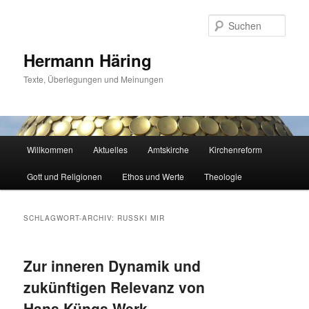
Zum
Zum
primären
sekundären
Such
Inhalt
Inhalt
springen
springen
Hermann Häring
Texte, Überlegungen und Meinungen
Hauptmenü
Willkommen
Aktuelles
Amtskirche
Kirchenreform
Gott und Religionen
Ethos und Werte
Theologie
SCHLAGWORT-ARCHIV:
RUSSKI MIR
Zur inneren Dynamik und
zukünftigen Relevanz von
Hans Küngs Werk