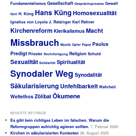
Gesellschaft
Fundamentalismus
Gewalt
Gesprächsprozess
Hans Küng
Homosexualität
H. Küng
Gott
Ignatius von Loyola
J. Ratzinger
Karl Rahner
Kirchenreform
Macht
Klerikalismus
Missbrauch
Paulus
Mystik
Opfer
Papst
Predigt
Religion
Priester
Schuld
Rechtfertigung
Sexualität
Spiritualität
Solidarität
Synodaler Weg
Synodalität
Säkularisierung
Unfehlbarkeit
Wahrheit
Ökumene
Zölibat
Weltethos
NEUESTE BEITRÄGE
Es gibt kein richtiges Leben im falschen. Warum die
Reformgruppen aufrichtig agieren sollten.
7. Februar 2026
Kirchen in säkularisierten Kontexten
28. August 2025