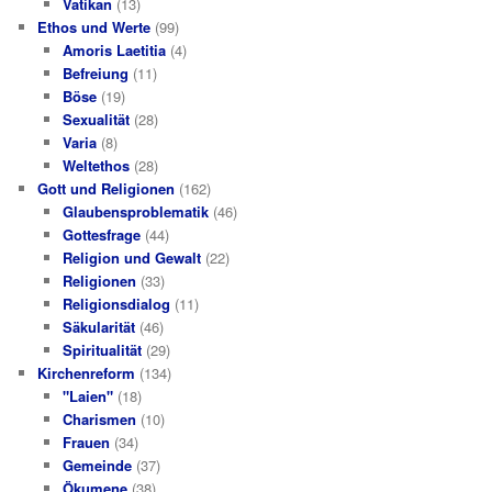
Vatikan
(13)
Ethos und Werte
(99)
Amoris Laetitia
(4)
Befreiung
(11)
Böse
(19)
Sexualität
(28)
Varia
(8)
Weltethos
(28)
Gott und Religionen
(162)
Glaubensproblematik
(46)
Gottesfrage
(44)
Religion und Gewalt
(22)
Religionen
(33)
Religionsdialog
(11)
Säkularität
(46)
Spiritualität
(29)
Kirchenreform
(134)
"Laien"
(18)
Charismen
(10)
Frauen
(34)
Gemeinde
(37)
Ökumene
(38)