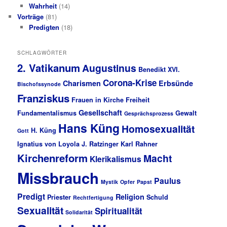
Wahrheit
(14)
Vorträge
(81)
Predigten
(18)
SCHLAGWÖRTER
2. Vatikanum
Augustinus
Benedikt XVI.
Corona-Krise
Charismen
Erbsünde
Bischofssynode
Franziskus
Frauen in Kirche
Freiheit
Gesellschaft
Fundamentalismus
Gewalt
Gesprächsprozess
Hans Küng
Homosexualität
H. Küng
Gott
Ignatius von Loyola
J. Ratzinger
Karl Rahner
Kirchenreform
Macht
Klerikalismus
Missbrauch
Paulus
Mystik
Opfer
Papst
Predigt
Religion
Priester
Schuld
Rechtfertigung
Sexualität
Spiritualität
Solidarität