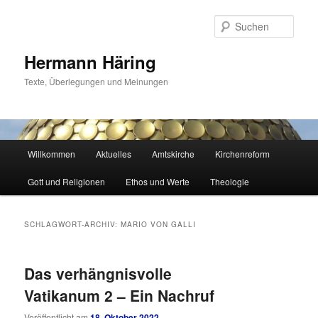
Zum
Zum
primären
sekundären
Such
Inhalt
Inhalt
springen
springen
Hermann Häring
Texte, Überlegungen und Meinungen
Hauptmenü
Willkommen
Aktuelles
Amtskirche
Kirchenreform
Gott und Religionen
Ethos und Werte
Theologie
SCHLAGWORT-ARCHIV:
MARIO VON GALLI
Das verhängnisvolle
Vatikanum 2 – Ein Nachruf
Veröffentlicht am
18. Oktober 2022