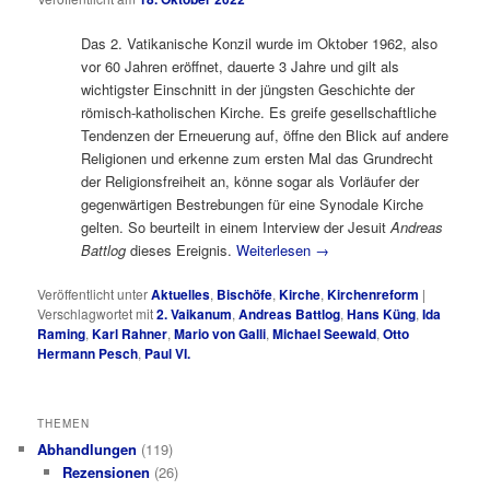
Das 2. Vatikanische Konzil wurde im Oktober 1962, also
vor 60 Jahren eröffnet, dauerte 3 Jahre und gilt als
wichtigster Einschnitt in der jüngsten Geschichte der
römisch-katholischen Kirche. Es greife gesellschaftliche
Tendenzen der Erneuerung auf, öffne den Blick auf andere
Religionen und erkenne zum ersten Mal das Grundrecht
der Religionsfreiheit an, könne sogar als Vorläufer der
gegenwärtigen Bestrebungen für eine Synodale Kirche
gelten. So beurteilt in einem Interview der Jesuit
Andreas
Battlog
dieses Ereignis.
Weiterlesen
→
Veröffentlicht unter
Aktuelles
,
Bischöfe
,
Kirche
,
Kirchenreform
|
Verschlagwortet mit
2. Vaikanum
,
Andreas Battlog
,
Hans Küng
,
Ida
Raming
,
Karl Rahner
,
Mario von Galli
,
Michael Seewald
,
Otto
Hermann Pesch
,
Paul VI.
THEMEN
Abhandlungen
(119)
Rezensionen
(26)