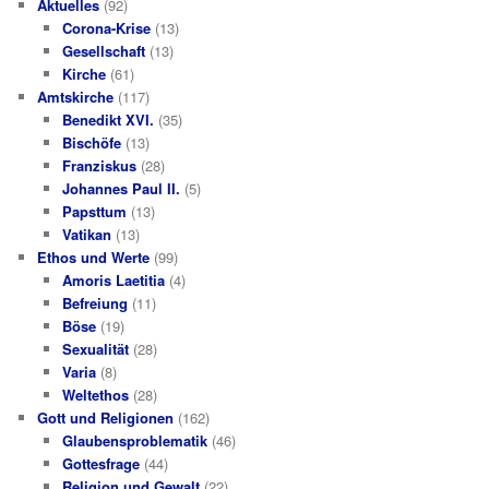
Aktuelles
(92)
Corona-Krise
(13)
Gesellschaft
(13)
Kirche
(61)
Amtskirche
(117)
Benedikt XVI.
(35)
Bischöfe
(13)
Franziskus
(28)
Johannes Paul II.
(5)
Papsttum
(13)
Vatikan
(13)
Ethos und Werte
(99)
Amoris Laetitia
(4)
Befreiung
(11)
Böse
(19)
Sexualität
(28)
Varia
(8)
Weltethos
(28)
Gott und Religionen
(162)
Glaubensproblematik
(46)
Gottesfrage
(44)
Religion und Gewalt
(22)