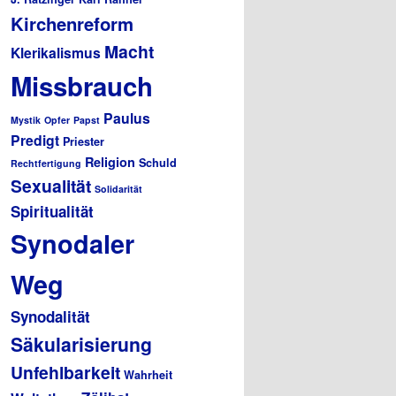
Kirchenreform
Macht
Klerikalismus
Missbrauch
Paulus
Mystik
Opfer
Papst
Predigt
Priester
Religion
Schuld
Rechtfertigung
Sexualität
Solidarität
Spiritualität
Synodaler
Weg
Synodalität
Säkularisierung
Unfehlbarkeit
Wahrheit