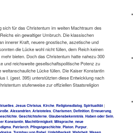
og sich für das Christentum im weiten Machtraum des
Reichs ein gewaltiger Umbruch. Die klassischen
 an innerer Kraft, neuere gnostische, aszetische und
nnten die Lücke wohl nicht füllen, dem Reich keinen
 mehr bieten. Doch das Christentum hatte nahezu 300
ke und reichsweite gesellschaftspolitische Potenz zu
e weltanschauliche Lücke füllen. Die Kaiser Konstantin
us I. (gest. 395) unterstützten diese Entwicklung nach
hristentum stufenweise zur offiziellen Staatsreligion
ktuelles
,
Jesus Christus
,
Kirche
,
Religionsdialog
,
Spiritualität
|
Große
,
Alexandrien
,
Aristoteles
,
Charismen
,
Definition
,
Erneuerung
,
eschichte
,
Geschichtsferne
,
Glaubensbekenntnis
,
Haben oder Sein
,
er Konstantin
,
Machtförmigkeit
,
Mitsprache
,
neue
adigma
,
Patriarch
,
Pfingstgeschichte
,
Platon
,
Purpur
,
dosius
,
Turmbau von Babel
,
Unfehlbarkeit
,
Wahrheit
,
Wesen