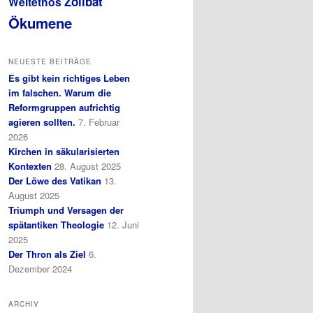
Zölibat
Weltethos
Ökumene
NEUESTE BEITRÄGE
Es gibt kein richtiges Leben
im falschen. Warum die
Reformgruppen aufrichtig
agieren sollten.
7. Februar
2026
Kirchen in säkularisierten
Kontexten
28. August 2025
Der Löwe des Vatikan
13.
August 2025
Triumph und Versagen der
spätantiken Theologie
12. Juni
2025
Der Thron als Ziel
6.
Dezember 2024
ARCHIV