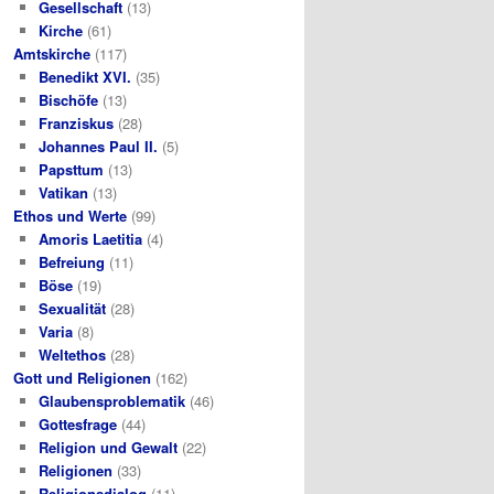
Gesellschaft
(13)
Kirche
(61)
Amtskirche
(117)
Benedikt XVI.
(35)
Bischöfe
(13)
Franziskus
(28)
Johannes Paul II.
(5)
Papsttum
(13)
Vatikan
(13)
Ethos und Werte
(99)
Amoris Laetitia
(4)
Befreiung
(11)
Böse
(19)
Sexualität
(28)
Varia
(8)
Weltethos
(28)
Gott und Religionen
(162)
Glaubensproblematik
(46)
Gottesfrage
(44)
Religion und Gewalt
(22)
Religionen
(33)
Religionsdialog
(11)