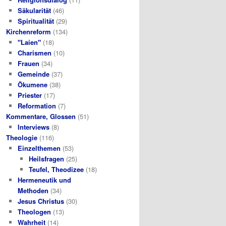
Säkularität
(46)
Spiritualität
(29)
Kirchenreform
(134)
"Laien"
(18)
Charismen
(10)
Frauen
(34)
Gemeinde
(37)
Ökumene
(38)
Priester
(17)
Reformation
(7)
Kommentare, Glossen
(51)
Interviews
(8)
Theologie
(116)
Einzelthemen
(53)
Heilsfragen
(25)
Teufel, Theodizee
(18)
Hermeneutik und
Methoden
(34)
Jesus Christus
(30)
Theologen
(13)
Wahrheit
(14)