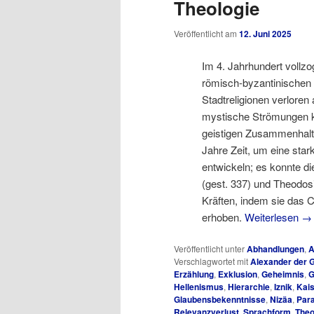
Theologie
Veröffentlicht am
12. Juni 2025
Im 4. Jahrhundert vollz
römisch-byzantinischen 
Stadtreligionen verloren
mystische Strömungen ko
geistigen Zusammenhalt
Jahre Zeit, um eine star
entwickeln; es konnte di
(gest. 337) und Theodosi
Kräften, indem sie das C
erhoben.
Weiterlesen
→
Veröffentlicht unter
Abhandlungen
,
A
Verschlagwortet mit
Alexander der 
Erzählung
,
Exklusion
,
Geheimnis
,
G
Hellenismus
,
Hierarchie
,
Iznik
,
Kais
Glaubensbekenntnisse
,
Nizäa
,
Par
Relevanzverlust
,
Sprachform
,
Theo