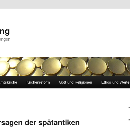
ing
nungen
mtskirche
Kirchenreform
Gott und Religionen
Ethos und Werte
sagen der spätantiken