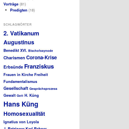
Vorträge
(81)
Predigten
(18)
SCHLAGWÖRTER
2. Vatikanum
Augustinus
Benedikt XVI.
Bischofssynode
Corona-Krise
Charismen
Franziskus
Erbsünde
Frauen in Kirche
Freiheit
Fundamentalismus
Gesellschaft
Gesprächsprozess
Gewalt
H. Küng
Gott
Hans Küng
Homosexualität
Ignatius von Loyola
J. Ratzinger
Karl Rahner