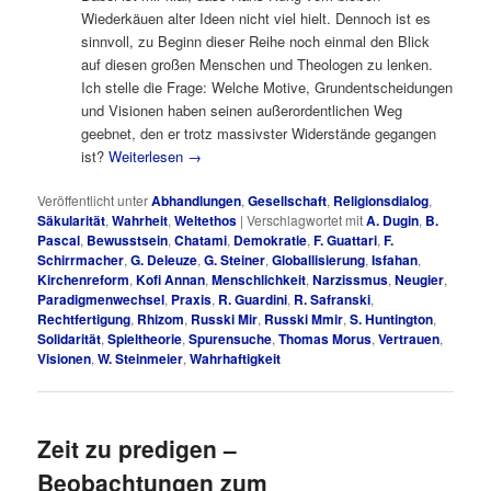
Wiederkäuen alter Ideen nicht viel hielt. Dennoch ist es
sinnvoll, zu Beginn dieser Reihe noch einmal den Blick
auf diesen großen Menschen und Theologen zu lenken.
Ich stelle die Frage: Welche Motive, Grundentscheidungen
und Visionen haben seinen außerordentlichen Weg
geebnet, den er trotz massivster Widerstände gegangen
ist?
Weiterlesen
→
Veröffentlicht unter
Abhandlungen
,
Gesellschaft
,
Religionsdialog
,
Säkularität
,
Wahrheit
,
Weltethos
|
Verschlagwortet mit
A. Dugin
,
B.
Pascal
,
Bewusstsein
,
Chatami
,
Demokratie
,
F. Guattari
,
F.
Schirrmacher
,
G. Deleuze
,
G. Steiner
,
Globallisierung
,
Isfahan
,
Kirchenreform
,
Kofi Annan
,
Menschlichkeit
,
Narzissmus
,
Neugier
,
Paradigmenwechsel
,
Praxis
,
R. Guardini
,
R. Safranski
,
Rechtfertigung
,
Rhizom
,
Russki Mir
,
Russki Mmir
,
S. Huntington
,
Solidarität
,
Spieltheorie
,
Spurensuche
,
Thomas Morus
,
Vertrauen
,
Visionen
,
W. Steinmeier
,
Wahrhaftigkeit
Zeit zu predigen –
Beobachtungen zum