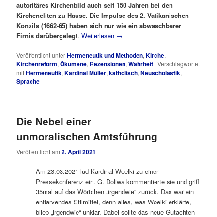
autoritäres Kirchenbild auch seit 150 Jahren bei den
Kircheneliten zu Hause. Die Impulse des 2. Vatikanischen
Konzils (1662-65) haben sich nur wie ein abwaschbarer
Firnis darübergelegt
.
Weiterlesen
→
Veröffentlicht unter
Hermeneutik und Methoden
,
Kirche
,
Kirchenreform
,
Ökumene
,
Rezensionen
,
Wahrheit
|
Verschlagwortet
mit
Hermeneutik
,
Kardinal Müller
,
katholisch
,
Neuscholastik
,
Sprache
Die Nebel einer
unmoralischen Amtsführung
Veröffentlicht am
2. April 2021
Am 23.03.2021 lud Kardinal Woelki zu einer
Pressekonferenz ein. G. Doliwa kommentierte sie und griff
35mal auf das Wörtchen „irgendwie“ zurück. Das war ein
entlarvendes Stilmittel, denn alles, was Woelki erklärte,
blieb „irgendwie“ unklar. Dabei sollte das neue Gutachten