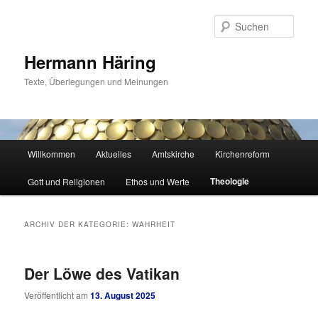
Zum
Zum
primären
sekundären
Such
Inhalt
Inhalt
springen
springen
Hermann Häring
Texte, Überlegungen und Meinungen
Hauptmenü
Willkommen
Aktuelles
Amtskirche
Kirchenreform
Theologie
Gott und Religionen
Ethos und Werte
ARCHIV DER KATEGORIE:
WAHRHEIT
Der Löwe des Vatikan
Veröffentlicht am
13. August 2025