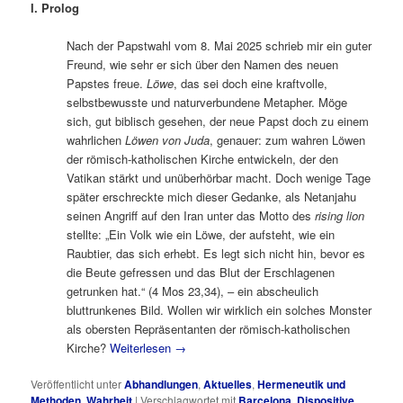
I. Prolog
Nach der Papstwahl vom 8. Mai 2025 schrieb mir ein guter
Freund, wie sehr er sich über den Namen des neuen
Papstes freue.
Löwe
, das sei doch eine kraftvolle,
selbstbewusste und naturverbundene Metapher. Möge
sich, gut biblisch gesehen, der neue Papst doch zu einem
wahrlichen
Löwen von Juda
, genauer: zum wahren Löwen
der römisch-katholischen Kirche entwickeln, der den
Vatikan stärkt und unüberhörbar macht. Doch wenige Tage
später erschreckte mich dieser Gedanke, als Netanjahu
seinen Angriff auf den Iran unter das Motto des
rising lion
stellte: „Ein Volk wie ein Löwe, der aufsteht, wie ein
Raubtier, das sich erhebt. Es legt sich nicht hin, bevor es
die Beute gefressen und das Blut der Erschlagenen
getrunken hat.“ (4 Mos 23,34), – ein abscheulich
bluttrunkenes Bild. Wollen wir wirklich ein solches Monster
als obersten Repräsentanten der römisch-katholischen
Kirche?
Weiterlesen
→
Veröffentlicht unter
Abhandlungen
,
Aktuelles
,
Hermeneutik und
Methoden
,
Wahrheit
|
Verschlagwortet mit
Barcelona
,
Dispositive