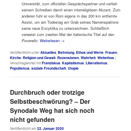
Universität, zum offiziellen Gesprächspartner und verlieh
seinem Schreiben damit einen interreligiösen Akzent. Zum
anderen fuhr er von Rom eigens in das 200 km entfernte
Assisi, um am Todestag am Grab seines Namenspatrons
seine neue Enzyklika zu unterzeichnen. Schließlich
verweist zum zweiten Mal der italienische Titel auf den
Poverello
.
Weiterlesen
→
Veröffentlicht unter
Aktuelles
,
Befreiung
,
Ethos und Werte
,
Frauen
,
Kirche
,
Religion und Gewalt
,
Rezensionen
,
Wahrheit
,
Weltethos
|
Verschlagwortet mit
Franziskus
,
Kapitalismus
,
Liberalismus
,
Populismus
,
soziale Freundschaft
,
Utopie
Durchbruch oder trotzige
Selbstbeschwörung? – Der
Synodale Weg hat sich noch
nicht gefunden
Veröffentlicht am
22. Januar 2020