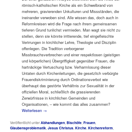
römisch-katholischen Kirche als ein Schwelbrand von
mehreren, gravierenden Unkulturen und Missständen, die
ineinander verwoben sind. Alle wissen das, doch auch in
Reformkreisen wird die Frage nach ihrem gemeinsamen
tieferen Grund tunlichst vermieden. Man wagt sie nicht zu
stellen, denn sie könnte irritierende, tief eingefleischte
Verirrungen in kirchlicher Lehre, Theologie und Disziplin
offenlegen. Die Tradition verborgener
Missbrauchsverbrechen und einer respektlosen (geistigen
und körperlichen) Übergriffigkeit gegenüber Frauen, die
hartnäckige Vertuschung bzw. Verharmlosung dieser
Untaten durch Kirchenleitungen, die gesetzlich verbürgte
Frauendiskriminierung durch Ordinationsverbot wie
überhaupt das gestörte Verhältnis zur Sexualität in der
offiziellen Moral, schließlich die grassierenden
Zerwürfnisse in kirchlichen Gemeinden und
Organisationen, – wie kommt das alles zusammen?
Weiterlesen
→
Veröffentlicht unter
Abhandlungen
,
Bischöfe
,
Frauen
,
Glaubensproblematik
,
Jesus Christus
,
Kirche
,
Kirchenreform
,