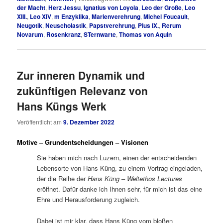
der Macht
,
Herz Jessu
,
Ignatius von Loyola
,
Leo der Große
,
Leo
XIII.
,
Leo XIV
,
m Enzyklika
,
Marienverehrung
,
Michel Foucault
,
Neugotik
,
Neuscholastik
,
Papstverehrung
,
Pius IX.
,
Rerum
Novarum
,
Rosenkranz
,
STernwarte
,
Thomas von Aquin
Zur inneren Dynamik und
zukünftigen Relevanz von
Hans Küngs Werk
Veröffentlicht am
9. Dezember 2022
Motive – Grundentscheidungen – Visionen
Sie haben mich nach Luzern, einen der entscheidenden
Lebensorte von Hans Küng, zu einem Vortrag eingeladen,
der die Reihe der
Hans Küng
–
Weltethos Lectures
eröffnet. Dafür danke ich Ihnen sehr, für mich ist das eine
Ehre und Herausforderung zugleich.
Dabei ist mir klar, dass Hans Küng vom bloßen