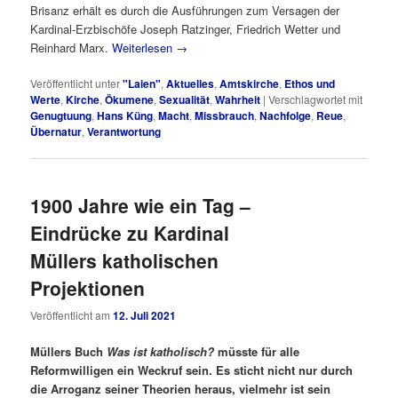
Brisanz erhält es durch die Ausführungen zum Versagen der
Kardinal-Erzbischöfe Joseph Ratzinger, Friedrich Wetter und
Reinhard Marx.
Weiterlesen
→
Veröffentlicht unter
"Laien"
,
Aktuelles
,
Amtskirche
,
Ethos und
Werte
,
Kirche
,
Ökumene
,
Sexualität
,
Wahrheit
|
Verschlagwortet mit
Genugtuung
,
Hans Küng
,
Macht
,
Missbrauch
,
Nachfolge
,
Reue
,
Übernatur
,
Verantwortung
1900 Jahre wie ein Tag –
Eindrücke zu Kardinal
Müllers katholischen
Projektionen
Veröffentlicht am
12. Juli 2021
Müllers Buch
Was ist katholisch?
müsste für alle
Reformwilligen ein Weckruf sein. Es sticht nicht nur durch
die Arroganz seiner Theorien heraus, vielmehr ist sein