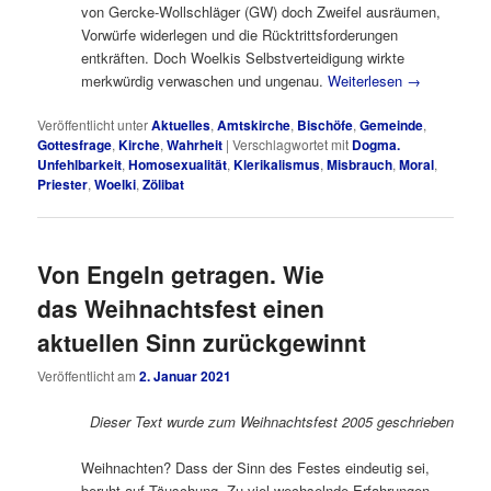
von Gercke-Wollschläger (GW) doch Zweifel ausräumen,
Vorwürfe widerlegen und die Rücktrittsforderungen
entkräften. Doch Woelkis Selbstverteidigung wirkte
merkwürdig verwaschen und ungenau.
Weiterlesen
→
Veröffentlicht unter
Aktuelles
,
Amtskirche
,
Bischöfe
,
Gemeinde
,
Gottesfrage
,
Kirche
,
Wahrheit
|
Verschlagwortet mit
Dogma.
Unfehlbarkeit
,
Homosexualität
,
Klerikalismus
,
Misbrauch
,
Moral
,
Priester
,
Woelki
,
Zölibat
Von Engeln getragen. Wie
das Weihnachtsfest einen
aktuellen Sinn zurückgewinnt
Veröffentlicht am
2. Januar 2021
Dieser Text wurde zum Weihnachtsfest 2005 geschrieben
Weihnachten? Dass der Sinn des Festes eindeutig sei,
beruht auf Täuschung. Zu viel wechselnde Erfahrungen