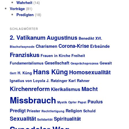
Wahrheit
(14)
Vorträge
(81)
Predigten
(18)
SCHLAGWÖRTER
2. Vatikanum
Augustinus
Benedikt XVI.
Corona-Krise
Charismen
Erbsünde
Bischofssynode
Franziskus
Frauen in Kirche
Freiheit
Gesellschaft
Fundamentalismus
Gewalt
Gesprächsprozess
Hans Küng
Homosexualität
H. Küng
Gott
Ignatius von Loyola
J. Ratzinger
Karl Rahner
Kirchenreform
Macht
Klerikalismus
Missbrauch
Paulus
Mystik
Opfer
Papst
Predigt
Religion
Priester
Schuld
Rechtfertigung
Sexualität
Spiritualität
Solidarität