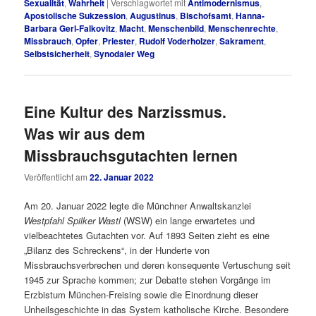
Sexualität
,
Wahrheit
|
Verschlagwortet mit
Antimodernismus
,
Apostolische Sukzession
,
Augustinus
,
Bischofsamt
,
Hanna-
Barbara Gerl-Falkovitz
,
Macht
,
Menschenbild
,
Menschenrechte
,
Missbrauch
,
Opfer
,
Priester
,
Rudolf Voderholzer
,
Sakrament
,
Selbstsicherheit
,
Synodaler Weg
Eine Kultur des Narzissmus.
Was wir aus dem
Missbrauchsgutachten lernen
Veröffentlicht am
22. Januar 2022
Am 20. Januar 2022 legte die Münchner Anwaltskanzlei
Westpfahl Spilker Wastl
(WSW) ein lange erwartetes und
vielbeachtetes Gutachten vor. Auf 1893 Seiten zieht es eine
„Bilanz des Schreckens“, in der Hunderte von
Missbrauchsverbrechen und deren konsequente Vertuschung seit
1945 zur Sprache kommen; zur Debatte stehen Vorgänge im
Erzbistum München-Freising sowie die Einordnung dieser
Unheilsgeschichte in das System katholische Kirche. Besondere