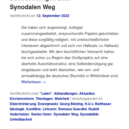
Synodalen Weg
Veröffentlicht am
12. September 2022
Sie haben sich angestrengt, kollegial
zusammengearbeitet, anspruchsvolle Papiere geschrieben
und diese sorgfältig redigiert, mit unterschiedlichsten
Interessen abgestimmt und sich von Halbsatz zu Halbsatz
durchgearbeitet. Mit dem bischöflichen Vetorecht hatten
sie sich schon zu Beginn des Großprojekts auf eine
überholte Autoritätsstruktur, eine Selbstdemütigung gar,
eingelassen und wohl übersehen, wie rom- und
amtsabhängig die deutschen Bischöfe in Wirklichkeit sind.
Weiterlesen
→
Veröffentlicht unter
"Laien"
,
Abhandlungen
,
Aktuelles
,
Kirchenreform
,
Theologen
,
Wahrheit
|
Verschlagwortet mit
Diskriminierung
,
Dostojewski
,
Georg Bätzing
,
H.U.v. Balthasar
,
Ideologie
,
Konflikte
,
Lehramt
,
Romano Guardini
,
Rudolf
Voderholzer
,
Stefan Oster
,
Synodaler Weg
,
Synodalität
,
Unfehlbarkeit