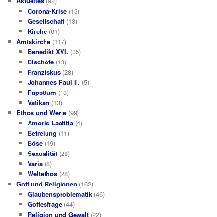
Aktuelles
(92)
Corona-Krise
(13)
Gesellschaft
(13)
Kirche
(61)
Amtskirche
(117)
Benedikt XVI.
(35)
Bischöfe
(13)
Franziskus
(28)
Johannes Paul II.
(5)
Papsttum
(13)
Vatikan
(13)
Ethos und Werte
(99)
Amoris Laetitia
(4)
Befreiung
(11)
Böse
(19)
Sexualität
(28)
Varia
(8)
Weltethos
(28)
Gott und Religionen
(162)
Glaubensproblematik
(46)
Gottesfrage
(44)
Religion und Gewalt
(22)