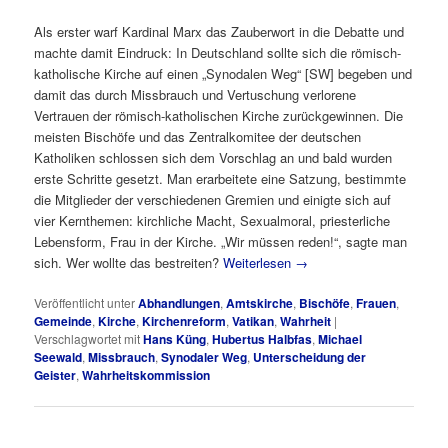
Als erster warf Kardinal Marx das Zauberwort in die Debatte und
machte damit Eindruck: In Deutschland sollte sich die römisch-
katholische Kirche auf einen „Synodalen Weg“ [SW] begeben und
damit das durch Missbrauch und Vertuschung verlorene
Vertrauen der römisch-katholischen Kirche zurückgewinnen. Die
meisten Bischöfe und das Zentralkomitee der deutschen
Katholiken schlossen sich dem Vorschlag an und bald wurden
erste Schritte gesetzt. Man erarbeitete eine Satzung, bestimmte
die Mitglieder der verschiedenen Gremien und einigte sich auf
vier Kernthemen: kirchliche Macht, Sexualmoral, priesterliche
Lebensform, Frau in der Kirche. „Wir müssen reden!“, sagte man
sich. Wer wollte das bestreiten?
Weiterlesen
→
Veröffentlicht unter
Abhandlungen
,
Amtskirche
,
Bischöfe
,
Frauen
,
Gemeinde
,
Kirche
,
Kirchenreform
,
Vatikan
,
Wahrheit
|
Verschlagwortet mit
Hans Küng
,
Hubertus Halbfas
,
Michael
Seewald
,
Missbrauch
,
Synodaler Weg
,
Unterscheidung der
Geister
,
Wahrheitskommission