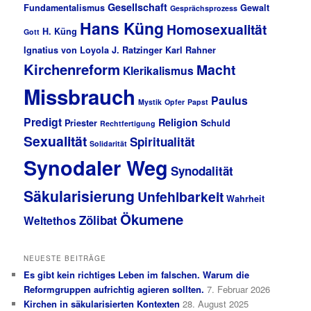
Gesellschaft
Fundamentalismus
Gewalt
Gesprächsprozess
Hans Küng
Homosexualität
H. Küng
Gott
Ignatius von Loyola
J. Ratzinger
Karl Rahner
Kirchenreform
Macht
Klerikalismus
Missbrauch
Paulus
Mystik
Opfer
Papst
Predigt
Religion
Priester
Schuld
Rechtfertigung
Sexualität
Spiritualität
Solidarität
Synodaler Weg
Synodalität
Säkularisierung
Unfehlbarkeit
Wahrheit
Ökumene
Zölibat
Weltethos
NEUESTE BEITRÄGE
Es gibt kein richtiges Leben im falschen. Warum die
Reformgruppen aufrichtig agieren sollten.
7. Februar 2026
Kirchen in säkularisierten Kontexten
28. August 2025