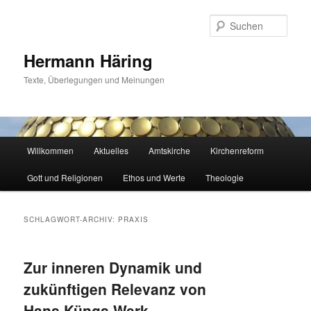
Zum
Zum
primären
sekundären
Such
Inhalt
Inhalt
springen
springen
Hermann Häring
Texte, Überlegungen und Meinungen
Hauptmenü
Willkommen
Aktuelles
Amtskirche
Kirchenreform
Gott und Religionen
Ethos und Werte
Theologie
SCHLAGWORT-ARCHIV:
PRAXIS
Zur inneren Dynamik und
zukünftigen Relevanz von
Hans Küngs Werk