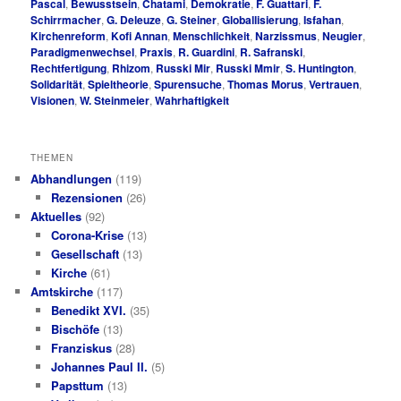
Pascal
,
Bewusstsein
,
Chatami
,
Demokratie
,
F. Guattari
,
F.
Schirrmacher
,
G. Deleuze
,
G. Steiner
,
Globallisierung
,
Isfahan
,
Kirchenreform
,
Kofi Annan
,
Menschlichkeit
,
Narzissmus
,
Neugier
,
Paradigmenwechsel
,
Praxis
,
R. Guardini
,
R. Safranski
,
Rechtfertigung
,
Rhizom
,
Russki Mir
,
Russki Mmir
,
S. Huntington
,
Solidarität
,
Spieltheorie
,
Spurensuche
,
Thomas Morus
,
Vertrauen
,
Visionen
,
W. Steinmeier
,
Wahrhaftigkeit
THEMEN
Abhandlungen
(119)
Rezensionen
(26)
Aktuelles
(92)
Corona-Krise
(13)
Gesellschaft
(13)
Kirche
(61)
Amtskirche
(117)
Benedikt XVI.
(35)
Bischöfe
(13)
Franziskus
(28)
Johannes Paul II.
(5)
Papsttum
(13)