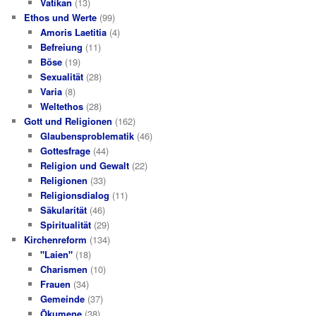
Vatikan
(13)
Ethos und Werte
(99)
Amoris Laetitia
(4)
Befreiung
(11)
Böse
(19)
Sexualität
(28)
Varia
(8)
Weltethos
(28)
Gott und Religionen
(162)
Glaubensproblematik
(46)
Gottesfrage
(44)
Religion und Gewalt
(22)
Religionen
(33)
Religionsdialog
(11)
Säkularität
(46)
Spiritualität
(29)
Kirchenreform
(134)
"Laien"
(18)
Charismen
(10)
Frauen
(34)
Gemeinde
(37)
Ökumene
(38)