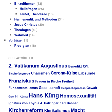
Einzelthemen
(53)
Heilsfragen
(25)
Teufel, Theodizee
(18)
Hermeneutik und Methoden
(34)
Jesus Christus
(30)
Theologen
(13)
Wahrheit
(14)
Vorträge
(81)
Predigten
(18)
SCHLAGWÖRTER
2. Vatikanum
Augustinus
Benedikt XVI.
Corona-Krise
Charismen
Erbsünde
Bischofssynode
Franziskus
Frauen in Kirche
Freiheit
Gesellschaft
Fundamentalismus
Gewalt
Gesprächsprozess
Hans Küng
Homosexualität
H. Küng
Gott
Ignatius von Loyola
J. Ratzinger
Karl Rahner
Kirchenreform
Macht
Klerikalismus