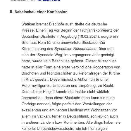
II. Nabelschau einer Konfession
„Vatikan bremst Bischöfe aus“, titelte die deutsche
Presse. Einen Tag vor Beginn der Frühjahrskonferenz der
deutschen Bischöfe in Augsburg (18.02.2024), sorgte ein
Brief aus Rom für eine unerwartete Blockade. Zur
Konstituierung des
Synodalen Ausschusses
, über den
sich der “Synodale Weg“ im vergangenen Jahr geeinigt
hatte, wurde kein Beschluss gefasst. Dieser Ausschuss
hätte in aller Form eine erste verbindliche Kooperation von
Bischöfen und Nichtbischöfen zu Reformfragen der Kirche
in Kraft gesetzt. Diese römische Aktion führte unter
Reformwilligen zu Entsetzen und Empörung, zu Recht.
Doch dieser Eingriff konnte die Insider nicht wirklich
überraschen, denn diese Blockade (man kann sie auch
Ohrfeige nennen) folgte perfekt den Vorstellungen der
exzellenten und eminenten Hardliner mit Wohnsitzen vor
allem im Vatikan, ferner in Deutschland, schließlich auch
in anderen Ländern bzw. Kontinenten. Allerdings haben sie
keinerlei Unrechtsbewusstsein, wie ich hier zeigen