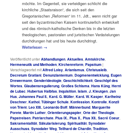
möchte. Im Gegenteil, sie verteidigen schlicht die
kirchliche „Staatsraison“, die sich seit den
Gregorianischen „Reformen“ im 11. Jdt., wenn nicht gar
seit den byzantinischen Kaisern kontinuierlich entwickelt
und das römisch-katholische Denken bis in die letzten
theologischen, pastoralen und juristischen Verästelungen
durchdrungen hat und bis heute durchdringt.
Weiterlesen
→
Veröffentlicht unter
Abhandlungen
,
Aktuelles
,
Amtskirche
,
Hermeneutik und Methoden
,
Kirchenreform
,
Papsttum
|
Verschlagwortet mit
Alfred Loisy
,
Arianismus
,
Christusleib
,
Decretum Gratiani
,
Denunziantentum
,
Dogmenentwicklung
,
Eugen
Drewermann
,
Genderideologie
,
Geschichtlichkeit
,
Geschöpf des
Wortes
,
Glaubensregulierung
,
Großes Schisma
,
Hans Küng
,
Herni
de Lubac
,
Hubertus Halbfas
,
Inquisition
,
Islam
,
J. Kleutgen
,
Jan
Hus
,
Johannes Paul II.
,
Kard. G. Müller
,
Kard. W. Kasper
,
Karlheinz
Deschner
,
Kathol. Tübinger Schule
,
Konfession
,
Kontrolle
,
Konzil
von Trient
,
Leo XIII.
,
Leonardo Boff
,
Männerbund
,
Marguerite
Porete
,
Martin Luther
,
Orientierungspapier
,
Orte der Theologie
,
Papstreisen
,
Patriarchate
,
Pius IX.
,
Pius X.
,
Pius XII.
,
Sacré Coeur
,
Sakramentalität
,
Säkularisierung
,
Spiritualität
,
Synodaler
Ausschuss
,
Synodaler Weg
,
Teilhard de Chardin
,
Tradition
,