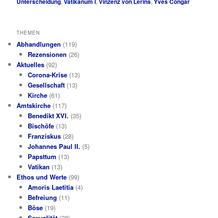
Unterscheidung
,
Vatikanum I
,
Vinzenz von Lérins
,
Yves Congar
THEMEN
Abhandlungen
(119)
Rezensionen
(26)
Aktuelles
(92)
Corona-Krise
(13)
Gesellschaft
(13)
Kirche
(61)
Amtskirche
(117)
Benedikt XVI.
(35)
Bischöfe
(13)
Franziskus
(28)
Johannes Paul II.
(5)
Papsttum
(13)
Vatikan
(13)
Ethos und Werte
(99)
Amoris Laetitia
(4)
Befreiung
(11)
Böse
(19)
Sexualität
(28)