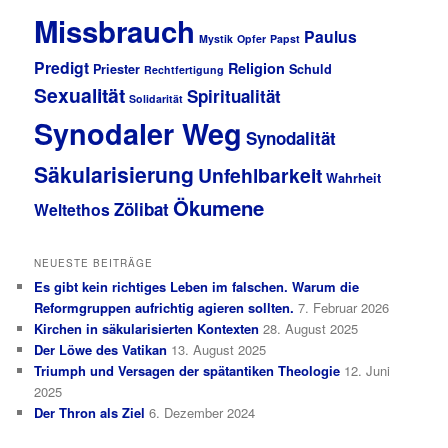
Missbrauch
Paulus
Mystik
Opfer
Papst
Predigt
Religion
Priester
Schuld
Rechtfertigung
Sexualität
Spiritualität
Solidarität
Synodaler Weg
Synodalität
Säkularisierung
Unfehlbarkeit
Wahrheit
Ökumene
Zölibat
Weltethos
NEUESTE BEITRÄGE
Es gibt kein richtiges Leben im falschen. Warum die
Reformgruppen aufrichtig agieren sollten.
7. Februar 2026
Kirchen in säkularisierten Kontexten
28. August 2025
Der Löwe des Vatikan
13. August 2025
Triumph und Versagen der spätantiken Theologie
12. Juni
2025
Der Thron als Ziel
6. Dezember 2024