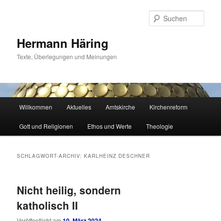
Zum
Zum
primären
sekundären
Such
Inhalt
Inhalt
springen
springen
Hermann Häring
Texte, Überlegungen und Meinungen
Hauptmenü
Willkommen
Aktuelles
Amtskirche
Kirchenreform
Gott und Religionen
Ethos und Werte
Theologie
SCHLAGWORT-ARCHIV:
KARLHEINZ DESCHNER
Nicht heilig, sondern
katholisch II
Veröffentlicht am
10. März 2024