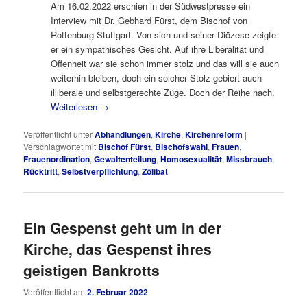
Am 16.02.2022 erschien in der Südwestpresse ein
Interview mit Dr. Gebhard Fürst, dem Bischof von
Rottenburg-Stuttgart. Von sich und seiner Diözese zeigte
er ein sympathisches Gesicht. Auf ihre Liberalität und
Offenheit war sie schon immer stolz und das will sie auch
weiterhin bleiben, doch ein solcher Stolz gebiert auch
illiberale und selbstgerechte Züge. Doch der Reihe nach.
Weiterlesen
→
Veröffentlicht unter
Abhandlungen
,
Kirche
,
Kirchenreform
|
Verschlagwortet mit
Bischof Fürst
,
Bischofswahl
,
Frauen
,
Frauenordination
,
Gewaltenteilung
,
Homosexualität
,
Missbrauch
,
Rücktritt
,
Selbstverpflichtung
,
Zölibat
Ein Gespenst geht um in der
Kirche, das Gespenst ihres
geistigen Bankrotts
Veröffentlicht am
2. Februar 2022