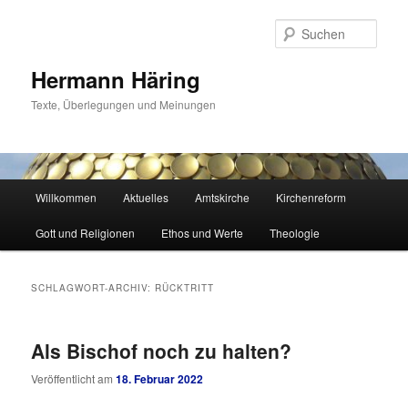
Zum
Zum
primären
sekundären
Such
Inhalt
Inhalt
springen
springen
Hermann Häring
Texte, Überlegungen und Meinungen
Hauptmenü
Willkommen
Aktuelles
Amtskirche
Kirchenreform
Gott und Religionen
Ethos und Werte
Theologie
SCHLAGWORT-ARCHIV:
RÜCKTRITT
Als Bischof noch zu halten?
Veröffentlicht am
18. Februar 2022