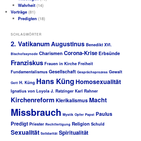
Wahrheit
(14)
Vorträge
(81)
Predigten
(18)
SCHLAGWÖRTER
2. Vatikanum
Augustinus
Benedikt XVI.
Corona-Krise
Charismen
Erbsünde
Bischofssynode
Franziskus
Frauen in Kirche
Freiheit
Gesellschaft
Fundamentalismus
Gewalt
Gesprächsprozess
Hans Küng
Homosexualität
H. Küng
Gott
Ignatius von Loyola
J. Ratzinger
Karl Rahner
Kirchenreform
Macht
Klerikalismus
Missbrauch
Paulus
Mystik
Opfer
Papst
Predigt
Religion
Priester
Schuld
Rechtfertigung
Sexualität
Spiritualität
Solidarität