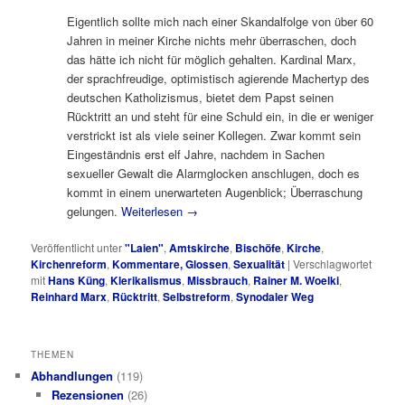
Eigentlich sollte mich nach einer Skandalfolge von über 60
Jahren in meiner Kirche nichts mehr überraschen, doch
das hätte ich nicht für möglich gehalten. Kardinal Marx,
der sprachfreudige, optimistisch agierende Machertyp des
deutschen Katholizismus, bietet dem Papst seinen
Rücktritt an und steht für eine Schuld ein, in die er weniger
verstrickt ist als viele seiner Kollegen. Zwar kommt sein
Eingeständnis erst elf Jahre, nachdem in Sachen
sexueller Gewalt die Alarmglocken anschlugen, doch es
kommt in einem unerwarteten Augenblick; Überraschung
gelungen.
Weiterlesen
→
Veröffentlicht unter
"Laien"
,
Amtskirche
,
Bischöfe
,
Kirche
,
Kirchenreform
,
Kommentare, Glossen
,
Sexualität
|
Verschlagwortet
mit
Hans Küng
,
Klerikalismus
,
Missbrauch
,
Rainer M. Woelki
,
Reinhard Marx
,
Rücktritt
,
Selbstreform
,
Synodaler Weg
THEMEN
Abhandlungen
(119)
Rezensionen
(26)