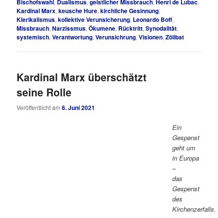
Bischofswahl
,
Dualismus
,
geistlicher Missbrauch
,
Henri de Lubac
,
Kardinal Marx
,
keusche Hure
,
kirchliche Gesinnung
,
Klerikalismus
,
kollektive Verunsicherung
,
Leonardo Boff
,
Missbrauch
,
Narzissmus
,
Ökumene
,
Rücktritt
,
Synodalität
,
systemisch
,
Verantwortung
,
Verunsichrung
,
Visionen
,
Zölibat
Kardinal Marx überschätzt
seine Rolle
Veröffentlicht am
6. Juni 2021
Ein
Gespenst
geht um
in Europa
–
das
Gespenst
des
Kirchenzerfalls.