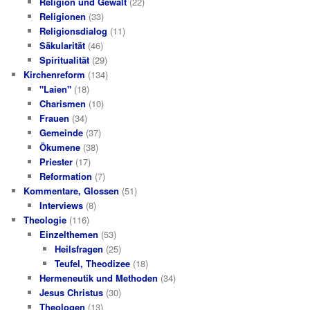
Religion und Gewalt
(22)
Religionen
(33)
Religionsdialog
(11)
Säkularität
(46)
Spiritualität
(29)
Kirchenreform
(134)
"Laien"
(18)
Charismen
(10)
Frauen
(34)
Gemeinde
(37)
Ökumene
(38)
Priester
(17)
Reformation
(7)
Kommentare, Glossen
(51)
Interviews
(8)
Theologie
(116)
Einzelthemen
(53)
Heilsfragen
(25)
Teufel, Theodizee
(18)
Hermeneutik und Methoden
(34)
Jesus Christus
(30)
Theologen
(13)