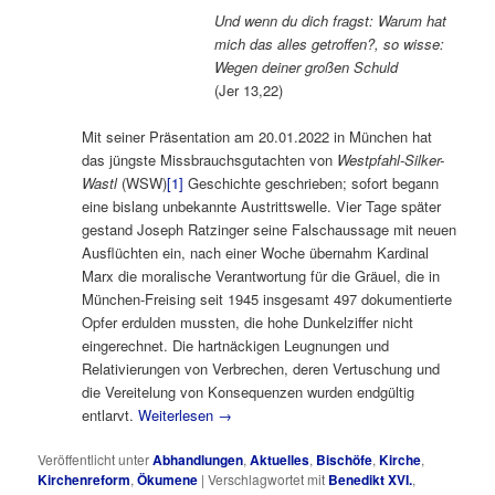
Und wenn du dich fragst: Warum hat
mich das alles getroffen?, so wisse:
Wegen deiner großen Schuld
(Jer 13,22)
Mit seiner Präsentation am 20.01.2022 in München hat
das jüngste Missbrauchsgutachten von
Westpfahl-Silker-
Wastl
(WSW)
[1]
Geschichte geschrieben; sofort begann
eine bislang unbekannte Austrittswelle. Vier Tage später
gestand Joseph Ratzinger seine Falschaussage mit neuen
Ausflüchten ein, nach einer Woche übernahm Kardinal
Marx die moralische Verantwortung für die Gräuel, die in
München-Freising seit 1945 insgesamt 497 dokumentierte
Opfer erdulden mussten, die hohe Dunkelziffer nicht
eingerechnet. Die hartnäckigen Leugnungen und
Relativierungen von Verbrechen, deren Vertuschung und
die Vereitelung von Konsequenzen wurden endgültig
entlarvt.
Weiterlesen
→
Veröffentlicht unter
Abhandlungen
,
Aktuelles
,
Bischöfe
,
Kirche
,
Kirchenreform
,
Ökumene
|
Verschlagwortet mit
Benedikt XVI.
,