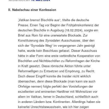
II. Nabelschau einer Konfession
„Vatikan bremst Bischöfe aus“, titelte die deutsche
Presse. Einen Tag vor Beginn der Frühjahrskonferenz der
deutschen Bischöfe in Augsburg (18.02.2024), sorgte ein
Brief aus Rom für eine unerwartete Blockade. Zur
Konstituierung des
Synodalen Ausschusses
, über den
sich der “Synodale Weg“ im vergangenen Jahr geeinigt
hatte, wurde kein Beschluss gefasst. Dieser Ausschuss
hätte in aller Form eine erste verbindliche Kooperation von
Bischöfen und Nichtbischöfen zu Reformfragen der Kirche
in Kraft gesetzt. Diese römische Aktion führte unter
Reformwilligen zu Entsetzen und Empörung, zu Recht.
Doch dieser Eingriff konnte die Insider nicht wirklich
überraschen, denn diese Blockade (man kann sie auch
Ohrfeige nennen) folgte perfekt den Vorstellungen der
exzellenten und eminenten Hardliner mit Wohnsitzen vor
allem im Vatikan, ferner in Deutschland, schließlich auch
in anderen Ländern bzw. Kontinenten. Allerdings haben sie
keinerlei Unrechtsbewusstsein, wie ich hier zeigen