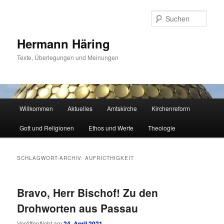
Zum
Zum
primären
sekundären
Such
Inhalt
Inhalt
springen
springen
Hermann Häring
Texte, Überlegungen und Meinungen
Hauptmenü
Willkommen
Aktuelles
Amtskirche
Kirchenreform
Gott und Religionen
Ethos und Werte
Theologie
SCHLAGWORT-ARCHIV:
AUFRICTHIGKEIT
Bravo, Herr Bischof! Zu den
Drohworten aus Passau
Veröffentlicht am
24. April 2021