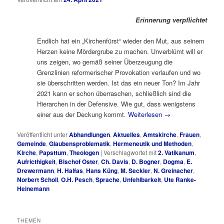
Erinnerung verpflichtet
Endlich hat ein „Kirchenfürst“ wieder den Mut, aus seinem
Herzen keine Mördergrube zu machen. Unverblümt will er
uns zeigen, wo gemäß seiner Überzeugung die
Grenzlinien reformerischer Provokation verlaufen und wo
sie überschritten werden. Ist das ein neuer Ton? Im Jahr
2021 kann er schon überraschen, schließlich sind die
Hierarchen in der Defensive. Wie gut, dass wenigstens
einer aus der Deckung kommt.
Weiterlesen
→
Veröffentlicht unter
Abhandlungen
,
Aktuelles
,
Amtskirche
,
Frauen
,
Gemeinde
,
Glaubensproblematik
,
Hermeneutik und Methoden
,
Kirche
,
Papsttum
,
Theologen
|
Verschlagwortet mit
2. Vatikanum
,
Aufricthigkeit
,
Bischof Oster
,
Ch. Davis
,
D. Bogner
,
Dogma
,
E.
Drewermann
,
H. Halfas
,
Hans Küng
,
M. Seckler
,
N. Greinacher
,
Norbert Scholl
,
O.H. Pesch
,
Sprache
,
Unfehlbarkeit
,
Ute Ranke-
Heinemann
THEMEN