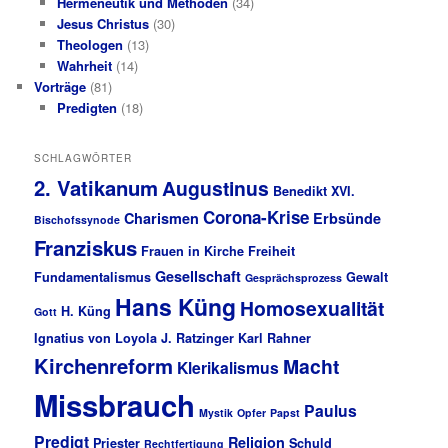
Hermeneutik und Methoden
(34)
Jesus Christus
(30)
Theologen
(13)
Wahrheit
(14)
Vorträge
(81)
Predigten
(18)
SCHLAGWÖRTER
2. Vatikanum
Augustinus
Benedikt XVI.
Corona-Krise
Charismen
Erbsünde
Bischofssynode
Franziskus
Frauen in Kirche
Freiheit
Gesellschaft
Fundamentalismus
Gewalt
Gesprächsprozess
Hans Küng
Homosexualität
H. Küng
Gott
Ignatius von Loyola
J. Ratzinger
Karl Rahner
Kirchenreform
Macht
Klerikalismus
Missbrauch
Paulus
Mystik
Opfer
Papst
Predigt
Religion
Priester
Schuld
Rechtfertigung