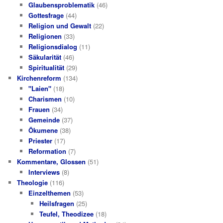
Glaubensproblematik
(46)
Gottesfrage
(44)
Religion und Gewalt
(22)
Religionen
(33)
Religionsdialog
(11)
Säkularität
(46)
Spiritualität
(29)
Kirchenreform
(134)
"Laien"
(18)
Charismen
(10)
Frauen
(34)
Gemeinde
(37)
Ökumene
(38)
Priester
(17)
Reformation
(7)
Kommentare, Glossen
(51)
Interviews
(8)
Theologie
(116)
Einzelthemen
(53)
Heilsfragen
(25)
Teufel, Theodizee
(18)