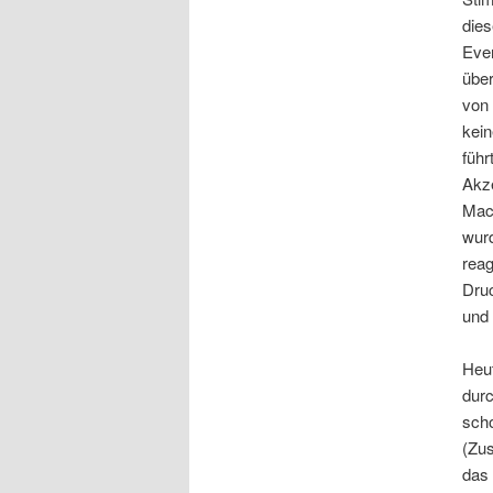
die
Even
über
von 
kei
führ
Akze
Mach
wurd
reag
Druc
und 
Heut
durc
scho
(Zu
das 