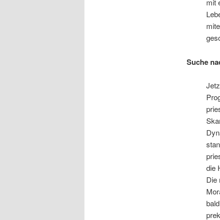
mit 
Lebe
mit
gesc
Suche na
Jetz
Prog
prie
Skan
Dyna
stan
prie
die 
Die 
Mora
bald
prek