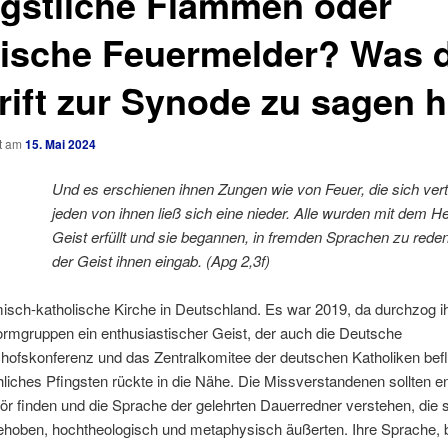
ngstliche Flammen oder
ische Feuermelder? Was d
rift zur Synode zu sagen h
ht am
15. Mai 2024
Und es erschienen ihnen Zungen wie von Feuer, die sich verte
jeden von ihnen ließ sich eine nieder. Alle wurden mit dem He
Geist erfüllt und sie begannen, in fremden Sprachen zu reden
der Geist ihnen eingab. (Apg 2,3f)
sch-katholische Kirche in Deutschland. Es war 2019, da durchzog i
rmgruppen ein enthusiastischer Geist, der auch die Deutsche
hofskonferenz und das Zentralkomitee der deutschen Katholiken beflü
hliches Pfingsten rückte in die Nähe. Die Missverstandenen sollten e
r finden und die Sprache der gelehrten Dauerredner verstehen, die 
hoben, hochtheologisch und metaphysisch äußerten. Ihre Sprache, 