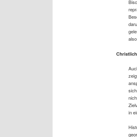
Bisc
repr
Besc
daru
gele
also
Christlic
Auch
zeig
ansp
sich
nich
Ziel
in e
Hist
geor