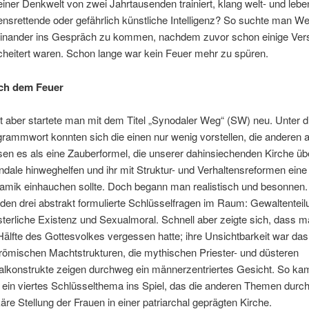
einer Denkwelt von zwei Jahrtausenden trainiert, klang welt- und leb
nsrettende oder gefährlich künstliche Intelligenz? So suchte man W
einander ins Gespräch zu kommen, nachdem zuvor schon einige Ver
heitert waren. Schon lange war kein Feuer mehr zu spüren.
ch dem Feuer
t aber startete man mit dem Titel „Synodaler Weg“ (SW) neu. Unter 
rammwort konnten sich die einen nur wenig vorstellen, die anderen 
sen es als eine Zauberformel, die unserer dahinsiechenden Kirche übe
dale hinweghelfen und ihr mit Struktur- und Verhaltensreformen eine 
mik einhauchen sollte. Doch begann man realistisch und besonnen.
den drei abstrakt formulierte Schlüsselfragen im Raum: Gewaltenteil
sterliche Existenz und Sexualmoral. Schnell aber zeigte sich, dass 
Hälfte des Gottesvolkes vergessen hatte; ihre Unsichtbarkeit war da
römischen Machtstrukturen, die mythischen Priester- und düsteren
lkonstrukte zeigen durchweg ein männerzentriertes Gesicht. So ka
 ein viertes Schlüsselthema ins Spiel, das die anderen Themen durch
äre Stellung der Frauen in einer patriarchal geprägten Kirche.