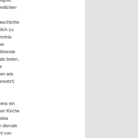
entlichen
geschichte
lich zu
nntnis
ger
Störende
ls boten,
e
gen wie
ersetzt)
sens ein
ten Kirche
odos
on damals
ht von