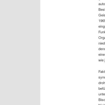
auto
Bes
Geis
1965
eing
Funk
Orga
nied
denn
eine
wie 
Fakt
syno
dro
befü
unte
Bisc