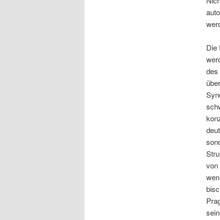
Nich
auto
werd
Die 
werd
des 
über
Syno
schw
konz
deut
son
Str
von 
weni
bisc
Pra
sein