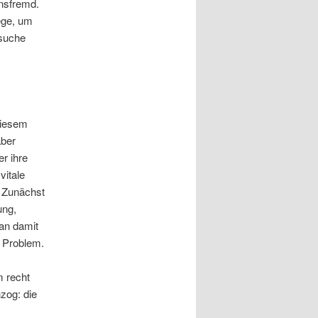
ensfremd.
ege, um
suche
diesem
aber
r ihre
vitale
 Zunächst
ung,
man damit
s Problem.
m recht
zog: die