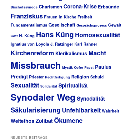
Corona-Krise
Charismen
Erbsünde
Bischofssynode
Franziskus
Frauen in Kirche
Freiheit
Gesellschaft
Fundamentalismus
Gewalt
Gesprächsprozess
Hans Küng
Homosexualität
H. Küng
Gott
Ignatius von Loyola
J. Ratzinger
Karl Rahner
Kirchenreform
Macht
Klerikalismus
Missbrauch
Paulus
Mystik
Opfer
Papst
Predigt
Religion
Priester
Schuld
Rechtfertigung
Sexualität
Spiritualität
Solidarität
Synodaler Weg
Synodalität
Säkularisierung
Unfehlbarkeit
Wahrheit
Ökumene
Zölibat
Weltethos
NEUESTE BEITRÄGE