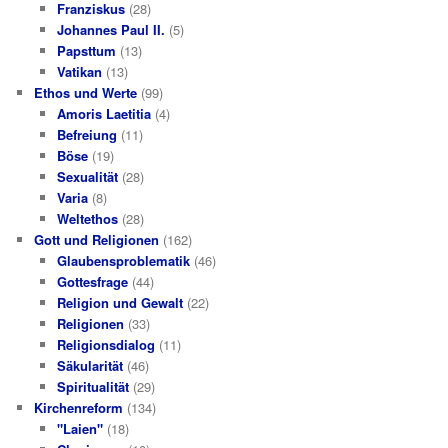
Franziskus
(28)
Johannes Paul II.
(5)
Papsttum
(13)
Vatikan
(13)
Ethos und Werte
(99)
Amoris Laetitia
(4)
Befreiung
(11)
Böse
(19)
Sexualität
(28)
Varia
(8)
Weltethos
(28)
Gott und Religionen
(162)
Glaubensproblematik
(46)
Gottesfrage
(44)
Religion und Gewalt
(22)
Religionen
(33)
Religionsdialog
(11)
Säkularität
(46)
Spiritualität
(29)
Kirchenreform
(134)
"Laien"
(18)