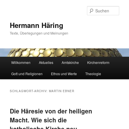
Zum
Zum
primären
sekundären
Such
Inhalt
Inhalt
springen
springen
Hermann Häring
Texte, Überlegungen und Meinungen
Hauptmenü
Willkommen
Aktuelles
Amtskirche
Kirchenreform
Gott und Religionen
Ethos und Werte
Theologie
SCHLAGWORT-ARCHIV:
MARTIN EBNER
Die Häresie von der heiligen
Macht. Wie sich die
katholische Kirche neu