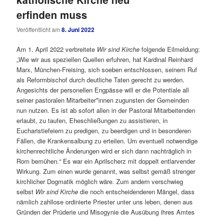
erfinden muss
Veröffentlicht am
8. Juni 2022
Am 1. April 2022 verbreitete
Wir sind Kirche
folgende Eilmeldung:
„Wie wir aus speziellen Quellen erfuhren, hat Kardinal Reinhard
Marx, München-Freising, sich soeben entschlossen, seinem Ruf
als Reformbischof durch deutliche Taten gerecht zu werden.
Angesichts der personellen Engpässe will er die Potentiale all
seiner pastoralen Mitarbeiter*innen zugunsten der Gemeinden
nun nutzen. Es ist ab sofort allen in der Pastoral Mitarbeitenden
erlaubt, zu taufen, Eheschließungen zu assistieren, in
Eucharistiefeiern zu predigen, zu beerdigen und in besonderen
Fällen, die Krankensalbung zu erteilen. Um eventuell notwendige
kirchenrechtliche Änderungen wird er sich dann nachträglich in
Rom bemühen.“ Es war ein Aprilscherz mit doppelt entlarvender
Wirkung. Zum einen wurde genannt, was selbst gemäß strenger
kirchlicher Dogmatik möglich wäre. Zum andern verschwieg
selbst
Wir sind Kirche
die noch entscheidenderen Mängel, dass
nämlich zahllose ordinierte Priester unter uns leben, denen aus
Gründen der Prüderie und Misogynie die Ausübung ihres Amtes