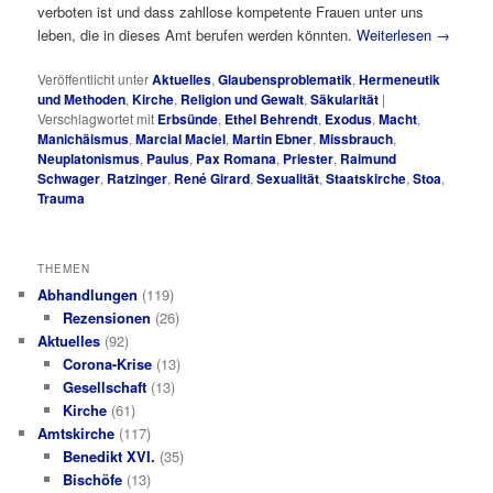
verboten ist und dass zahllose kompetente Frauen unter uns
leben, die in dieses Amt berufen werden könnten.
Weiterlesen
→
Veröffentlicht unter
Aktuelles
,
Glaubensproblematik
,
Hermeneutik
und Methoden
,
Kirche
,
Religion und Gewalt
,
Säkularität
|
Verschlagwortet mit
Erbsünde
,
Ethel Behrendt
,
Exodus
,
Macht
,
Manichäismus
,
Marcial Maciel
,
Martin Ebner
,
Missbrauch
,
Neuplatonismus
,
Paulus
,
Pax Romana
,
Priester
,
Raimund
Schwager
,
Ratzinger
,
René Girard
,
Sexualität
,
Staatskirche
,
Stoa
,
Trauma
THEMEN
Abhandlungen
(119)
Rezensionen
(26)
Aktuelles
(92)
Corona-Krise
(13)
Gesellschaft
(13)
Kirche
(61)
Amtskirche
(117)
Benedikt XVI.
(35)
Bischöfe
(13)