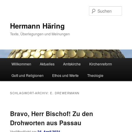
Zum
Zum
primären
sekundären
Such
Inhalt
Inhalt
springen
springen
Hermann Häring
Texte, Überlegungen und Meinungen
Hauptmenü
Willkommen
Aktuelles
Amtskirche
Kirchenreform
Gott und Religionen
Ethos und Werte
Theologie
SCHLAGWORT-ARCHIV:
E. DREWERMANN
Bravo, Herr Bischof! Zu den
Drohworten aus Passau
Veröffentlicht am
24. April 2021