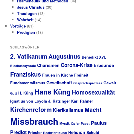
Hermeneutik und Methoden
(34)
Jesus Christus
(30)
Theologen
(13)
Wahrheit
(14)
Vorträge
(81)
Predigten
(18)
SCHLAGWÖRTER
2. Vatikanum
Augustinus
Benedikt XVI.
Corona-Krise
Charismen
Erbsünde
Bischofssynode
Franziskus
Frauen in Kirche
Freiheit
Gesellschaft
Fundamentalismus
Gewalt
Gesprächsprozess
Hans Küng
Homosexualität
H. Küng
Gott
Ignatius von Loyola
J. Ratzinger
Karl Rahner
Kirchenreform
Macht
Klerikalismus
Missbrauch
Paulus
Mystik
Opfer
Papst
Predigt
Religion
Priester
Schuld
Rechtfertigung