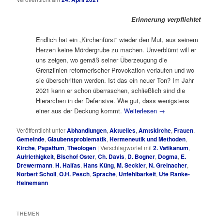
Erinnerung verpflichtet
Endlich hat ein „Kirchenfürst“ wieder den Mut, aus seinem
Herzen keine Mördergrube zu machen. Unverblümt will er
uns zeigen, wo gemäß seiner Überzeugung die
Grenzlinien reformerischer Provokation verlaufen und wo
sie überschritten werden. Ist das ein neuer Ton? Im Jahr
2021 kann er schon überraschen, schließlich sind die
Hierarchen in der Defensive. Wie gut, dass wenigstens
einer aus der Deckung kommt.
Weiterlesen
→
Veröffentlicht unter
Abhandlungen
,
Aktuelles
,
Amtskirche
,
Frauen
,
Gemeinde
,
Glaubensproblematik
,
Hermeneutik und Methoden
,
Kirche
,
Papsttum
,
Theologen
|
Verschlagwortet mit
2. Vatikanum
,
Aufricthigkeit
,
Bischof Oster
,
Ch. Davis
,
D. Bogner
,
Dogma
,
E.
Drewermann
,
H. Halfas
,
Hans Küng
,
M. Seckler
,
N. Greinacher
,
Norbert Scholl
,
O.H. Pesch
,
Sprache
,
Unfehlbarkeit
,
Ute Ranke-
Heinemann
THEMEN