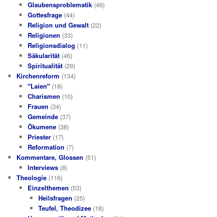
Glaubensproblematik
(46)
Gottesfrage
(44)
Religion und Gewalt
(22)
Religionen
(33)
Religionsdialog
(11)
Säkularität
(46)
Spiritualität
(29)
Kirchenreform
(134)
"Laien"
(18)
Charismen
(10)
Frauen
(34)
Gemeinde
(37)
Ökumene
(38)
Priester
(17)
Reformation
(7)
Kommentare, Glossen
(51)
Interviews
(8)
Theologie
(116)
Einzelthemen
(53)
Heilsfragen
(25)
Teufel, Theodizee
(18)