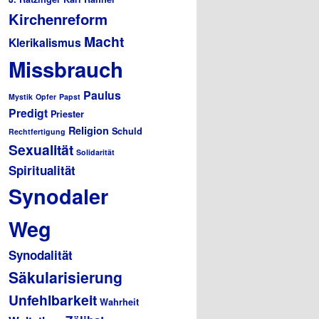
Kirchenreform
Macht
Klerikalismus
Missbrauch
Paulus
Mystik
Opfer
Papst
Predigt
Priester
Religion
Schuld
Rechtfertigung
Sexualität
Solidarität
Spiritualität
Synodaler
Weg
Synodalität
Säkularisierung
Unfehlbarkeit
Wahrheit