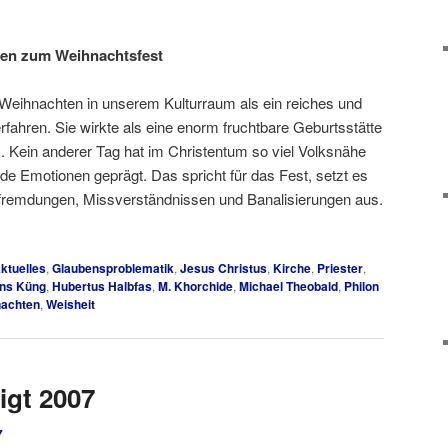
ken zum Weihnachtsfest
 Weihnachten in unserem Kulturraum als ein reiches und
rfahren. Sie wirkte als eine enorm fruchtbare Geburtsstätte
. Kein anderer Tag hat im Christentum so viel Volksnähe
de Emotionen geprägt. Das spricht für das Fest, setzt es
rfremdungen, Missverständnissen und Banalisierungen aus.
ktuelles
,
Glaubensproblematik
,
Jesus Christus
,
Kirche
,
Priester
,
ns Küng
,
Hubertus Halbfas
,
M. Khorchide
,
Michael Theobald
,
Philon
achten
,
Weisheit
igt 2007
7