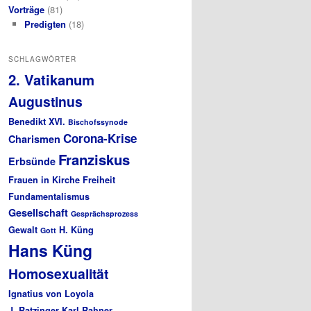
Vorträge
(81)
Predigten
(18)
SCHLAGWÖRTER
2. Vatikanum
Augustinus
Benedikt XVI.
Bischofssynode
Corona-Krise
Charismen
Franziskus
Erbsünde
Frauen in Kirche
Freiheit
Fundamentalismus
Gesellschaft
Gesprächsprozess
Gewalt
H. Küng
Gott
Hans Küng
Homosexualität
Ignatius von Loyola
J. Ratzinger
Karl Rahner