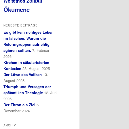
Zölibat
Weltethos
Ökumene
NEUESTE BEITRÄGE
Es gibt kein richtiges Leben
im falschen. Warum die
Reformgruppen aufrichtig
agieren sollten.
7. Februar
2026
Kirchen in säkularisierten
Kontexten
28. August 2025
Der Löwe des Vatikan
13.
August 2025
Triumph und Versagen der
spätantiken Theologie
12. Juni
2025
Der Thron als Ziel
6.
Dezember 2024
ARCHIV