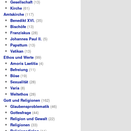
Gesellschaft
(13)
Kirche
(61)
Amtskirche
(117)
Benedikt XVI.
(35)
Bischöfe
(13)
Franziskus
(28)
Johannes Paul II.
(5)
Papsttum
(13)
Vatikan
(13)
Ethos und Werte
(99)
Amoris Laetitia
(4)
Befreiung
(11)
Böse
(19)
Sexualität
(28)
Varia
(8)
Weltethos
(28)
Gott und Religionen
(162)
Glaubensproblematik
(46)
Gottesfrage
(44)
Religion und Gewalt
(22)
Religionen
(33)
Religionsdialog
(11)