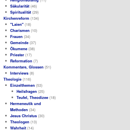
Säkularität
(46)
Spiritualität
(29)
Kirchenreform
(134)
"Laien"
(18)
Charismen
(10)
Frauen
(34)
Gemeinde
(37)
Ökumene
(38)
Priester
(17)
Reformation
(7)
Kommentare, Glossen
(51)
Interviews
(8)
Theologie
(116)
Einzelthemen
(53)
Heilsfragen
(25)
Teufel, Theodizee
(18)
Hermeneutik und
Methoden
(34)
Jesus Christus
(30)
Theologen
(13)
Wahrheit
(14)