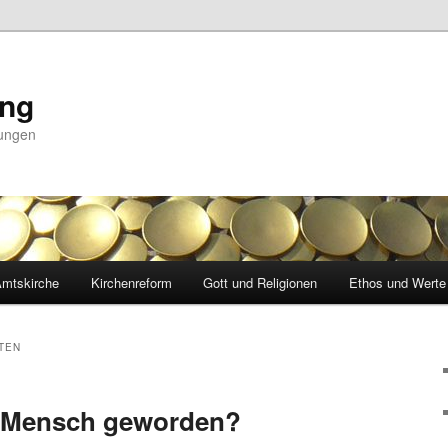
ing
nungen
mtskirche
Kirchenreform
Gott und Religionen
Ethos und Werte
TEN
ch Mensch geworden?