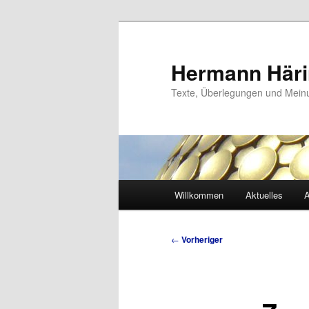
Zum
primären
Inhalt
Hermann Här
springen
Texte, Überlegungen und Mei
Hauptmenü
Willkommen
Aktuelles
A
Beitragsnavigation
←
Vorheriger