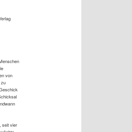
Verlag
n Menschen
ie
ken von
 zu
 Geschick
Schicksal
gendwann
seit vier
chwächte