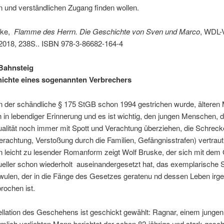
 und verständlichen Zugang finden wollen.
ske,
Flamme des Herrn. Die Geschichte von Sven und Marco
, WDL-
018, 238S.. ISBN 978-3-86682-164-4
Bahnsteig
ichte eines sogenannten Verbrechers
 der schändliche § 175 StGB schon 1994 gestrichen wurde, ältere
h in lebendiger Erinnerung und es ist wichtig, den jungen Menschen, d
lität noch immer mit Spott und Verachtung überziehen, die Schrec
rachtung, Verstoßung durch die Familien, Gefängnisstrafen) vertraut
n leicht zu lesender Romanform zeigt Wolf Bruske, der sich mit dem
ller schon wiederholt auseinandergesetzt hat, das exemplarische 
wulen, der in die Fänge des Gesetzes geratenu nd dessen Leben ir
rochen ist.
llation des Geschehens ist geschickt gewählt: Ragnar, einem jungen, 
mlich verliebten Mann,berichtet der schon 82-jährige und stark ges