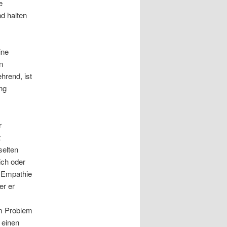
e
d halten
ine
n
hrend, ist
ng
r
t
selten
ich oder
n Empathie
er er
um Problem
 einen