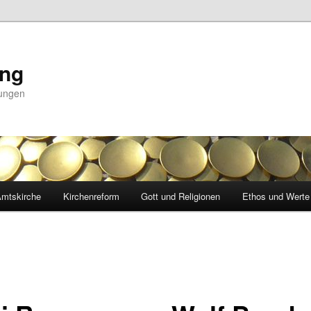
ing
nungen
mtskirche
Kirchenreform
Gott und Religionen
Ethos und Werte