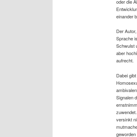
oder die A
Entwicklun
einander 
Der Autor,
Sprache is
Schwulst u
aber hochi
aufrecht.
Dabei gibt
Homosexue
ambivalent
Signalen d
ernstnimmt
zuwendet. 
versinkt n
mutmachen
geworden i