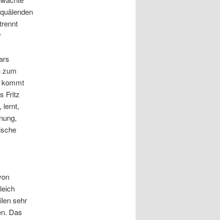
 quälenden
trennt
r
ars
h zum
ik kommt
 Fritz
lernt,
nung,
lische
von
leich
len sehr
en. Das