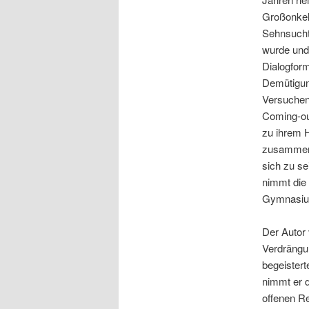
Großonkel
Sehnsucht
wurde und 
Dialogfor
Demütigung
Versuchen
Coming-out
zu ihrem H
zusammenf
sich zu s
nimmt die 
Gymnasium 
Der Autor
Verdrängu
begeistert
nimmt er 
offenen Re