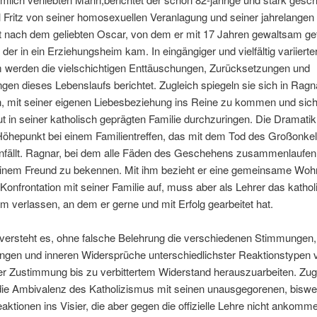
 Fritz von seiner homosexuellen Veranlagung und seiner jahrelangen
 nach dem geliebten Oscar, von dem er mit 17 Jahren gewaltsam ge
der in ein Erziehungsheim kam. In eingängiger und vielfältig variierte
m werden die vielschichtigen Enttäuschungen, Zurücksetzungen und
en dieses Lebenslaufs berichtet. Zugleich spiegeln sie sich in Ragn
, mit seiner eigenen Liebesbeziehung ins Reine zu kommen und sic
 in seiner katholisch geprägten Familie durchzuringen. Die Dramat
öhepunkt bei einem Familientreffen, das mit dem Tod des Großonkels
ällt. Ragnar, bei dem alle Fäden des Geschehens zusammenlaufen, 
einem Freund zu bekennen. Mit ihm bezieht er eine gemeinsame Woh
Konfrontation mit seiner Familie auf, muss aber als Lehrer das katho
verlassen, an dem er gerne und mit Erfolg gearbeitet hat.
 versteht es, ohne falsche Belehrung die verschiedenen Stimmungen,
ngen und inneren Widersprüche unterschiedlichster Reaktionstypen 
er Zustimmung bis zu verbittertem Widerstand herauszuarbeiten. Zug
die Ambivalenz des Katholizismus mit seinen unausgegorenen, biswei
aktionen ins Visier, die aber gegen die offizielle Lehre nicht ankomm