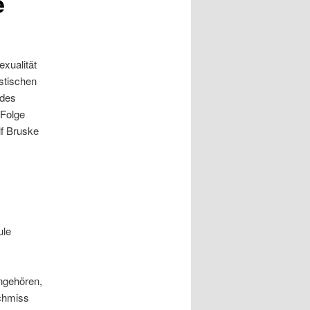
e
xualität
stischen
 des
 Folge
lf Bruske
ule
ngehören,
schmiss