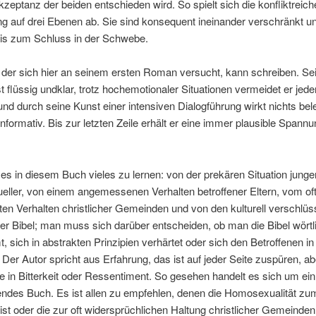
kzeptanz der beiden entschieden wird. So spielt sich die konfliktreich
g auf drei Ebenen ab. Sie sind konsequent ineinander verschränkt un
bis zum Schluss in der Schwebe.
 der sich hier an seinem ersten Roman versucht, kann schreiben. Se
t flüssig undklar, trotz hochemotionaler Situationen vermeidet er jede
nd durch seine Kunst einer intensiven Dialogführung wirkt nichts bele
nformativ. Bis zur letzten Zeile erhält er eine immer plausible Spannu
 es in diesem Buch vieles zu lernen: von der prekären Situation junge
ller, von einem angemessenen Verhalten betroffener Eltern, vom of
en Verhalten christlicher Gemeinden und von den kulturell verschlüs
er Bibel; man muss sich darüber entscheiden, ob man die Bibel wörtl
, sich in abstrakten Prinzipien verhärtet oder sich den Betroffenen i
Der Autor spricht aus Erfahrung, das ist auf jeder Seite zuspüren, ab
ie in Bitterkeit oder Ressentiment. So gesehen handelt es sich um ein
des Buch. Es ist allen zu empfehlen, denen die Homosexualität z
st oder die zur oft widersprüchlichen Haltung christlicher Gemeinden