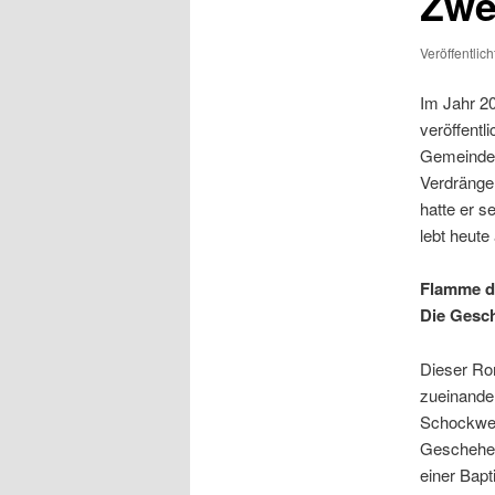
Zwe
Veröffentlic
Im Jahr 2
veröffentl
Gemeinde,
Verdrängen
hatte er s
lebt heut
Flamme d
Die Gesc
Dieser Ro
zueinander
Schockwell
Geschehen
einer Bapt