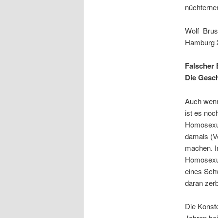
nüchternen
Wolf Bru
Hamburg 2
Falscher 
Die Gesch
Auch wenn
ist es noc
Homosexua
damals (Ve
machen. I
Homosexue
eines Sch
daran zerb
Die Konste
Jahren hei