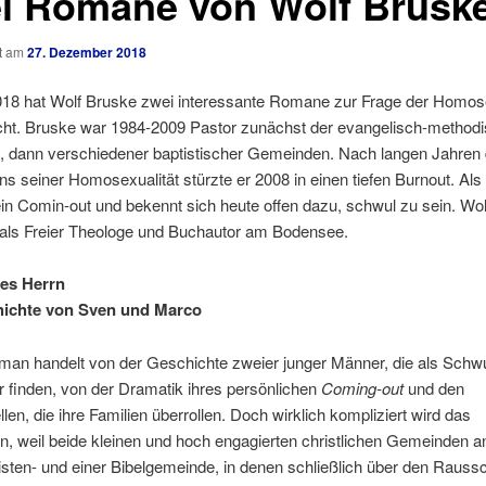
i Romane von Wolf Brusk
ht am
27. Dezember 2018
018 hat Wolf Bruske zwei interessante Romane zur Frage der Homose
icht. Bruske war 1984-2009 Pastor zunächst der evangelisch-methodi
 dann verschiedener baptistischer Gemeinden. Nach langen Jahren
s seiner Homosexualität stürzte er 2008 in einen tiefen Burnout. Als
ein Comin-out und bekennt sich heute offen dazu, schwul zu sein. Wo
e als Freier Theologe und Buchautor am Bodensee.
es Herrn
hichte von Sven und Marco
man handelt von der Geschichte zweier junger Männer, die als Schw
 finden, von der Dramatik ihres persönlichen
Coming-out
und den
en, die ihre Familien überrollen. Doch wirklich kompliziert wird das
, weil beide kleinen und hoch engagierten christlichen Gemeinden a
isten- und einer Bibelgemeinde, in denen schließlich über den Raus