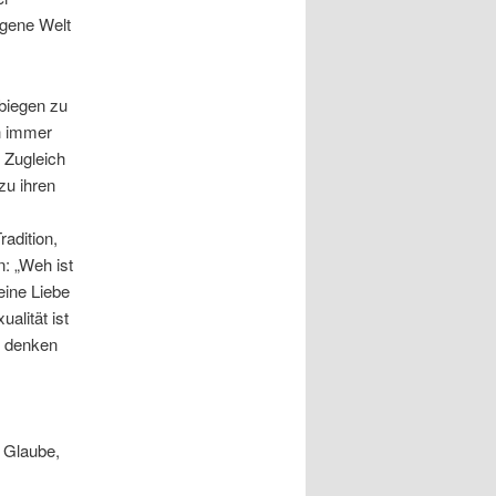
igene Welt
biegen zu
h immer
 Zugleich
zu ihren
.
radition,
: „Weh ist
eine Liebe
alität ist
u denken
 Glaube,