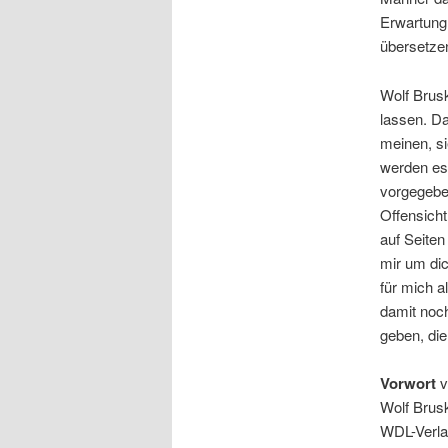
Erwartung,
übersetze
Wolf Brus
lassen. Da
meinen, si
werden es
vorgegeben
Offensicht
auf Seiten
mir um dic
für mich a
damit noch
geben, die
Vorwort
v
Wolf Brus
WDL-Verla