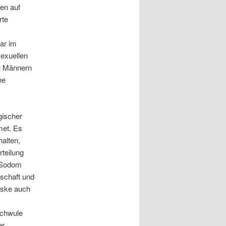
nen auf
rte
war im
exuellen
zu Männern
ne
gischer
met. Es
halten,
teilung
 Sodom
schaft und
uske auch
schwule
er