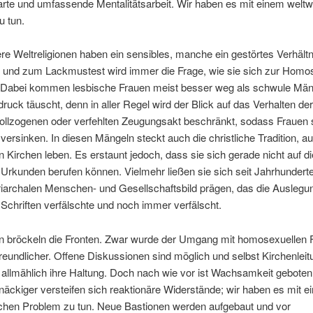
arte und umfassende Mentalitätsarbeit. Wir haben es mit einem weltw
u tun.
e Weltreligionen haben ein sensibles, manche ein gestörtes Verhältn
, und zum Lackmustest wird immer die Frage, wie sie sich zur Homos
. Dabei kommen lesbische Frauen meist besser weg als schwule Mä
druck täuscht, denn in aller Regel wird der Blick auf das Verhalten de
ollzogenen oder verfehlten Zeugungsakt beschränkt, sodass Frauen s
 versinken. In diesen Mängeln steckt auch die christliche Tradition, au
en Kirchen leben. Es erstaunt jedoch, dass sie sich gerade nicht auf di
 Urkunden berufen können. Vielmehr ließen sie sich seit Jahrhundert
riarchalen Menschen- und Gesellschaftsbild prägen, das die Auslegu
 Schriften verfälschte und noch immer verfälscht.
n bröckeln die Fronten. Zwar wurde der Umgang mit homosexuellen 
eundlicher. Offene Diskussionen sind möglich und selbst Kirchenlei
allmählich ihre Haltung. Doch nach wie vor ist Wachsamkeit geboten
äckiger versteifen sich reaktionäre Widerstände; wir haben es mit 
hen Problem zu tun. Neue Bastionen werden aufgebaut und vor