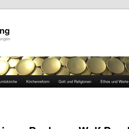
ing
nungen
mtskirche
Kirchenreform
Gott und Religionen
Ethos und Werte