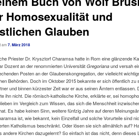
einem Buch von Wolf Brus
r Homosexualität und
istlichen Glauben
ht am
7. März 2018
che Priester Dr. Krysztorf Charamsa hatte in Rom eine glänzende Kar
ar Dozent an der renommierten Universität
Gregoriana
und versah ei
echenden Posten an der Glaubenskongregation, der vielleicht wichtig
chen Behörden. Doch im Oktober 2015 bekannte er sich öffentlich zu
ner und binnen kürzester Zeit war er aus seinen Ämtern entlassen.
e ihn nicht. Die römisch-katholische Kirche, erklärte er, sei homoph
lieben im Vergleich zum Wissen, das sich die Menschheit inzwische
at. Es habe keinen Sinn, weitere fünfzig Jahre auf deren Meinungsä
aramsa ist, wie bekannt, kein Einzelfall und solche Vorurteile sind ni
erten Katholismus beschränkt. Oder lösen sie sich allmählich auf? H
 andere Kirchen dazugelernt? So einfach ist das nicht, denn dieses L