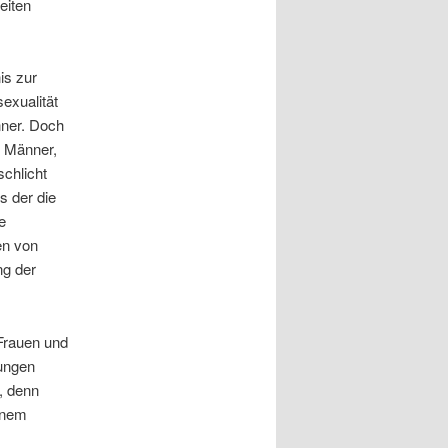
eiten
is zur
exualität
nner. Doch
r Männer,
chlicht
s der die
e
en von
ng der
Frauen und
tungen
, denn
einem