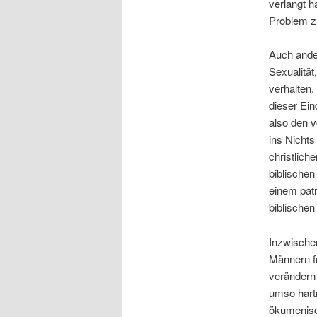
verlangt h
Problem z
Auch ander
Sexualität
verhalten
dieser Ein
also den v
ins Nichts
christlich
biblischen
einem pat
biblischen
Inzwische
Männern fr
verändern 
umso hartn
ökumenisc