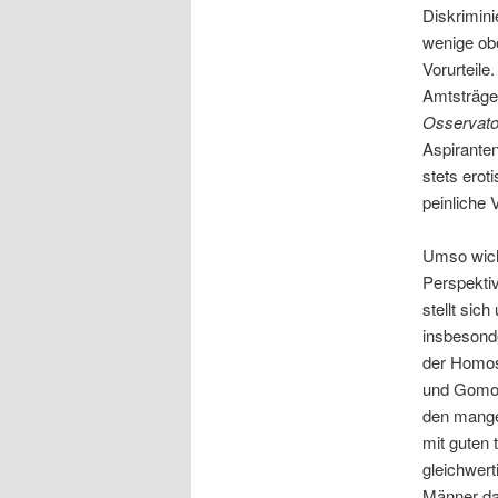
Diskrimini
wenige obe
Vorurteile
Amtsträger
Osservat
Aspiranten
stets erot
peinliche
Umso wicht
Perspekti
stellt sic
insbesond
der Homos
und Gomor
den mange
mit guten
gleichwer
Männer daz