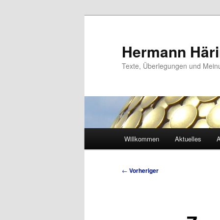
Zum
primären
Inhalt
Hermann Här
springen
Texte, Überlegungen und Mei
Hauptmenü
Willkommen
Aktuelles
A
Beitragsnavigation
←
Vorheriger