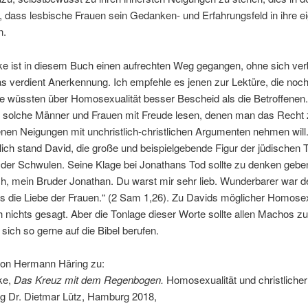
 dass lesbische Frauen sein Gedanken- und Erfahrungsfeld in ihre e
n.
ke ist in diesem Buch einen aufrechten Weg gegangen, ohne sich ver
s verdient Anerkennung. Ich empfehle es jenen zur Lektüre, die noc
e wüssten über Homosexualität besser Bescheid als die Betroffenen.
 solche Männer und Frauen mit Freude lesen, denen man das Recht 
en Neigungen mit unchristlich-christlichen Argumenten nehmen will
lich stand David, die große und beispielgebende Figur der jüdischen T
 der Schwulen. Seine Klage bei Jonathans Tod sollte zu denken geben
h, mein Bruder Jonathan. Du warst mir sehr lieb. Wunderbarer war d
ls die Liebe der Frauen.“ (2 Sam 1,26). Zu Davids möglicher Homosexu
 nichts gesagt. Aber die Tonlage dieser Worte sollte allen Machos z
 sich so gerne auf die Bibel berufen.
on Hermann Häring zu:
ke,
Das Kreuz mit dem Regenbogen.
Homosexualität und christlicher
g Dr. Dietmar Lütz, Hamburg 2018,