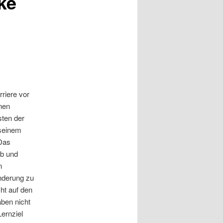
ke
riere vor
nen
sten der
 seinem
Das
ob und
n
nderung zu
cht auf den
aben nicht
ernziel