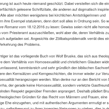
erung ist auch heute niemand geschützt. Dabei versteifen sich die ei
rflächlich gelesene Schriftzitate, die anderen auf dogmatisch inspirie
. Alle aber möchten wenigstens bei kirchlichen Amtsträgerinnen und
n ihre Exempel statuieren, denn dort soll alles in Ordnung sein. So 
ore Romano
vom 18.12.2016 zu lesen: Gewiss seien nicht alle homos
 vom Priesteramt auszuschließen, wohl aber die, deren Verhältnis 
isch aufgeladen sei. Angesichts der Zölibatsproblematik verrät dies ei
 Verkehrung des Problems.
iger ist das vorliegende Buch von Wolf Bruske, das sich aus theolo
ve dem Verhältnis von Homosexualität und christlichem Glauben wid
h umfassend, kenntnisreich und sehr gründlich den biblischen Sachver
ere den Kernsätzen und Kerngeschichten, die immer wieder zur Verur
exualität herangezogen werden. Man denke nur an den Bericht von
rha, der gerade keine Homosexualität, sondern verletzte Gastfreund
lnden Respekt gegenüber Fremden anprangert. Deshalb plädiert Br
 theologischen Gründen für das Recht von Männern und Frauen, eine
tige Ehe einzugehen, und mit authentischen Argumenten ermutigt er 
u, selbstbewusst zu ihren innersten Neigungen zu stehen, dies in d