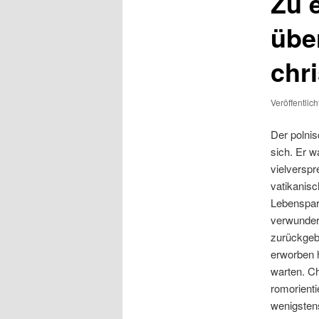
Zu 
übe
chr
Veröffentlic
Der polnis
sich. Er w
vielverspr
vatikanis
Lebenspart
verwundert
zurückgeb
erworben h
warten. Ch
romorienti
wenigstens