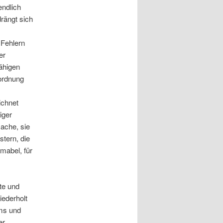
endlich
rängt sich
 Fehlern
er
ähigen
ordnung
ichnet
iger
sache, sie
stern, die
mabel, für
te und
iederholt
ms und
er