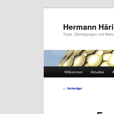
Zum
primären
Inhalt
Hermann Här
springen
Texte, Überlegungen und Mei
Hauptmenü
Willkommen
Aktuelles
A
Beitragsnavigation
←
Vorheriger