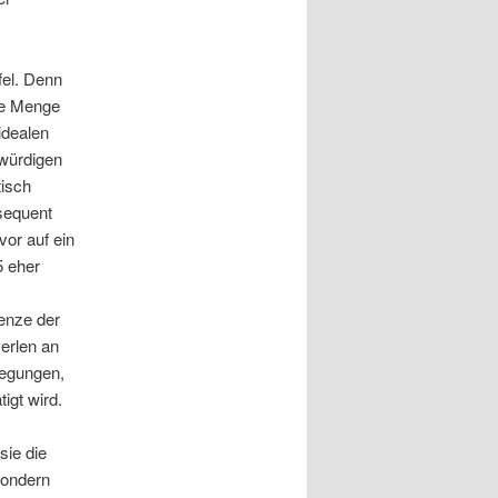
el. Denn
oße Menge
idealen
gwürdigen
tisch
sequent
or auf ein
5 eher
renze der
Perlen an
wegungen,
igt wird.
sie die
sondern