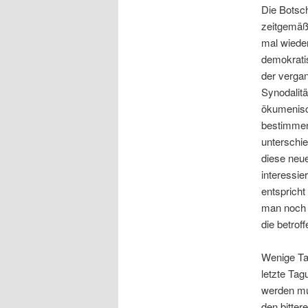
Die Botsch
zeitgemäße
mal wieder
demokratis
der verga
Synodalit
ökumenisc
bestimmen.
unterschie
diese neu
interessie
entspricht
man noch i
die betrof
Wenige Ta
letzte Tag
werden mu
den bitte