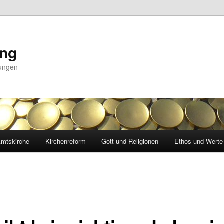
ing
nungen
mtskirche
Kirchenreform
Gott und Religionen
Ethos und Werte