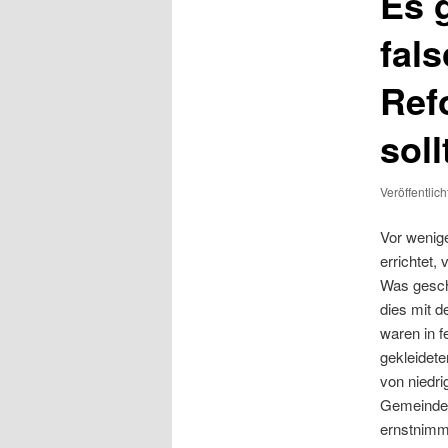
Es 
fal
Ref
soll
Veröffentlic
Vor wenig
errichtet,
Was gesch
dies mit d
waren in f
gekleidete
von niedr
Gemeinden
ernstnimm