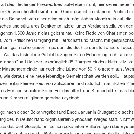
aft des Hechinger Pressebildes lautet eben nicht, hier sei ein neuer, 
r Ort von christlich kirchlicher Gemeinschaft entstanden. Vielmehr d
 die Botschaft von einer priesterlich-männlichen Monokratie auf, die
ches und säkulares Denken prinzipiell unter Verdacht stellt, von den
ngenen 1.500 Jahre nichts gelernt hat. Keine Rede von Charismen od
ät, vom Kritischen Umgang mit Herrschaft und Macht, mit gesprächsf
hen, gar interreligiösen Impulsen, die doch ansonsten unsere Tages
 Auf das fusionierte Gebiet bezogen: keine Erinnerung mehr an die
dlichen Qualitäten der ursprünglich 38 Pfarrgemeinden. Nein, jetzt ze
e Massengemeinde nur noch eine Länge von 50 Kilometern aus. Wen
rt, wie daraus eine neue lebendige Gemeinschaft werden soll,. Haupt
 dem elitär kleinen Rest von zölibatären und natürlich männlichen Prie
ns Rennen schicken kann. Für das öffentliche Kirchenbild ist das bla
fenen Kirchenmitglieder geradezu zynisch,
ge nach dieser Bekanntgabe fand Ende Januar in Stuttgart die sechs
ung des in Deutschland organisierten Synodalen Weges statt. Nicht w
ss das dort Gesagte mit seinen bekannten Entlarvungen des Syste
ren Enttäuschungen der Reformerwartungen, ebenso wenig die Liste d