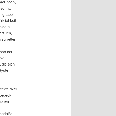
mmer noch,
schritt
ung, aber
rklichkeit
also ein
ersuch,
 zu retten.
sse der
 von
 die sich
 System
ecke. Weil
 bedeckt
tionen
kandalös