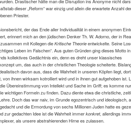
wurden. Drastischer hätte man die Disruption ins Anonyme nicht darst
ßstab dieser „Reform“ war einzig und allein die erwartete Anzahl de
ebenen Priester.
ionsbericht, der das Ende aller Individualität in einem anonymen Eint
rt, erinnert mich an den jüdischen Denker Th. W. Adorno, der in Rea
 zusammen mit Kollegen die
Kritische Theorie
entwickelte. Seine Los
richtiges Leben im Falschen“. Aus guten Gründen ging dieses Motto in
ds kollektives Gedächtnis ein, denn es dreht unser klassisches
onzept um, das auch in der christlichen Theologie scheiterte. Bislan
 idealistisch davon aus, dass die Wahrheit in unseren Köpfen liegt, dort
t, von ihnen wirksam kotrolliert wird und in ihnen gut aufgehoben ist. L
 die Übereinstimmung von Intellekt und Sache im Griff; es komme nur
die wichtigen Formeln zu finden. Dazu diente etwa die christliche, zeit
 Lehre. Doch das war naiv, im Grunde egozentrisch und ideologisch, 
 gedacht und die Ermordung von sechs Millionen Juden hatte es gezei
d zur gedachten Idee ist die Wahrheit immer
konkret
, allerdings imm
plexer, als unsere abstrahierenden Hirne es zulassen.