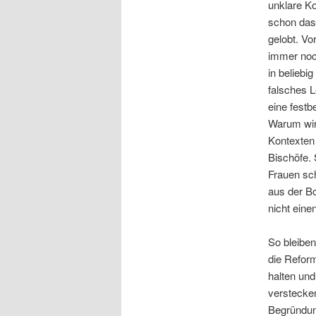
unklare Ko
schon das 
gelobt. Vo
immer noch
in beliebi
falsches L
eine festb
Warum wird
Kontexten
Bischöfe.
Frauen sch
aus der Bo
nicht eine
So bleiben
die Reform
halten und
verstecken
Begründung