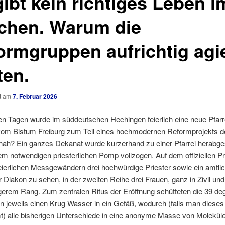
gibt kein richtiges Leben i
schen. Warum die
ormgruppen aufrichtig agi
ten.
ht am
7. Februar 2026
en Tagen wurde im süddeutschen Hechingen feierlich eine neue Pfarr
 vom Bistum Freiburg zum Teil eines hochmodernen Reformprojekts de
ah? Ein ganzes Dekanat wurde kurzerhand zu einer Pfarrei herabges
em notwendigen priesterlichen Pomp vollzogen. Auf dem offiziellen P
eierlichen Messgewändern drei hochwürdige Priester sowie ein amtli
r Diakon zu sehen, in der zweiten Reihe drei Frauen, ganz in Zivil und
igerem Rang.
Zum zentralen Ritus der Eröffnung schütteten die 39 de
 jeweils einen Krug Wasser in ein Gefäß, wodurch (falls man diese
t) alle bisherigen Unterschiede in eine anonyme Masse von Molekül