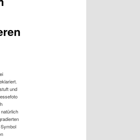
m
eren
ei
klariert.
tuft und
ressefoto
ch
 natürlich
gradierten
s Symbol
en