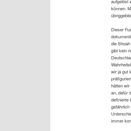
aufgelöst 
können. Ma
übriggebli
Dieser Fus
dokumentie
die Shoah
gibt kein 
Deutschlan
Wahrheitsk
wir ja gut
präfigurier
hätten wir
an, dafür 
definierte
gefährlich
Unterschie
immer kom