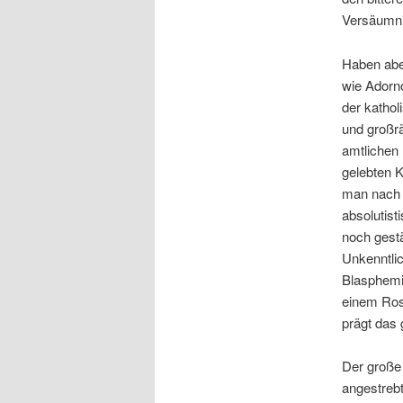
Versäumnis
Haben abe
wie Adorno
der kathol
und großr
amtlichen 
gelebten 
man nach w
absolutis
noch gestär
Unkenntlic
Blasphemie
einem Ros
prägt das 
Der große 
angestrebt