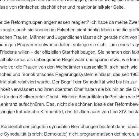
se von römischer, bischöflicher und reaktionär laikaler Seite.
r die Reformgruppen angemessen reagiert? Ich habe da meine Zweif
 sagte, auch sie können im Falschen nicht richtig leben und die gr
ischen Frauen, Männer und Jugendlichen lässt sich gerade nicht von 
äumigen Programmentwürfen leiten, solange sie sich – um eines fra
Friedens willen – der offiziellen Starrheit beugen. Sie nehmen den fak
Katholizismus als unbeugsame Regel wahr und spüren etwa, wie kon
ie vor die Frauen von den Weiheämtern ausschließt, sich nach wie v
tisches und monokratisches Regierungssystem einlässt, das seit 196
kt statt relativiert wurde. Der Begriff der Synodalität wird bis hin zur
hkeit verwässert und ihren obersten Chef halten sie bis hin an die G
 für den Stellvertreter Christi. Weitere Absurditäten ließen sich wie 
enkranz aufschnüren. Das, nicht die schönen Ideale der Reformbe
gängige katholische Kirchenbild, das letztlich auch von Leo XIV. bestät
Sündenfall der jüngsten synodalen Bemühungen besteht darin, dass 
e Synodalität (sprich: Demokatie) nicht programmatisch definieren, 