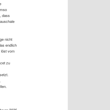
e
 Umso
g, dass
pauschale
ge nicht
das endlich
 löst vom
cet zu
setzt.
,
llen.
ebruar 2026