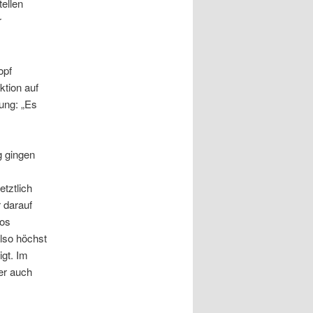
ellen
r
opf
ktion auf
ung: „Es
g gingen
etztlich
 darauf
los
also höchst
gt. Im
er auch