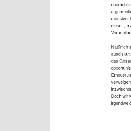
überheblic
argumentie
massiver f
dieser „Ir
Verurteilu
Natürlich 
ausdiskuti
das Gesam
opportunis
Erneuerun
verweiger
inzwischen
Doch wir w
irgendwelc