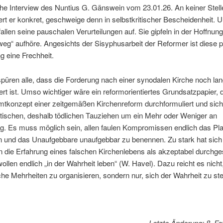
he Interview des Nuntius G. Gänswein vom 23.01.26. An keiner Stell
rt er konkret, geschweige denn in selbstkritischer Bescheidenheit.
allen seine pauschalen Verurteilungen auf. Sie gipfeln in der Hoffnun
rweg“ aufhöre. Angesichts der Sisyphusarbeit der Reformer ist diese 
ng eine Frechheit.
spüren alle, dass die Forderung nach einer synodalen Kirche noch lan
ert ist. Umso wichtiger wäre ein reformorientiertes Grundsatzpapier, 
tkonzept einer zeitgemäßen Kirchenreform durchformuliert und sich
tischen, deshalb tödlichen Tauziehen um ein Mehr oder Weniger an
g. Es muss möglich sein, allen faulen Kompromissen endlich das Pla
n und das Unaufgebbare unaufgebbar zu benennen. Zu stark hat sich
 die Erfahrung eines falschen Kirchenlebens als akzeptabel durchge
ollen endlich „in der Wahrheit leben“ (W. Havel). Dazu reicht es nicht
he Mehrheiten zu organisieren, sondern nur, sich der Wahrheit zu ste
Letzte Änderung: 8. F