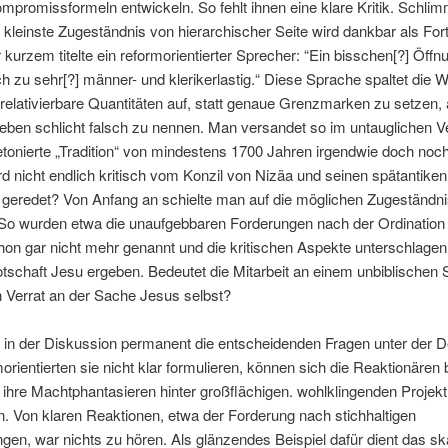
mpromissformeln entwickeln. So fehlt ihnen eine klare Kritik. Schli
kleinste Zugeständnis von hierarchischer Seite wird dankbar als Fort
r kurzem titelte ein reformorientierter Sprecher: “Ein bisschen[?] Öffn
 zu sehr[?] männer- und klerikerlastig.“ Diese Sprache spaltet die Wi
g relativierbare Quantitäten auf, statt genaue Grenzmarken zu setzen, 
eben schlicht falsch zu nennen. Man versandet so im untauglichen V
etonierte „Tradition“ von mindestens 1700 Jahren irgendwie doch noch
 nicht endlich kritisch vom Konzil von Nizäa und seinen spätantiken
 geredet? Von Anfang an schielte man auf die möglichen Zugeständni
 So wurden etwa die unaufgebbaren Forderungen nach der Ordination
on gar nicht mehr genannt und die kritischen Aspekte unterschlagen,
tschaft Jesu ergeben. Bedeutet die Mitarbeit an einem unbiblischen
n Verrat an der Sache Jesus selbst?
 in der Diskussion permanent die entscheidenden Fragen unter der D
orientierten sie nicht klar formulieren, können sich die Reaktionären
 ihre Machtphantasieren hinter großflächigen. wohlklingenden Projek
. Von klaren Reaktionen, etwa der Forderung nach stichhaltigen
en, war nichts zu hören. Als glänzendes Beispiel dafür dient das s