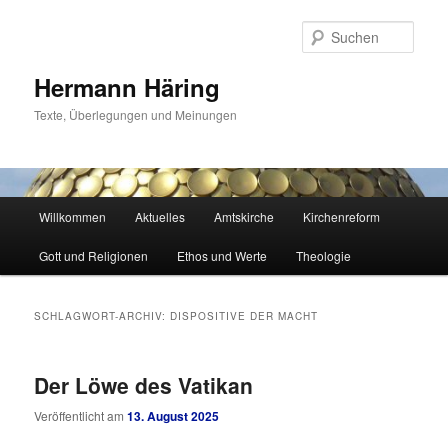
Zum
Zum
primären
sekundären
Such
Inhalt
Inhalt
springen
springen
Hermann Häring
Texte, Überlegungen und Meinungen
Hauptmenü
Willkommen
Aktuelles
Amtskirche
Kirchenreform
Gott und Religionen
Ethos und Werte
Theologie
SCHLAGWORT-ARCHIV:
DISPOSITIVE DER MACHT
Der Löwe des Vatikan
Veröffentlicht am
13. August 2025