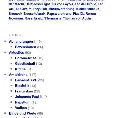
der Macht
,
Herz Jessu
,
Ignatius von Loyola
,
Leo der Große
,
Leo
XIII.
,
Leo XIV
,
m Enzyklika
,
Marienverehrung
,
Michel Foucault
,
Neugotik
,
Neuscholastik
,
Papstverehrung
,
Pius IX.
,
Rerum
Novarum
,
Rosenkranz
,
STernwarte
,
Thomas von Aquin
THEMEN
Abhandlungen
(119)
Rezensionen
(26)
Aktuelles
(92)
Corona-Krise
(13)
Gesellschaft
(13)
Kirche
(61)
Amtskirche
(117)
Benedikt XVI.
(35)
Bischöfe
(13)
Franziskus
(28)
Johannes Paul II.
(5)
Papsttum
(13)
Vatikan
(13)
Ethos und Werte
(99)