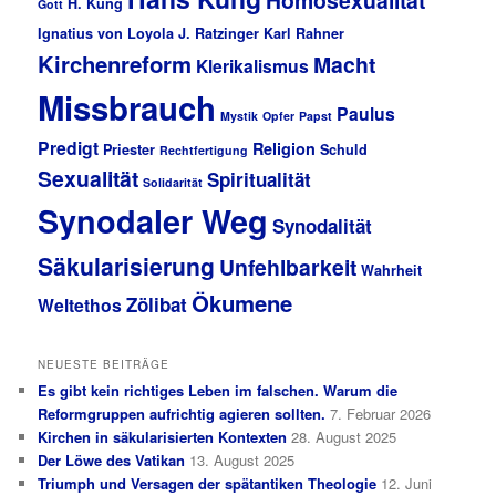
H. Küng
Gott
Ignatius von Loyola
J. Ratzinger
Karl Rahner
Kirchenreform
Macht
Klerikalismus
Missbrauch
Paulus
Mystik
Opfer
Papst
Predigt
Religion
Priester
Schuld
Rechtfertigung
Sexualität
Spiritualität
Solidarität
Synodaler Weg
Synodalität
Säkularisierung
Unfehlbarkeit
Wahrheit
Ökumene
Zölibat
Weltethos
NEUESTE BEITRÄGE
Es gibt kein richtiges Leben im falschen. Warum die
Reformgruppen aufrichtig agieren sollten.
7. Februar 2026
Kirchen in säkularisierten Kontexten
28. August 2025
Der Löwe des Vatikan
13. August 2025
Triumph und Versagen der spätantiken Theologie
12. Juni