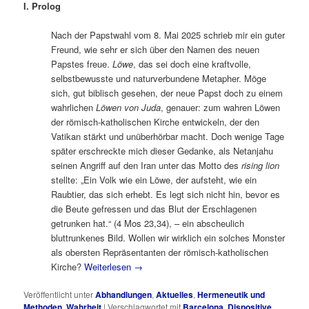
I. Prolog
Nach der Papstwahl vom 8. Mai 2025 schrieb mir ein guter
Freund, wie sehr er sich über den Namen des neuen
Papstes freue.
Löwe
, das sei doch eine kraftvolle,
selbstbewusste und naturverbundene Metapher. Möge
sich, gut biblisch gesehen, der neue Papst doch zu einem
wahrlichen
Löwen von Juda
, genauer: zum wahren Löwen
der römisch-katholischen Kirche entwickeln, der den
Vatikan stärkt und unüberhörbar macht. Doch wenige Tage
später erschreckte mich dieser Gedanke, als Netanjahu
seinen Angriff auf den Iran unter das Motto des
rising lion
stellte: „Ein Volk wie ein Löwe, der aufsteht, wie ein
Raubtier, das sich erhebt. Es legt sich nicht hin, bevor es
die Beute gefressen und das Blut der Erschlagenen
getrunken hat.“ (4 Mos 23,34), – ein abscheulich
bluttrunkenes Bild. Wollen wir wirklich ein solches Monster
als obersten Repräsentanten der römisch-katholischen
Kirche?
Weiterlesen
→
Veröffentlicht unter
Abhandlungen
,
Aktuelles
,
Hermeneutik und
Methoden
,
Wahrheit
|
Verschlagwortet mit
Barcelona
,
Dispositive