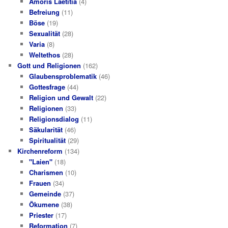
Amoris Laetitia
(4)
Befreiung
(11)
Böse
(19)
Sexualität
(28)
Varia
(8)
Weltethos
(28)
Gott und Religionen
(162)
Glaubensproblematik
(46)
Gottesfrage
(44)
Religion und Gewalt
(22)
Religionen
(33)
Religionsdialog
(11)
Säkularität
(46)
Spiritualität
(29)
Kirchenreform
(134)
"Laien"
(18)
Charismen
(10)
Frauen
(34)
Gemeinde
(37)
Ökumene
(38)
Priester
(17)
Reformation
(7)