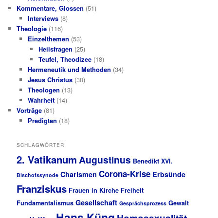
Kommentare, Glossen
(51)
Interviews
(8)
Theologie
(116)
Einzelthemen
(53)
Heilsfragen
(25)
Teufel, Theodizee
(18)
Hermeneutik und Methoden
(34)
Jesus Christus
(30)
Theologen
(13)
Wahrheit
(14)
Vorträge
(81)
Predigten
(18)
SCHLAGWÖRTER
2. Vatikanum
Augustinus
Benedikt XVI.
Corona-Krise
Charismen
Erbsünde
Bischofssynode
Franziskus
Frauen in Kirche
Freiheit
Gesellschaft
Fundamentalismus
Gewalt
Gesprächsprozess
Hans Küng
Homosexualität