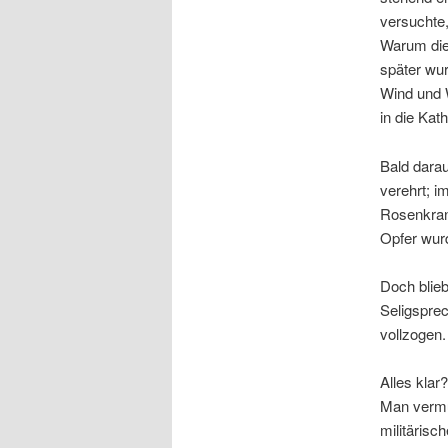
versuchte
Warum die 
später wur
Wind und 
in die Kat
Bald darau
verehrt; i
Rosenkran
Opfer wur
Doch blieb
Seligsprec
vollzogen
Alles klar
Man vermu
militärisc