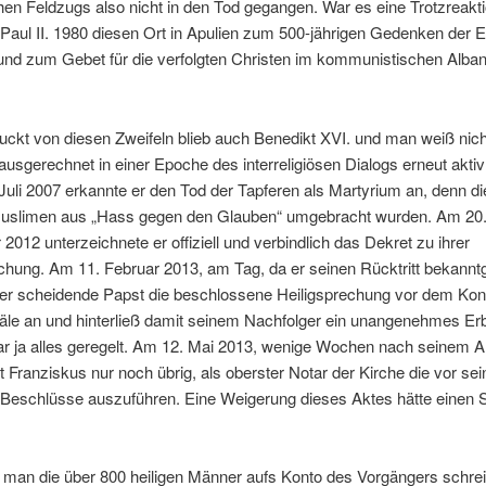
n Feldzugs also nicht in den Tod gegangen. War es eine Trotzreakti
aul II. 1980 diesen Ort in Apulien zum 500-jährigen Gedenken der E
und zum Gebet für die verfolgten Christen im kommunistischen Alban
ckt von diesen Zweifeln blieb auch Benedikt XVI. und man weiß nicht
usgerechnet in einer Epoche des interreligiösen Dialogs erneut akti
 Juli 2007 erkannte er den Tod der Tapferen als Martyrium an, denn d
uslimen aus „Hass gegen den Glauben“ umgebracht wurden. Am 20
012 unterzeichnete er offiziell und verbindlich das Dekret zu ihrer
chung. Am 11. Februar 2013, am Tag, da er seinen Rücktritt bekannt
der scheidende Papst die beschlossene Heiligsprechung vor dem Kon
näle an und hinterließ damit seinem Nachfolger ein unangenehmes Er
r ja alles geregelt. Am 12. Mai 2013, wenige Wochen nach seinem Am
t Franziskus nur noch übrig, als oberster Notar der Kirche die vor sei
 Beschlüsse auszuführen. Eine Weigerung dieses Aktes hätte einen 
e man die über 800 heiligen Männer aufs Konto des Vorgängers schre