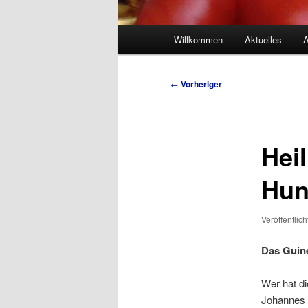
Hauptmenü
Willkommen
Aktuelles
A
Beitragsnavigation
←
Vorheriger
Hei
Hun
Veröffentlic
Das Guin
Wer hat di
Johannes P