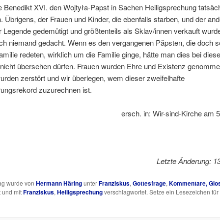
e Benedikt XVI. den Wojtyła-Papst in Sachen Heiligsprechung tatsäch
n. Übrigens, der Frauen und Kinder, die ebenfalls starben, und der and
Legende gedemütigt und größtenteils als Sklav/innen verkauft wurde
och niemand gedacht. Wenn es den vergangenen Päpsten, die doch so
milie redeten, wirklich um die Familie ginge, hätte man dies bei dies
 nicht übersehen dürfen. Frauen wurden Ehre und Existenz genomme
urden zerstört und wir überlegen, wem dieser zweifelhafte
rungsrekord zuzurechnen ist.
ersch. in: Wir-sind-Kirche am 
Letzte Änderung: 13
rag wurde von
Hermann Häring
unter
Franziskus
,
Gottesfrage
,
Kommentare, Glo
t und mit
Franziskus
,
Heiligsprechung
verschlagwortet. Setze ein Lesezeichen für