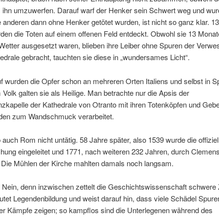
, ihn umzuwerfen. Darauf warf der Henker sein Schwert weg und wurd
anderen dann ohne Henker getötet wurden, ist nicht so ganz klar. 1
den die Toten auf einem offenen Feld entdeckt. Obwohl sie 13 Mona
Wetter ausgesetzt waren, blieben ihre Leiber ohne Spuren der Verwe
hedrale gebracht, tauchten sie diese in „wundersames Licht“.
f wurden die Opfer schon an mehreren Orten Italiens und selbst in S
m Volk galten sie als Heilige. Man betrachte nur die Apsis der
zkapelle der Kathedrale von Otranto mit ihren Totenköpfen und Gebe
den zum Wandschmuck verarbeitet.
 auch Rom nicht untätig. 58 Jahre später, also 1539 wurde die offiziel
hung eingeleitet und 1771, nach weiteren 232 Jahren, durch Clemens
. Die Mühlen der Kirche mahlten damals noch langsam.
? Nein, denn inzwischen zettelt die Geschichtswissenschaft schwere 
tet Legendenbildung und weist darauf hin, dass viele Schädel Spure
her Kämpfe zeigen; so kampflos sind die Unterlegenen während des