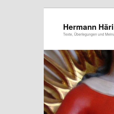
Zum
primären
Inhalt
Hermann Här
springen
Texte, Überlegungen und Mei