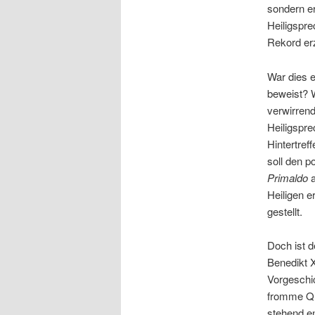
sondern er
Heiligspr
Rekord erz
War dies e
beweist? 
verwirren
Heiligspre
Hintertref
soll den 
Primaldo
a
Heiligen e
gestellt.
Doch ist d
Benedikt X
Vorgeschic
fromme Qu
stehend e