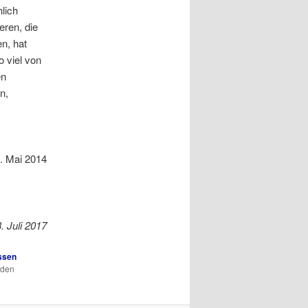
lich
eren, die
n, hat
 viel von
en
n,
5. Mai 2014
. Juli 2017
ssen
 den