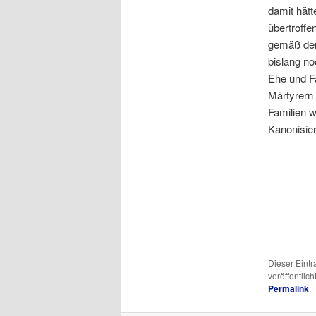
damit hätt
übertroffe
gemäß der 
bislang n
Ehe und Fa
Märtyrern
Familien w
Kanonisie
Dieser Eint
veröffentlich
Permalink
.