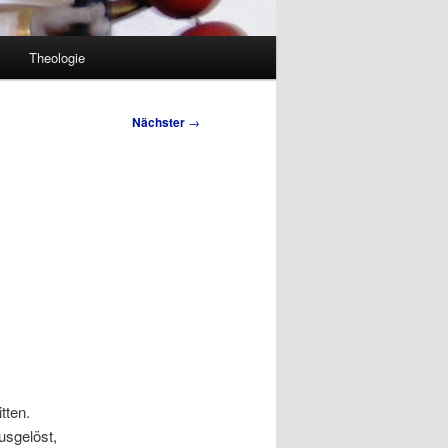
Theologie
Nächster
→
tten.
usgelöst,