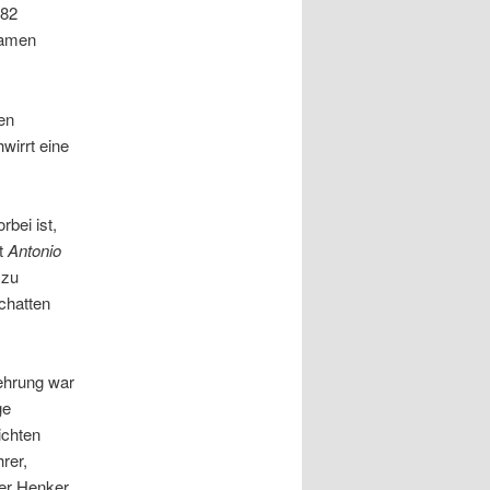
482
samen
en
wirrt eine
rbei ist,
t
Antonio
 zu
Schatten
mehrung war
ge
ichten
rer,
der Henker