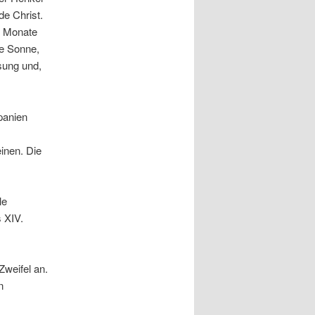
e Christ.
3 Monate
te Sonne,
sung und,
panien
inen. Die
le
 XIV.
Zweifel an.
n