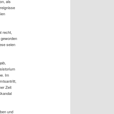
on, als
reignisse
ien
 recht,
v geworden
iese seien
.
gab,
sistorium
be. Im
tsantritt,
ner Zeit
Skandal
iben und