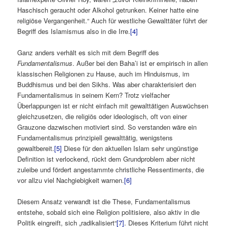
Haschisch geraucht oder Alkohol getrunken. Keiner hatte eine
religiöse Vergangenheit.“ Auch für westliche Gewalttäter führt der
Begriff des Islamismus also in die Irre.
[4]
Ganz anders verhält es sich mit dem Begriff des
Fundamentalismus
. Außer bei den Baha’i ist er empirisch in allen
klassischen Religionen zu Hause, auch im Hinduismus, im
Buddhismus und bei den Sikhs. Was aber charakterisiert den
Fundamentalismus in seinem Kern? Trotz vielfacher
Überlappungen ist er nicht einfach mit gewalttätigen Auswüchsen
gleichzusetzen, die religiös oder ideologisch, oft von einer
Grauzone dazwischen motiviert sind. So verstanden wäre ein
Fundamentalismus prinzipiell gewalttätig, wenigstens
gewaltbereit.
[5]
Diese für den aktuellen Islam sehr ungünstige
Definition ist verlockend, rückt dem Grundproblem aber nicht
zuleibe und fördert angestammte christliche Ressentiments, die
vor allzu viel Nachgiebigkeit warnen.
[6]
Diesem Ansatz verwandt ist die These, Fundamentalismus
entstehe, sobald sich eine Religion politisiere, also aktiv in die
Politik eingreift, sich „radikalisiert“
[7]
. Dieses Kriterium führt nicht