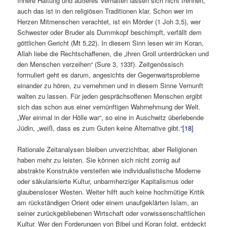
Innere Haltung und äußeres Verhalten lassen sich nicht trennen,
auch das ist in den religiösen Traditionen klar. Schon wer im
Herzen Mitmenschen verachtet, ist ein Mörder (1 Joh 3,5), wer
Schwester oder Bruder als Dummkopf beschimpft, verfällt dem
göttlichen Gericht (Mt 5,22). In diesem Sinn lesen wir im Koran,
Allah liebe die Rechtschaffenen, die „ihren Groll unterdrücken und
den Menschen verzeihen“ (Sure 3, 133f). Zeitgenössisch
formuliert geht es darum, angesichts der Gegenwartsprobleme
einander zu hören, zu vernehmen und in diesem Sinne Vernunft
walten zu lassen. Für jeden gesprächsoffenen Menschen ergibt
sich das schon aus einer vernünftigen Wahrnehmung der Welt.
„Wer einmal in der Hölle war“, so eine in Auschwitz überlebende
Jüdin, „weiß, dass es zum Guten keine Alternative gibt.“
[18]
Rationale Zeitanalysen bleiben unverzichtbar, aber Religionen
haben mehr zu leisten. Sie können sich nicht zornig auf
abstrakte Konstrukte versteifen wie individualistische Moderne
oder säkularisierte Kultur, unbarmherziger Kapitalismus oder
glaubensloser Westen. Weiter hilft auch keine hochmütige Kritik
am rückständigen Orient oder einem unaufgeklärten Islam, an
seiner zurückgebliebenen Wirtschaft oder vorwissenschaftlichen
Kultur. Wer den Forderungen von Bibel und Koran folgt, entdeckt