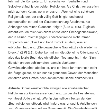
fehlt mir die Kompetenz. Ich spreche vom Verhalten und
Selbstverständnis der beiden Religionen. Als Christ verlasse ich
mich auf den Koran, wenn er ausruft: „Wer hat eine schönere
Religion als der, der sich völlig Gott hingibt und dabei
rechtschaffen ist und der Glaubensrichtung Abrahams, als
Anhänger des reinen Glaubens, folgt!“ (Sure 4, 125). Zugleich
distanziere ich mich von allem christlichen Überlegenheitswahn,
der in seiner Polemik gegen Andersdenkende nicht immer
zimperlich war: „‘Der Hund kehrt zurück zu dem, was er
erbrochen hat‘, und: ‚Die gewaschene Sau wälzt sich wieder im
Dreck‘.“ (2 Pt 2,2). Dabei kommt mir die „Geheime Offenbarung“,
also das letzte Buch des christlichen Testaments, in den Sinn,
die sich an den schlimmsten, damals denkbaren
Gewaltausbrüchen abarbeitet, und ich habe für mich noch nicht
die Frage gelöst, ob sie nur die grausame Gewalt der Menschen
entlarven oder Gottes noch schlimmere Rache androhen will.
Aktuelle Schreckensberichte zwingen alle abrahamischen
Religionen zur Gewissenserforschung, zu der die Feststellung
von Josef Joffe zwingt: „Wer in den heiligen Texten der drei
‚Buchreligionen‘ stöbert, wird finden, was er sucht: Anleitungen
zum Glaubenskrieg und zur Grausamkeit. Die Geschichte quillt