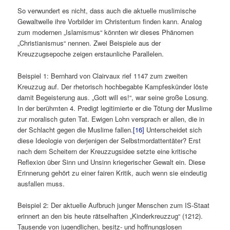
So verwundert es nicht, dass auch die aktuelle muslimische
Gewaltwelle ihre Vorbilder im Christentum finden kann. Analog
zum modernen „Islamismus“ könnten wir dieses Phänomen
„Christianismus“ nennen. Zwei Beispiele aus der
Kreuzzugsepoche zeigen erstaunliche Parallelen.
Beispiel 1: Bernhard von Clairvaux rief 1147 zum zweiten
Kreuzzug auf. Der rhetorisch hochbegabte Kampfeskünder löste
damit Begeisterung aus. „Gott will es!“, war seine große Losung.
In der berühmten 4. Predigt legitimierte er die Tötung der Muslime
zur moralisch guten Tat. Ewigen Lohn versprach er allen, die in
der Schlacht gegen die Muslime fallen.
[16]
Unterscheidet sich
diese Ideologie von derjenigen der Selbstmordattentäter? Erst
nach dem Scheitern der Kreuzzugsidee setzte eine kritische
Reflexion über Sinn und Unsinn kriegerischer Gewalt ein. Diese
Erinnerung gehört zu einer fairen Kritik, auch wenn sie eindeutig
ausfallen muss.
Beispiel 2: Der aktuelle Aufbruch junger Menschen zum IS-Staat
erinnert an den bis heute rätselhaften „Kinderkreuzzug“ (1212).
Tausende von jugendlichen, besitz- und hoffnungslosen