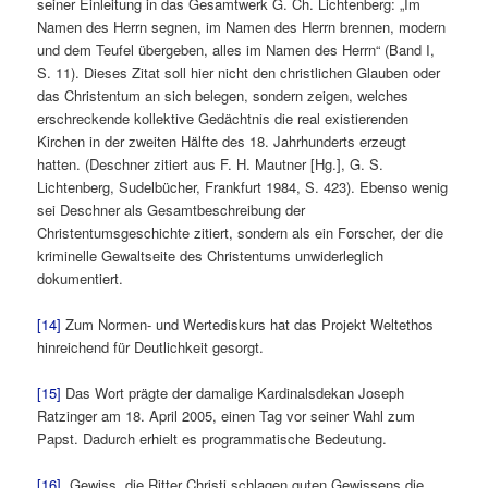
seiner Einleitung in das Gesamtwerk G. Ch. Lichtenberg: „Im
Namen des Herrn segnen, im Namen des Herrn brennen, modern
und dem Teufel übergeben, alles im Namen des Herrn“ (Band I,
S. 11). Dieses Zitat soll hier nicht den christlichen Glauben oder
das Christentum an sich belegen, sondern zeigen, welches
erschreckende kollektive Gedächtnis die real existierenden
Kirchen in der zweiten Hälfte des 18. Jahrhunderts erzeugt
hatten. (Deschner zitiert aus F. H. Mautner [Hg.], G. S.
Lichtenberg, Sudelbücher, Frankfurt 1984, S. 423). Ebenso wenig
sei Deschner als Gesamtbeschreibung der
Christentumsgeschichte zitiert, sondern als ein Forscher, der die
kriminelle Gewaltseite des Christentums unwiderleglich
dokumentiert.
[14]
Zum Normen- und Wertediskurs hat das Projekt Weltethos
hinreichend für Deutlichkeit gesorgt.
[15]
Das Wort prägte der damalige Kardinalsdekan Joseph
Ratzinger am 18. April 2005, einen Tag vor seiner Wahl zum
Papst. Dadurch erhielt es programmatische Bedeutung.
[16]
„Gewiss, die Ritter Christi schlagen guten Gewissens die