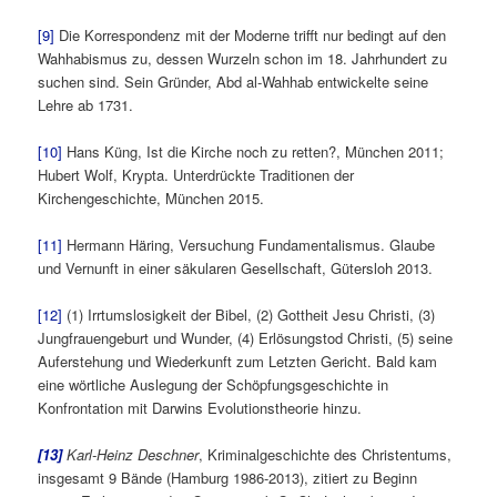
[9]
Die Korrespondenz mit der Moderne trifft nur bedingt auf den
Wahhabismus zu, dessen Wurzeln schon im 18. Jahrhundert zu
suchen sind. Sein Gründer, Abd al-Wahhab entwickelte seine
Lehre ab 1731.
[10]
Hans Küng, Ist die Kirche noch zu retten?, München 2011;
Hubert Wolf, Krypta. Unterdrückte Traditionen der
Kirchengeschichte, München 2015.
[11]
Hermann Häring, Versuchung Fundamentalismus. Glaube
und Vernunft in einer säkularen Gesellschaft, Gütersloh 2013.
[12]
(1) Irrtumslosigkeit der Bibel, (2) Gottheit Jesu Christi, (3)
Jungfrauengeburt und Wunder, (4) Erlösungstod Christi, (5) seine
Auferstehung und Wiederkunft zum Letzten Gericht. Bald kam
eine wörtliche Auslegung der Schöpfungsgeschichte in
Konfrontation mit Darwins Evolutionstheorie hinzu.
[13]
Karl-Heinz Deschner
, Kriminalgeschichte des Christentums,
insgesamt 9 Bände (Hamburg 1986-2013), zitiert zu Beginn