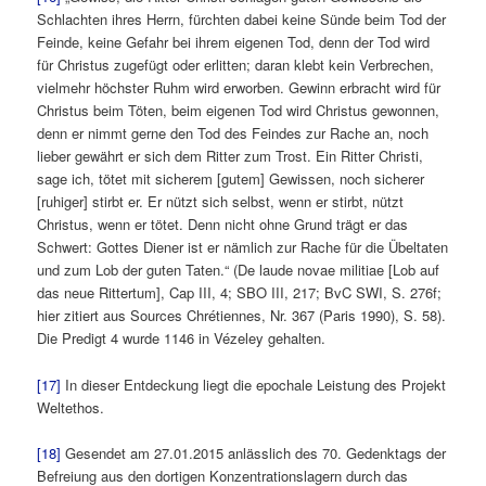
Schlachten ihres Herrn, fürchten dabei keine Sünde beim Tod der
Feinde, keine Gefahr bei ihrem eigenen Tod, denn der Tod wird
für Christus zugefügt oder erlitten; daran klebt kein Verbrechen,
vielmehr höchster Ruhm wird erworben. Gewinn erbracht wird für
Christus beim Töten, beim eigenen Tod wird Christus gewonnen,
denn er nimmt gerne den Tod des Feindes zur Rache an, noch
lieber gewährt er sich dem Ritter zum Trost. Ein Ritter Christi,
sage ich, tötet mit sicherem [gutem] Gewissen, noch sicherer
[ruhiger] stirbt er. Er nützt sich selbst, wenn er stirbt, nützt
Christus, wenn er tötet. Denn nicht ohne Grund trägt er das
Schwert: Gottes Diener ist er nämlich zur Rache für die Übeltaten
und zum Lob der guten Taten.“ (De laude novae militiae [Lob auf
das neue Rittertum], Cap III, 4; SBO III, 217; BvC SWI, S. 276f;
hier zitiert aus Sources Chrétiennes, Nr. 367 (Paris 1990), S. 58).
Die Predigt 4 wurde 1146 in Vézeley gehalten.
[17]
In dieser Entdeckung liegt die epochale Leistung des Projekt
Weltethos.
[18]
Gesendet am 27.01.2015 anlässlich des 70. Gedenktags der
Befreiung aus den dortigen Konzentrationslagern durch das