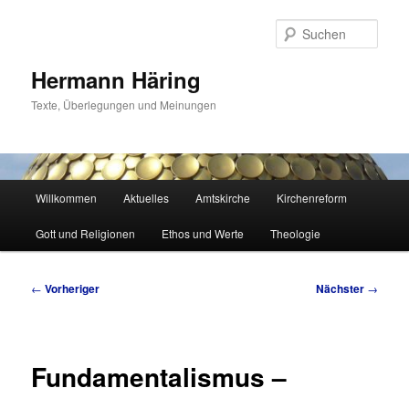
Zum
primären
Such
Inhalt
springen
Hermann Häring
Texte, Überlegungen und Meinungen
Hauptmenü
Willkommen
Aktuelles
Amtskirche
Kirchenreform
Gott und Religionen
Ethos und Werte
Theologie
Beitragsnavigation
←
Vorheriger
Nächster
→
Fundamentalismus –