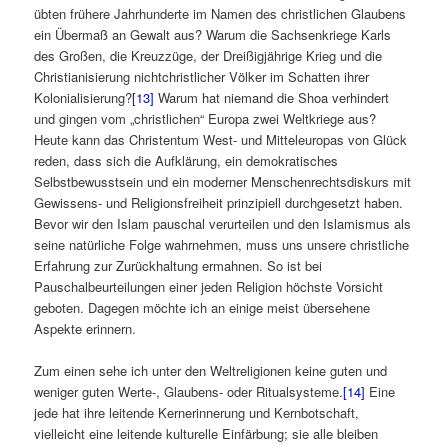
übten frühere Jahrhunderte im Namen des christlichen Glaubens
ein Übermaß an Gewalt aus? Warum die Sachsenkriege Karls
des Großen, die Kreuzzüge, der Dreißigjährige Krieg und die
Christianisierung nichtchristlicher Völker im Schatten ihrer
Kolonialisierung?
[13]
Warum hat niemand die Shoa verhindert
und gingen vom „christlichen“ Europa zwei Weltkriege aus?
Heute kann das Christentum West- und Mitteleuropas von Glück
reden, dass sich die Aufklärung, ein demokratisches
Selbstbewusstsein und ein moderner Menschenrechtsdiskurs mit
Gewissens- und Religionsfreiheit prinzipiell durchgesetzt haben.
Bevor wir den Islam pauschal verurteilen und den Islamismus als
seine natürliche Folge wahrnehmen, muss uns unsere christliche
Erfahrung zur Zurückhaltung ermahnen. So ist bei
Pauschalbeurteilungen einer jeden Religion höchste Vorsicht
geboten. Dagegen möchte ich an einige meist übersehene
Aspekte erinnern.
Zum einen sehe ich unter den Weltreligionen keine guten und
weniger guten Werte-, Glaubens- oder Ritualsysteme.
[14]
Eine
jede hat ihre leitende Kernerinnerung und Kernbotschaft,
vielleicht eine leitende kulturelle Einfärbung; sie alle bleiben