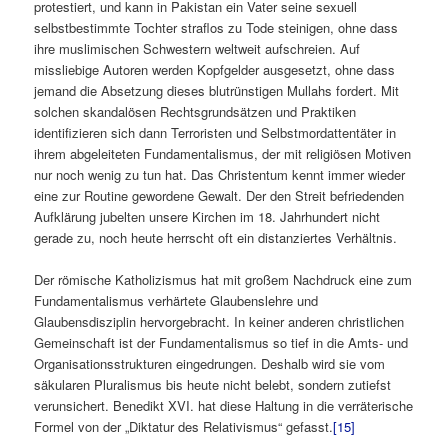
protestiert, und kann in Pakistan ein Vater seine sexuell
selbstbestimmte Tochter straflos zu Tode steinigen, ohne dass
ihre muslimischen Schwestern weltweit aufschreien. Auf
missliebige Autoren werden Kopfgelder ausgesetzt, ohne dass
jemand die Absetzung dieses blutrünstigen Mullahs fordert. Mit
solchen skandalösen Rechtsgrundsätzen und Praktiken
identifizieren sich dann Terroristen und Selbstmordattentäter in
ihrem abgeleiteten Fundamentalismus, der mit religiösen Motiven
nur noch wenig zu tun hat. Das Christentum kennt immer wieder
eine zur Routine gewordene Gewalt. Der den Streit befriedenden
Aufklärung jubelten unsere Kirchen im 18. Jahrhundert nicht
gerade zu, noch heute herrscht oft ein distanziertes Verhältnis.
Der römische Katholizismus hat mit großem Nachdruck eine zum
Fundamentalismus verhärtete Glaubenslehre und
Glaubensdisziplin hervorgebracht. In keiner anderen christlichen
Gemeinschaft ist der Fundamentalismus so tief in die Amts- und
Organisationsstrukturen eingedrungen. Deshalb wird sie vom
säkularen Pluralismus bis heute nicht belebt, sondern zutiefst
verunsichert. Benedikt XVI. hat diese Haltung in die verräterische
Formel von der „Diktatur des Relativismus“ gefasst.
[15]