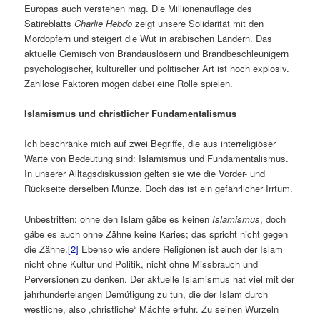
Europas auch verstehen mag. Die Millionenauflage des
Satireblatts
Charlie Hebdo
zeigt unsere Solidarität mit den
Mordopfern und steigert die Wut in arabischen Ländern. Das
aktuelle Gemisch von Brandauslösern und Brandbeschleunigern
psychologischer, kultureller und politischer Art ist hoch explosiv.
Zahllose Faktoren mögen dabei eine Rolle spielen.
Islamismus und christlicher Fundamentalismus
Ich beschränke mich auf zwei Begriffe, die aus interreligiöser
Warte von Bedeutung sind: Islamismus und Fundamentalismus.
In unserer Alltagsdiskussion gelten sie wie die Vorder- und
Rückseite derselben Münze. Doch das ist ein gefährlicher Irrtum.
Unbestritten: ohne den Islam gäbe es keinen
Islamismus
, doch
gäbe es auch ohne Zähne keine Karies; das spricht nicht gegen
die Zähne.
[2]
Ebenso wie andere Religionen ist auch der Islam
nicht ohne Kultur und Politik, nicht ohne Missbrauch und
Perversionen zu denken. Der aktuelle Islamismus hat viel mit der
jahrhundertelangen Demütigung zu tun, die der Islam durch
westliche, also „christliche“ Mächte erfuhr. Zu seinen Wurzeln