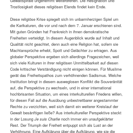
Gewaltspirale ungehemmt weiterdrehen. Die Resignation und
Trostlosigkeit dieses religiösen Elends findet kein Ende.
Diese religiöse Krise spiegelt sich im unbarmherzigen Spiel um
die Karikaturen, die vor und nach dem 7. Januar erschienen sind.
Mit guten Gründen hat Frankreich in ihnen demokratische
Freiheiten verteidigt. In diesem Augenblick wurde auf Inhalt und
Qualität nicht geachtet, denn auch eine Religion hat, sofern sie
Machtansprüche erhebt, Spott und Gelächter zu ertragen. Aus
globaler Perspektive ergeben sich allerdings Fragezeichen, weil
sich viele Kulturen in ihrer religiösen Unmittelbarkeit auf diesen
Code kritischer Verständigung nicht einigen können. Für Muslime
gerät das Freiheitspathos zum verhöhnenden Sadismus. Welche
Institution bringt in diesem ausweglosen Konflikt die Souveränität
auf, die Perspektive zu wechseln, und in einer international
hochbrisanten Situation, um eines interkulturellen Friedens willen,
für diesen Fall auf die Ausübung unbestreitbarer angestammter
Rechte zu verzichten, weil sich damit ein weiterer Kreislauf der
Gewalt besänftigen ließe? Aus interkultureller Perspektive steckt
in der Losung
Je suis Charlie
noch immer ein unaufgeklärter
Rest. Der Triumph der Freiheit entpuppt sich als Lust an der
Verhöhnung. Eine Aufklärung über die Aufklärung, wie sie die