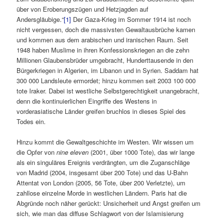
über von Eroberungszügen und Hetzjagden auf
Andersgläubige.“
[1]
Der Gaza-Krieg im Sommer 1914 ist noch
nicht vergessen, doch die massivsten Gewaltausbrüche kamen
und kommen aus dem arabischen und iranischen Raum. Seit
1948 haben Muslime in ihren Konfessionskriegen an die zehn
Millionen Glaubensbrüder umgebracht, Hunderttausende in den
Bürgerkriegen in Algerien, im Libanon und in Syrien. Saddam hat
300 000 Landsleute ermordet; hinzu kommen seit 2003 100 000
tote Iraker. Dabei ist westliche Selbstgerechtigkeit unangebracht,
denn die kontinuierlichen Eingriffe des Westens in
vorderasiatische Länder greifen bruchlos in dieses Spiel des
Todes ein.
Hinzu kommt die Gewaltgeschichte im Westen. Wir wissen um
die Opfer von
nine eleven
(2001, über 1000 Tote), das wir lange
als ein singuläres Ereignis verdrängten, um die Zuganschläge
von Madrid (2004, insgesamt über 200 Tote) und das U-Bahn
Attentat von London (2005, 56 Tote, über 200 Verletzte), um
zahllose einzelne Morde in westlichen Ländern. Paris hat die
Abgründe noch näher gerückt: Unsicherheit und Angst greifen um
sich, wie man das diffuse Schlagwort von der Islamisierung