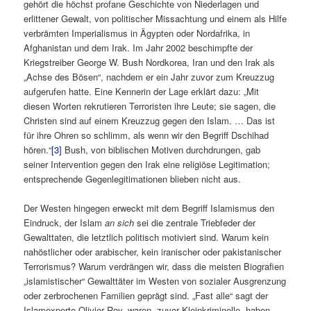
gehört die höchst profane Geschichte von Niederlagen und
erlittener Gewalt, von politischer Missachtung und einem als Hilfe
verbrämten Imperialismus in Ägypten oder Nordafrika, in
Afghanistan und dem Irak. Im Jahr 2002 beschimpfte der
Kriegstreiber George W. Bush Nordkorea, Iran und den Irak als
„Achse des Bösen“, nachdem er ein Jahr zuvor zum Kreuzzug
aufgerufen hatte. Eine Kennerin der Lage erklärt dazu: „Mit
diesen Worten rekrutieren Terroristen ihre Leute; sie sagen, die
Christen sind auf einem Kreuzzug gegen den Islam. … Das ist
für ihre Ohren so schlimm, als wenn wir den Begriff Dschihad
hören.“
[3]
Bush, von biblischen Motiven durchdrungen, gab
seiner Intervention gegen den Irak eine religiöse Legitimation;
entsprechende Gegenlegitimationen blieben nicht aus.
Der Westen hingegen erweckt mit dem Begriff Islamismus den
Eindruck, der Islam
an sich
sei die zentrale Triebfeder der
Gewalttaten, die letztlich politisch motiviert sind. Warum kein
nahöstlicher oder arabischer, kein iranischer oder pakistanischer
Terrorismus? Warum verdrängen wir, dass die meisten Biografien
„islamistischer“ Gewalttäter im Westen von sozialer Ausgrenzung
oder zerbrochenen Familien geprägt sind. „Fast alle“ sagt der
Islamexperte Olivier Roy, waren „zuvor Kleinkriminelle, haben