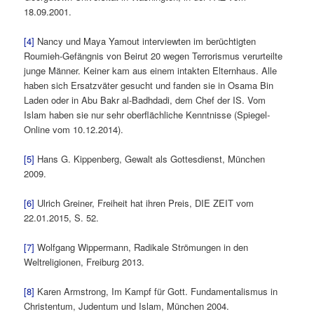
18.09.2001.
[4]
Nancy und Maya Yamout interviewten im berüchtigten
Roumieh-Gefängnis von Beirut 20 wegen Terrorismus verurteilte
junge Männer. Keiner kam aus einem intakten Elternhaus. Alle
haben sich Ersatzväter gesucht und fanden sie in Osama Bin
Laden oder in Abu Bakr al-Badhdadi, dem Chef der IS. Vom
Islam haben sie nur sehr oberflächliche Kenntnisse (Spiegel-
Online vom 10.12.2014).
[5]
Hans G. Kippenberg, Gewalt als Gottesdienst, München
2009.
[6]
Ulrich Greiner, Freiheit hat ihren Preis, DIE ZEIT vom
22.01.2015, S. 52.
[7]
Wolfgang Wippermann, Radikale Strömungen in den
Weltreligionen, Freiburg 2013.
[8]
Karen Armstrong, Im Kampf für Gott. Fundamentalismus in
Christentum, Judentum und Islam, München 2004.