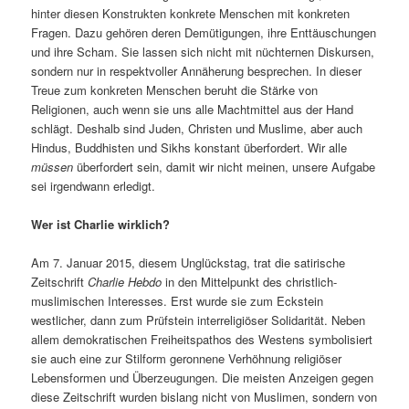
hinter diesen Konstrukten konkrete Menschen mit konkreten
Fragen. Dazu gehören deren Demütigungen, ihre Enttäuschungen
und ihre Scham. Sie lassen sich nicht mit nüchternen Diskursen,
sondern nur in respektvoller Annäherung besprechen. In dieser
Treue zum konkreten Menschen beruht die Stärke von
Religionen, auch wenn sie uns alle Machtmittel aus der Hand
schlägt. Deshalb sind Juden, Christen und Muslime, aber auch
Hindus, Buddhisten und Sikhs konstant überfordert. Wir alle
müssen
überfordert sein, damit wir nicht meinen, unsere Aufgabe
sei irgendwann erledigt.
Wer ist Charlie wirklich?
Am 7. Januar 2015, diesem Unglückstag, trat die satirische
Zeitschrift
Charlie Hebdo
in den Mittelpunkt des christlich-
muslimischen Interesses. Erst wurde sie zum Eckstein
westlicher, dann zum Prüfstein interreligiöser Solidarität. Neben
allem demokratischen Freiheitspathos des Westens symbolisiert
sie auch eine zur Stilform geronnene Verhöhnung religiöser
Lebensformen und Überzeugungen. Die meisten Anzeigen gegen
diese Zeitschrift wurden bislang nicht von Muslimen, sondern von