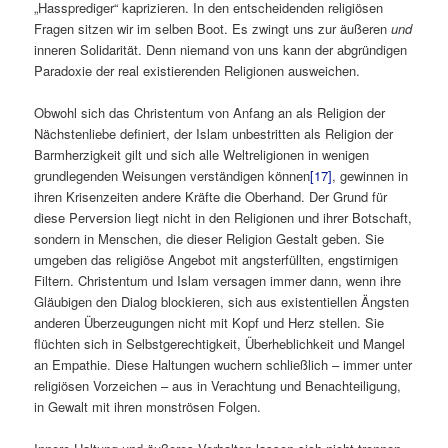
„Hassprediger“ kaprizieren. In den entscheidenden religiösen
Fragen sitzen wir im selben Boot. Es zwingt uns zur äußeren
und
inneren Solidarität. Denn niemand von uns kann der abgründigen
Paradoxie der real existierenden Religionen ausweichen.
Obwohl sich das Christentum von Anfang an als Religion der
Nächstenliebe definiert, der Islam unbestritten als Religion der
Barmherzigkeit gilt und sich alle Weltreligionen in wenigen
grundlegenden Weisungen verständigen können
[17]
, gewinnen in
ihren Krisenzeiten andere Kräfte die Oberhand. Der Grund für
diese Perversion liegt nicht in den Religionen und ihrer Botschaft,
sondern in Menschen, die dieser Religion Gestalt geben. Sie
umgeben das religiöse Angebot mit angsterfüllten, engstirnigen
Filtern. Christentum und Islam versagen immer dann, wenn ihre
Gläubigen den Dialog blockieren, sich aus existentiellen Ängsten
anderen Überzeugungen nicht mit Kopf und Herz stellen. Sie
flüchten sich in Selbstgerechtigkeit, Überheblichkeit und Mangel
an Empathie. Diese Haltungen wuchern schließlich – immer unter
religiösen Vorzeichen – aus in Verachtung und Benachteiligung,
in Gewalt mit ihren monströsen Folgen.