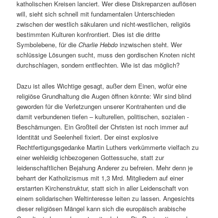
katholischen Kreisen lanciert. Wer diese Diskrepanzen auflösen
will, sieht sich schnell mit fundamentalen Unterschieden
zwischen der westlich säkularen und nicht-westlichen, religiös
bestimmten Kulturen konfrontiert. Dies ist die dritte
Symbolebene, für die
Charlie Hebdo
inzwischen steht. Wer
schlüssige Lösungen sucht, muss den gordischen Knoten nicht
durchschlagen, sondern entflechten. Wie ist das möglich?
Dazu ist alles Wichtige gesagt, außer dem Einen, wofür eine
religiöse Grundhaltung die Augen öffnen könnte: Wir sind blind
geworden für die Verletzungen unserer Kontrahenten und die
damit verbundenen tiefen – kulturellen, politischen, sozialen ‑
Beschämungen. Ein Großteil der Christen ist noch immer auf
Identität und Seelenheil fixiert. Der einst explosive
Rechtfertigungsgedanke Martin Luthers verkümmerte vielfach zu
einer wehleidig ichbezogenen Gottessuche, statt zur
leidenschaftlichen Bejahung Anderer zu befreien. Mehr denn je
beharrt der Katholizismus mit 1,3 Mrd. Mitgliedern auf einer
erstarrten Kirchenstruktur, statt sich in aller Leidenschaft von
einem solidarischen Weltinteresse leiten zu lassen. Angesichts
dieser religiösen Mängel kann sich die europäisch arabische