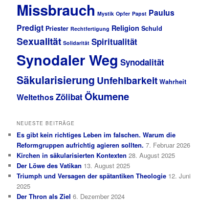
Missbrauch
Paulus
Mystik
Opfer
Papst
Predigt
Religion
Priester
Schuld
Rechtfertigung
Sexualität
Spiritualität
Solidarität
Synodaler Weg
Synodalität
Säkularisierung
Unfehlbarkeit
Wahrheit
Ökumene
Zölibat
Weltethos
NEUESTE BEITRÄGE
Es gibt kein richtiges Leben im falschen. Warum die
Reformgruppen aufrichtig agieren sollten.
7. Februar 2026
Kirchen in säkularisierten Kontexten
28. August 2025
Der Löwe des Vatikan
13. August 2025
Triumph und Versagen der spätantiken Theologie
12. Juni
2025
Der Thron als Ziel
6. Dezember 2024