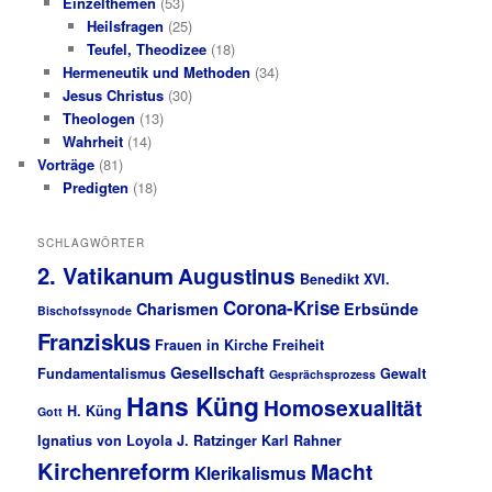
Einzelthemen
(53)
Heilsfragen
(25)
Teufel, Theodizee
(18)
Hermeneutik und Methoden
(34)
Jesus Christus
(30)
Theologen
(13)
Wahrheit
(14)
Vorträge
(81)
Predigten
(18)
SCHLAGWÖRTER
2. Vatikanum
Augustinus
Benedikt XVI.
Corona-Krise
Charismen
Erbsünde
Bischofssynode
Franziskus
Frauen in Kirche
Freiheit
Gesellschaft
Fundamentalismus
Gewalt
Gesprächsprozess
Hans Küng
Homosexualität
H. Küng
Gott
Ignatius von Loyola
J. Ratzinger
Karl Rahner
Kirchenreform
Macht
Klerikalismus