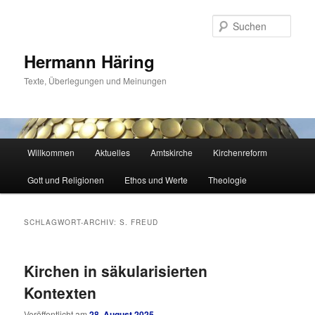
Zum
Zum
primären
sekundären
Such
Inhalt
Inhalt
springen
springen
Hermann Häring
Texte, Überlegungen und Meinungen
Hauptmenü
Willkommen
Aktuelles
Amtskirche
Kirchenreform
Gott und Religionen
Ethos und Werte
Theologie
SCHLAGWORT-ARCHIV:
S. FREUD
Kirchen in säkularisierten
Kontexten
Veröffentlicht am
28. August 2025