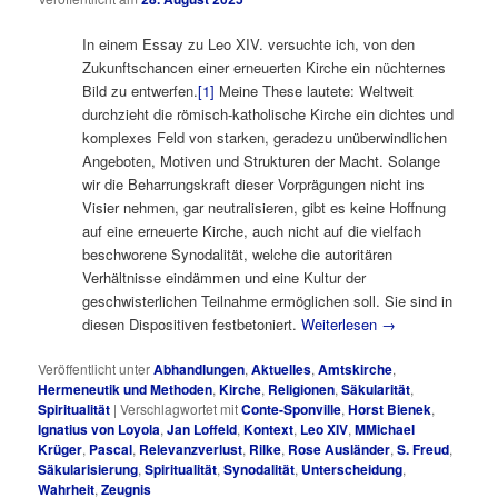
In einem Essay zu Leo XIV. versuchte ich, von den
Zukunftschancen einer erneuerten Kirche ein nüchternes
Bild zu entwerfen.
[1]
Meine These lautete: Weltweit
durchzieht die römisch-katholische Kirche ein dichtes und
komplexes Feld von starken, geradezu unüberwindlichen
Angeboten, Motiven und Strukturen der Macht. Solange
wir die Beharrungskraft dieser Vorprägungen nicht ins
Visier nehmen, gar neutralisieren, gibt es keine Hoffnung
auf eine erneuerte Kirche, auch nicht auf die vielfach
beschworene Synodalität, welche die autoritären
Verhältnisse eindämmen und eine Kultur der
geschwisterlichen Teilnahme ermöglichen soll. Sie sind in
diesen Dispositiven festbetoniert.
Weiterlesen
→
Veröffentlicht unter
Abhandlungen
,
Aktuelles
,
Amtskirche
,
Hermeneutik und Methoden
,
Kirche
,
Religionen
,
Säkularität
,
Spiritualität
|
Verschlagwortet mit
Conte-Sponville
,
Horst Bienek
,
Ignatius von Loyola
,
Jan Loffeld
,
Kontext
,
Leo XIV
,
MMichael
Krüger
,
Pascal
,
Relevanzverlust
,
Rilke
,
Rose Ausländer
,
S. Freud
,
Säkularisierung
,
Spiritualität
,
Synodalität
,
Unterscheidung
,
Wahrheit
,
Zeugnis