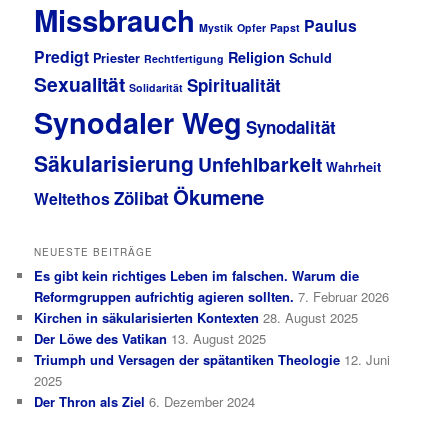
Missbrauch
Paulus
Mystik
Opfer
Papst
Predigt
Religion
Priester
Schuld
Rechtfertigung
Sexualität
Spiritualität
Solidarität
Synodaler Weg
Synodalität
Säkularisierung
Unfehlbarkeit
Wahrheit
Ökumene
Zölibat
Weltethos
NEUESTE BEITRÄGE
Es gibt kein richtiges Leben im falschen. Warum die
Reformgruppen aufrichtig agieren sollten.
7. Februar 2026
Kirchen in säkularisierten Kontexten
28. August 2025
Der Löwe des Vatikan
13. August 2025
Triumph und Versagen der spätantiken Theologie
12. Juni
2025
Der Thron als Ziel
6. Dezember 2024