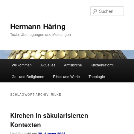
Zum
Zum
primären
sekundären
Such
Inhalt
Inhalt
springen
springen
Hermann Häring
Texte, Überlegungen und Meinungen
Hauptmenü
Willkommen
Aktuelles
Amtskirche
Kirchenreform
Gott und Religionen
Ethos und Werte
Theologie
SCHLAGWORT-ARCHIV:
RILKE
Kirchen in säkularisierten
Kontexten
Veröffentlicht am
28. August 2025