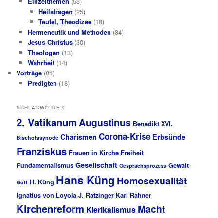
Einzelthemen
(53)
Heilsfragen
(25)
Teufel, Theodizee
(18)
Hermeneutik und Methoden
(34)
Jesus Christus
(30)
Theologen
(13)
Wahrheit
(14)
Vorträge
(81)
Predigten
(18)
SCHLAGWÖRTER
2. Vatikanum
Augustinus
Benedikt XVI.
Corona-Krise
Charismen
Erbsünde
Bischofssynode
Franziskus
Frauen in Kirche
Freiheit
Gesellschaft
Fundamentalismus
Gewalt
Gesprächsprozess
Hans Küng
Homosexualität
H. Küng
Gott
Ignatius von Loyola
J. Ratzinger
Karl Rahner
Kirchenreform
Macht
Klerikalismus