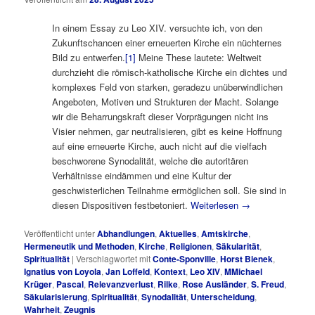
In einem Essay zu Leo XIV. versuchte ich, von den
Zukunftschancen einer erneuerten Kirche ein nüchternes
Bild zu entwerfen.
[1]
Meine These lautete: Weltweit
durchzieht die römisch-katholische Kirche ein dichtes und
komplexes Feld von starken, geradezu unüberwindlichen
Angeboten, Motiven und Strukturen der Macht. Solange
wir die Beharrungskraft dieser Vorprägungen nicht ins
Visier nehmen, gar neutralisieren, gibt es keine Hoffnung
auf eine erneuerte Kirche, auch nicht auf die vielfach
beschworene Synodalität, welche die autoritären
Verhältnisse eindämmen und eine Kultur der
geschwisterlichen Teilnahme ermöglichen soll. Sie sind in
diesen Dispositiven festbetoniert.
Weiterlesen
→
Veröffentlicht unter
Abhandlungen
,
Aktuelles
,
Amtskirche
,
Hermeneutik und Methoden
,
Kirche
,
Religionen
,
Säkularität
,
Spiritualität
|
Verschlagwortet mit
Conte-Sponville
,
Horst Bienek
,
Ignatius von Loyola
,
Jan Loffeld
,
Kontext
,
Leo XIV
,
MMichael
Krüger
,
Pascal
,
Relevanzverlust
,
Rilke
,
Rose Ausländer
,
S. Freud
,
Säkularisierung
,
Spiritualität
,
Synodalität
,
Unterscheidung
,
Wahrheit
,
Zeugnis