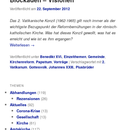
Veröffentlicht am
22. September 2012
Das 2. Vatikanische Konzil (1962-1965) gilt noch immer als der
wichtigste Bezugspunkt der Reformbemühungen in der römisch-
katholischen Kirche. Was hat dieses Konzil gewollt, was hat es
erreicht und wie ist es ihm ergangen?
Weiterlesen
→
Veröffentlicht unter
Benedikt XVI.
,
Einzelthemen
,
Gemeinde
,
Kirchenreform
,
Papsttum
,
Vorträge
|
Verschlagwortet mit
2.
Vatikanum
,
Gottesvolk
,
Johannes XXIII.
,
Piusbrüder
THEMEN
Abhandlungen
(119)
Rezensionen
(26)
Aktuelles
(92)
Corona-Krise
(13)
Gesellschaft
(13)
Kirche
(61)
Amtskirche
(117)