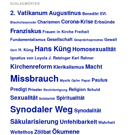
SCHLAGWÖRTER
2. Vatikanum
Augustinus
Benedikt XVI.
Corona-Krise
Charismen
Erbsünde
Bischofssynode
Franziskus
Frauen in Kirche
Freiheit
Gesellschaft
Fundamentalismus
Gewalt
Gesprächsprozess
Hans Küng
Homosexualität
H. Küng
Gott
Ignatius von Loyola
J. Ratzinger
Karl Rahner
Kirchenreform
Macht
Klerikalismus
Missbrauch
Paulus
Mystik
Opfer
Papst
Predigt
Religion
Priester
Schuld
Rechtfertigung
Sexualität
Spiritualität
Solidarität
Synodaler Weg
Synodalität
Säkularisierung
Unfehlbarkeit
Wahrheit
Ökumene
Zölibat
Weltethos