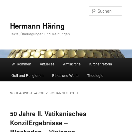
Zum
Zum
primären
sekundären
Such
Inhalt
Inhalt
springen
springen
Hermann Häring
Texte, Überlegungen und Meinungen
Hauptmenü
Willkommen
Aktuelles
Amtskirche
Kirchenreform
Gott und Religionen
Ethos und Werte
Theologie
SCHLAGWORT-ARCHIV:
JOHANNES XXIII.
50 Jahre II. Vatikanisches
KonzilErgebnisse –
Blockaden – Visionen