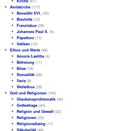
Kirche
(61)
Amtskirche
(117)
Benedikt XVI.
(35)
Bischöfe
(13)
Franziskus
(28)
Johannes Paul II.
(5)
Papsttum
(13)
Vatikan
(13)
Ethos und Werte
(99)
Amoris Laetitia
(4)
Befreiung
(11)
Böse
(19)
Sexualität
(28)
Varia
(8)
Weltethos
(28)
Gott und Religionen
(162)
Glaubensproblematik
(46)
Gottesfrage
(44)
Religion und Gewalt
(22)
Religionen
(33)
Religionsdialog
(11)
Säkularität
(46)