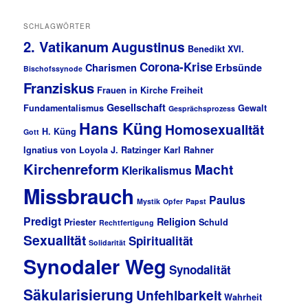
SCHLAGWÖRTER
2. Vatikanum
Augustinus
Benedikt XVI.
Corona-Krise
Charismen
Erbsünde
Bischofssynode
Franziskus
Frauen in Kirche
Freiheit
Gesellschaft
Fundamentalismus
Gewalt
Gesprächsprozess
Hans Küng
Homosexualität
H. Küng
Gott
Ignatius von Loyola
J. Ratzinger
Karl Rahner
Kirchenreform
Macht
Klerikalismus
Missbrauch
Paulus
Mystik
Opfer
Papst
Predigt
Religion
Priester
Schuld
Rechtfertigung
Sexualität
Spiritualität
Solidarität
Synodaler Weg
Synodalität
Säkularisierung
Unfehlbarkeit
Wahrheit