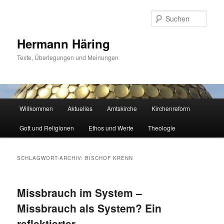
Zum
Zum
primären
sekundären
Such
Inhalt
Inhalt
springen
springen
Hermann Häring
Texte, Überlegungen und Meinungen
Hauptmenü
Willkommen
Aktuelles
Amtskirche
Kirchenreform
Gott und Religionen
Ethos und Werte
Theologie
SCHLAGWORT-ARCHIV:
BISCHOF KRENN
Missbrauch im System –
Missbrauch als System? Ein
reflektierter