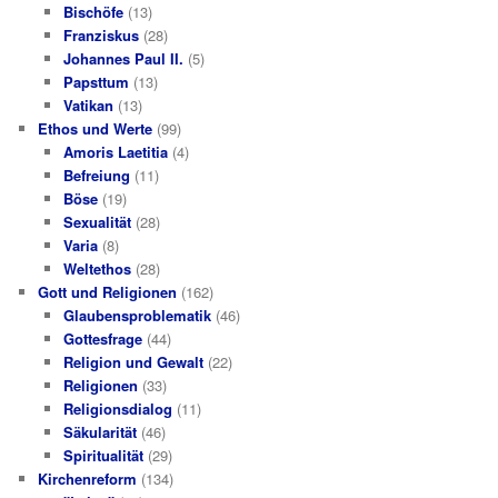
Bischöfe
(13)
Franziskus
(28)
Johannes Paul II.
(5)
Papsttum
(13)
Vatikan
(13)
Ethos und Werte
(99)
Amoris Laetitia
(4)
Befreiung
(11)
Böse
(19)
Sexualität
(28)
Varia
(8)
Weltethos
(28)
Gott und Religionen
(162)
Glaubensproblematik
(46)
Gottesfrage
(44)
Religion und Gewalt
(22)
Religionen
(33)
Religionsdialog
(11)
Säkularität
(46)
Spiritualität
(29)
Kirchenreform
(134)