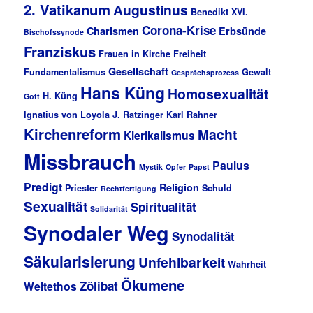
2. Vatikanum
Augustinus
Benedikt XVI.
Corona-Krise
Charismen
Erbsünde
Bischofssynode
Franziskus
Frauen in Kirche
Freiheit
Gesellschaft
Fundamentalismus
Gewalt
Gesprächsprozess
Hans Küng
Homosexualität
H. Küng
Gott
Ignatius von Loyola
J. Ratzinger
Karl Rahner
Kirchenreform
Macht
Klerikalismus
Missbrauch
Paulus
Mystik
Opfer
Papst
Predigt
Religion
Priester
Schuld
Rechtfertigung
Sexualität
Spiritualität
Solidarität
Synodaler Weg
Synodalität
Säkularisierung
Unfehlbarkeit
Wahrheit
Ökumene
Zölibat
Weltethos