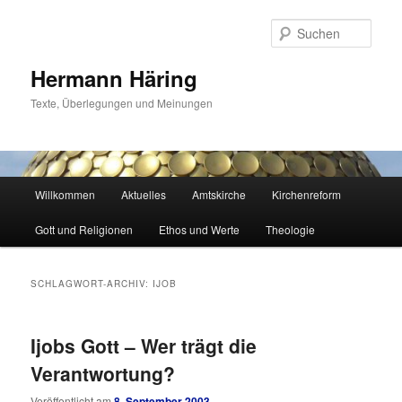
Zum
Zum
primären
sekundären
Such
Inhalt
Inhalt
springen
springen
Hermann Häring
Texte, Überlegungen und Meinungen
Hauptmenü
Willkommen
Aktuelles
Amtskirche
Kirchenreform
Gott und Religionen
Ethos und Werte
Theologie
SCHLAGWORT-ARCHIV:
IJOB
Ijobs Gott – Wer trägt die
Verantwortung?
Veröffentlicht am
8. September 2003