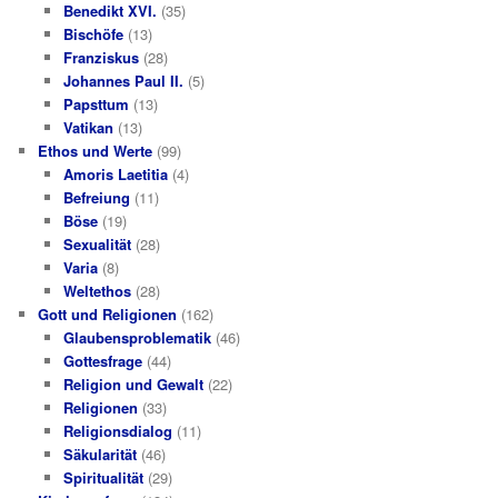
Benedikt XVI.
(35)
Bischöfe
(13)
Franziskus
(28)
Johannes Paul II.
(5)
Papsttum
(13)
Vatikan
(13)
Ethos und Werte
(99)
Amoris Laetitia
(4)
Befreiung
(11)
Böse
(19)
Sexualität
(28)
Varia
(8)
Weltethos
(28)
Gott und Religionen
(162)
Glaubensproblematik
(46)
Gottesfrage
(44)
Religion und Gewalt
(22)
Religionen
(33)
Religionsdialog
(11)
Säkularität
(46)
Spiritualität
(29)