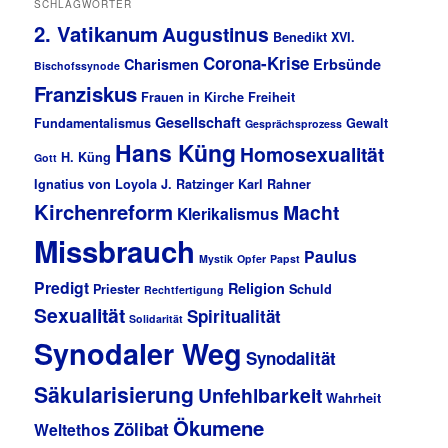
SCHLAGWÖRTER
2. Vatikanum
Augustinus
Benedikt XVI.
Corona-Krise
Charismen
Erbsünde
Bischofssynode
Franziskus
Frauen in Kirche
Freiheit
Gesellschaft
Fundamentalismus
Gewalt
Gesprächsprozess
Hans Küng
Homosexualität
H. Küng
Gott
Ignatius von Loyola
J. Ratzinger
Karl Rahner
Kirchenreform
Macht
Klerikalismus
Missbrauch
Paulus
Mystik
Opfer
Papst
Predigt
Religion
Priester
Schuld
Rechtfertigung
Sexualität
Spiritualität
Solidarität
Synodaler Weg
Synodalität
Säkularisierung
Unfehlbarkeit
Wahrheit
Ökumene
Zölibat
Weltethos