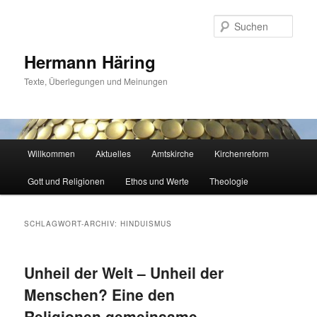
Zum
Zum
primären
sekundären
Such
Inhalt
Inhalt
springen
springen
Hermann Häring
Texte, Überlegungen und Meinungen
Hauptmenü
Willkommen
Aktuelles
Amtskirche
Kirchenreform
Gott und Religionen
Ethos und Werte
Theologie
SCHLAGWORT-ARCHIV:
HINDUISMUS
Unheil der Welt – Unheil der
Menschen? Eine den
Religionen gemeinsame