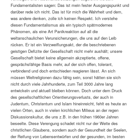
Fundamentalisten sagen: Das ist mein fester Ausgangspunkt und
darüber rede ich nicht. Das ist für mich die Wahrheit und dem,
was andere denken, zolle ich keinen Respekt. Ich verstehe
diesen Fundamentalismus als ein typisch spätmodernes
Phänomen, als eine Art Panikreaktion auf all die
weltanschaulichen Verunsicherungen, die uns auf den Leib
rücken. Er ist ein Verzweiflungsakt, der die beschriebenen
geistigen Defizite der Gesellschaft nicht mehr aushält; unsere
Gesellschaft bietet keine allgemein akzeptierte, offene,
gesprächsfähige Basis mehr, auf der sich offen, tolerant,
verbindend und doch entschieden reagieren lässt. An sich
müssen Weltreligionen dazu fähig sein, sonst hätten sie sich
nicht durch viele Jahrhunderte, zum Teil 3000 Jahre lang
entwickeln und aktuell bleiben können. Doch unter dem Druck
des gesellschaftlichen Orientierungsverlusts, der auch in
Judentum, Christentum und Islam hineinreicht, fehlt es heute an
vielen Orten, auch in vielen kirchlichen Milieus an der regen
Diskussionskultur, die uns z.B. in den frühen 1960er Jahren
beseelte. Diese Verengung schadet nicht nur der Weite des
christlichen Glaubens, sondern auch der Gesundheit der Seelen,
der Reifung von Lebensentwürfen und der gesunden, im besten