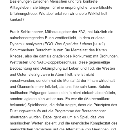
Beziehungen zwischen Menschen und fürs konkrete
Alltagsleben; sie bürgen für eine ursprüngliche, unverfälschte
Erfahrungstreue. Wie aber erfahren wir unsere Wirklichkeit
konkret?
Frank Schirrmacher, Mitherausgeber der FAZ, hat kürzlich ein
aufsehenerregendes Buch veröffentlicht, in dem er diese
Dynamik analysiert (
EGO. Das Spiel des Lebens
[2013]).
Schirrmachers Botschaft lautet: Die Mentalität des Kalten
Krieges, also die damals gnadenlose Konkurrenz mit Drohungen,
Wettrüsten und NATO-Doppelbeschluss, diese gegenseitige
Beobachtung und Bekämpfung auf Leben und Tod, die Westen
und Osten vierzig Jahre in Atem hielt, sie ist nicht
verschwunden, sondern hat die Mentalität der Finanzwirtschaft
und Ökonomie mehr infiziert, als uns lieb sein kann. Solche
teuflischen Prägungen lassen sich ja nicht einfach abschütteln,
sondern agieren sich weiter aus. Es war die (Mathematikern
bekannte) Spieltheorie, die dafür sorgte, dass die Prinzipien des
Rüstungswettlaufs auf die Programme der Börsenrechner
übertragen wurden. Dabei geht es um ein Spiel, das von
moralischen Werten absieht und die unendliche Komplexität des
menschlichen Verhaltens auf die Alternative von Gewinnen und