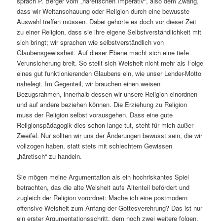
sprach P. Berger vom „häretischen Imperativ“, also dem Zwang,
dass wir Weltanschauung oder Religion durch eine bewusste
Auswahl treffen müssen. Dabei gehörte es doch vor dieser Zeit
zu einer Religion, dass sie ihre eigene Selbstverständlichkeit mit
sich bringt; wir sprachen wie selbstverständlich von
Glaubensgewissheit. Auf dieser Ebene macht sich eine tiefe
Verunsicherung breit. So stellt sich Weisheit nicht mehr als Folge
eines gut funktionierenden Glaubens ein, wie unser Lender-Motto
nahelegt. Im Gegenteil, wir brauchen einen weisen
Bezugsrahmen, innerhalb dessen wir unsere Religion einordnen
und auf andere beziehen können. Die Erziehung zu Religion
muss der Religion selbst vorausgehen. Dass eine gute
Religionspädagogik dies schon lange tut, steht für mich außer
Zweifel. Nur sollten wir uns der Änderungen bewusst sein, die wir
vollzogen haben, statt stets mit schlechtem Gewissen
„häretisch“ zu handeln.
Sie mögen meine Argumentation als ein hochriskantes Spiel
betrachten, das die alte Weisheit aufs Altenteil befördert und
zugleich der Religion vorordnet: Mache ich eine postmodern
offensive Weisheit zum Anfang der Gottesverehrung? Das ist nur
ein erster Argumentationsschritt, dem noch zwei weitere folgen.