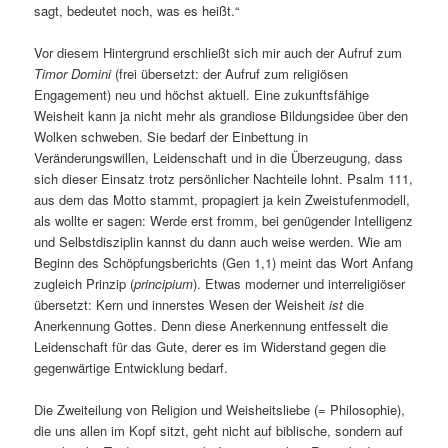
sagt, bedeutet noch, was es heißt.“
Vor diesem Hintergrund erschließt sich mir auch der Aufruf zum
Timor Domini
(frei übersetzt: der Aufruf zum religiösen
Engagement) neu und höchst aktuell. Eine zukunftsfähige
Weisheit kann ja nicht mehr als grandiose Bildungsidee über den
Wolken schweben. Sie bedarf der Einbettung in
Veränderungswillen, Leidenschaft und in die Überzeugung, dass
sich dieser Einsatz trotz persönlicher Nachteile lohnt. Psalm 111,
aus dem das Motto stammt, propagiert ja kein Zweistufenmodell,
als wollte er sagen: Werde erst fromm, bei genügender Intelligenz
und Selbstdisziplin kannst du dann auch weise werden. Wie am
Beginn des Schöpfungsberichts (Gen 1,1) meint das Wort Anfang
zugleich Prinzip (
principium
). Etwas moderner und interreligiöser
übersetzt: Kern und innerstes Wesen der Weisheit
ist
die
Anerkennung Gottes. Denn diese Anerkennung entfesselt die
Leidenschaft für das Gute, derer es im Widerstand gegen die
gegenwärtige Entwicklung bedarf.
Die Zweiteilung von Religion und Weisheitsliebe (= Philosophie),
die uns allen im Kopf sitzt, geht nicht auf biblische, sondern auf