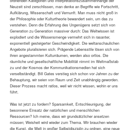
ordnenden Kategorien und Interpretationszusammenhänge der
Neuzeit sind zerschlissen, man denke an Begriffe wie Fortschritt,
Aufklärung, Wissenschaft und Vernunft. Man muss nicht groß in
der Philosophie oder Kulturtheorie bewandert sein, um das zu
verstehen. Denn die Erfahrung des Ungenügens setzt sich von
Generation zu Generation massiver durch: Das Weltwissen ist
explodiert und die Wissensmenge vermehrt sich in rasanter,
exponentiell gesteigerter Geschwindigkeit. Die weltanschaulichen
Angebote pluralisieren sich. Prägende Lebensstile lösen sich von
ihren angestammten Kulturräumen, werden also ortlos. Die
räumliche und gesellschaftliche Mobilität nimmt im Weltmaßstab
zu und der Kosmos der Kommunikationsmedien hat sich
verselbständigt. Bill Gates verstieg sich schon vor Jahren zu der
Behauptung, wir seien von Raum und Zeit unabhängig geworden.
Dieser Prozess macht ratlos, weil wir nicht wissen, wohin er uns
führt.
Was ist jetzt zu fordern? Sparsamkeit, Entschleunigung, der
besonnene Einsatz der natürlichen und menschlichen
Ressourcen? Ich meine, dass wir grundsätzlicher ansetzen
müssen; Weisheit wird wieder zum Thema. Wir brauchen wieder
die Kunst, die Welt in großer Selbstdisziplin zu ordnen, eine neue