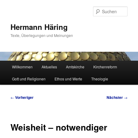
Zum
primären
Such
Inhalt
springen
Hermann Häring
Texte, Überlegungen und Meinungen
Hauptmenü
Willkommen
Aktuelles
Amtskirche
Kirchenreform
Gott und Religionen
Ethos und Werte
Theologie
Beitragsnavigation
←
Vorheriger
Nächster
→
Weisheit – notwendiger