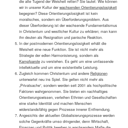
die alte Tugend der Weisheit retten? Sie lautet: Wie können
wir in unserer Kultur der
wachsenden Orientierungslosigkeit
begegnen? Diese Orientierungslosigkeit ist kein
moralisches, sondern ein Überforderungsproblem. Aus
dieser Überforderung ist der wachsende Fundamentalismus
in Christentum und westlicher Kultur zu erklären; man kann
ihn deuten als Resignation und panische Reaktion.
In der postmodernen Orientierungslosigkeit erhält die
Weisheit eine neue Funktion. Sie ist nicht mehr als
Strategie der edlen Harmonisierung, sondern als
Kampfparole
zu verstehen. Es geht um eine umfassende
intellektuelle und um eine existentielle Leistung.
Zugleich kommen Christentum und andere
Religionen
unterwartet neu ins Spiel. Sie gelten nicht mehr als
„Privatsache“, sondern werden seit 2001 als hochpolitische
Faktoren wahrgenommen. Sie bieten ein nachhaltiges
Orientierungswissen, verleihen Ethnien und Gesellschaften
eine starke Identität und machen Menschen
widerstandsfähig gegen Prozesse innerer Entfremdung.
Angesichts der aktuellen Globalisierungsprozesse werden
solche Gegenkräfte umso dringender, denn Wirtschaft,
Finanzen und Politik beerben in wachsendem Maße die