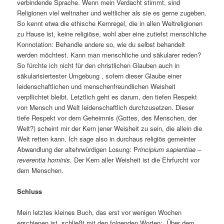
verbindende Sprache. Wenn mein Verdacht stimmt, sind
Religionen viel weltnaher und weltlicher als sie es gerne zugeben.
So kennt etwa die ethische Kernregel, die in allen Weltreligionen
zu Hause ist, keine religiöse, wohl aber eine zutiefst menschliche
Konnotation: Behandle andere so, wie du selbst behandelt
werden möchtest. Kann man menschliche und säkularer reden?
So fürchte ich nicht für den christlichen Glauben auch in
säkularisiertester Umgebung , sofern dieser Glaube einer
leidenschaftlichen und menschenfreundlichen Weisheit
verpflichtet bleibt. Letztlich geht es darum, den tiefen Respekt
von Mensch und Welt leidenschaftlich durchzusetzen. Dieser
tiefe Respekt vor dem Geheimnis (Gottes, des Menschen, der
Welt?) scheint mir der Kern jener Weisheit zu sein, die allein die
Welt retten kann. Ich sage also in durchaus religiös gemeinter
Abwandlung der altehrwürdigen Losung: P
rincipium sapientiae –
reverentia hominis.
Der Kern aller Weisheit ist die Ehrfurcht vor
dem Menschen.
Schluss
Mein letztes kleines Buch, das erst vor wenigen Wochen
erschienen ist, schließt mit den folgenden Worten: „Über dem