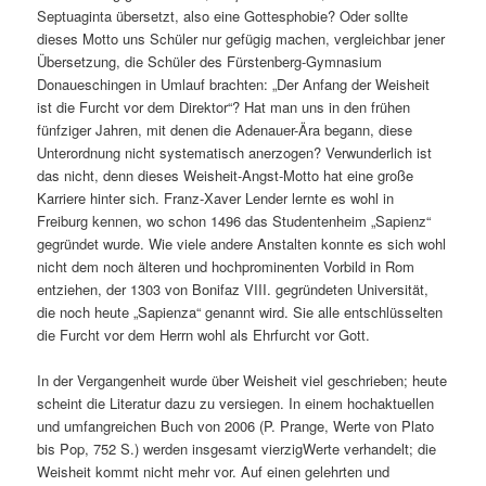
Septuaginta übersetzt, also eine Gottesphobie? Oder sollte
dieses Motto uns Schüler nur gefügig machen, vergleichbar jener
Übersetzung, die Schüler des Fürstenberg-Gymnasium
Donaueschingen in Umlauf brachten: „Der Anfang der Weisheit
ist die Furcht vor dem Direktor“? Hat man uns in den frühen
fünfziger Jahren, mit denen die Adenauer-Ära begann, diese
Unterordnung nicht systematisch anerzogen? Verwunderlich ist
das nicht, denn dieses Weisheit-Angst-Motto hat eine große
Karriere hinter sich. Franz-Xaver Lender lernte es wohl in
Freiburg kennen, wo schon 1496 das Studentenheim „Sapienz“
gegründet wurde. Wie viele andere Anstalten konnte es sich wohl
nicht dem noch älteren und hochprominenten Vorbild in Rom
entziehen, der 1303 von Bonifaz VIII. gegründeten Universität,
die noch heute „Sapienza“ genannt wird. Sie alle entschlüsselten
die Furcht vor dem Herrn wohl als Ehrfurcht vor Gott.
In der Vergangenheit wurde über Weisheit viel geschrieben; heute
scheint die Literatur dazu zu versiegen. In einem hochaktuellen
und umfangreichen Buch von 2006 (P. Prange, Werte von Plato
bis Pop, 752 S.) werden insgesamt vierzigWerte verhandelt; die
Weisheit kommt nicht mehr vor. Auf einen gelehrten und