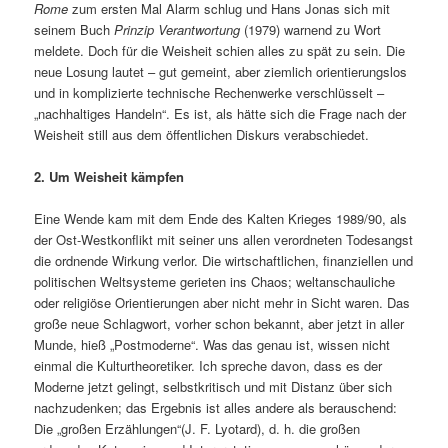
Rome
zum ersten Mal Alarm schlug und Hans Jonas sich mit
seinem Buch
Prinzip Verantwortung
(1979) warnend zu Wort
meldete. Doch für die Weisheit schien alles zu spät zu sein. Die
neue Losung lautet – gut gemeint, aber ziemlich orientierungslos
und in komplizierte technische Rechenwerke verschlüsselt –
„nachhaltiges Handeln“. Es ist, als hätte sich die Frage nach der
Weisheit still aus dem öffentlichen Diskurs verabschiedet.
2. Um Weisheit kämpfen
Eine Wende kam mit dem Ende des Kalten Krieges 1989/90, als
der Ost-Westkonflikt mit seiner uns allen verordneten Todesangst
die ordnende Wirkung verlor. Die wirtschaftlichen, finanziellen und
politischen Weltsysteme gerieten ins Chaos; weltanschauliche
oder religiöse Orientierungen aber nicht mehr in Sicht waren. Das
große neue Schlagwort, vorher schon bekannt, aber jetzt in aller
Munde, hieß „Postmoderne“. Was das genau ist, wissen nicht
einmal die Kulturtheoretiker. Ich spreche davon, dass es der
Moderne jetzt gelingt, selbstkritisch und mit Distanz über sich
nachzudenken; das Ergebnis ist alles andere als berauschend:
Die „großen Erzählungen“(J. F. Lyotard), d. h. die großen