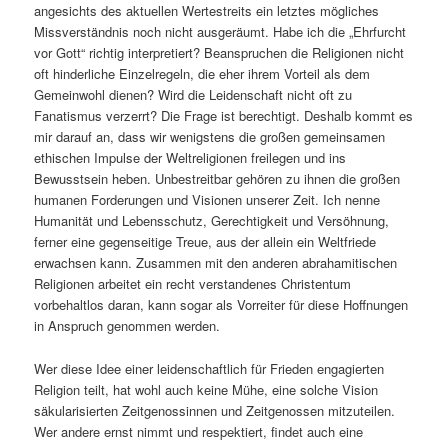
angesichts des aktuellen Wertestreits ein letztes mögliches
Missverständnis noch nicht ausgeräumt. Habe ich die „Ehrfurcht
vor Gott“ richtig interpretiert? Beanspruchen die Religionen nicht
oft hinderliche Einzelregeln, die eher ihrem Vorteil als dem
Gemeinwohl dienen? Wird die Leidenschaft nicht oft zu
Fanatismus verzerrt? Die Frage ist berechtigt. Deshalb kommt es
mir darauf an, dass wir wenigstens die großen gemeinsamen
ethischen Impulse der Weltreligionen freilegen und ins
Bewusstsein heben. Unbestreitbar gehören zu ihnen die großen
humanen Forderungen und Visionen unserer Zeit. Ich nenne
Humanität und Lebensschutz, Gerechtigkeit und Versöhnung,
ferner eine gegenseitige Treue, aus der allein ein Weltfriede
erwachsen kann. Zusammen mit den anderen abrahamitischen
Religionen arbeitet ein recht verstandenes Christentum
vorbehaltlos daran, kann sogar als Vorreiter für diese Hoffnungen
in Anspruch genommen werden.
Wer diese Idee einer leidenschaftlich für Frieden engagierten
Religion teilt, hat wohl auch keine Mühe, eine solche Vision
säkularisierten Zeitgenossinnen und Zeitgenossen mitzuteilen.
Wer andere ernst nimmt und respektiert, findet auch eine