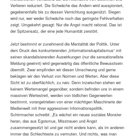
Verlieren reduziert. Die Schwäche das Andern wird ausspioniert,
gegebenenfalls bis zu dessen Vernichtung ausgenützt. Siegen
wird nur, wer weder Schwäche noch das geringste Fehlverhalten
zeigt. Umgekehrt gesagt: Nur die Angst macht rational. Das ist
der Spitzensatz, der eine jede Humanität zerstört.
Jetzt bestimmt er zunehmend die Mentalität der Politik. Unter
dem Druck des konkurrierenden „Informationskapitalismus“ mit
seinen skandalisierenden Auswirkungen (nur die sensationellste
Meldung gewinnt) wird gegenwärtig das öffentliche Bewusstsein
überrollt. Zwar empfinden wir diesen Umschwung und gerne
beklagen wir den Verlust von Normen und Werten. Aber diese
Sicht ist zu oberflächlich, zu naiv. Denn inzwischen stehen wir
keinem Wertemangel gegenüber, sondern befinden uns in einem
massiven Wertestreit, werden von tödlichen Gegenwerten
bestimmt, vorangetrieben von einer mächtigen Maschinerie der
Medienwelt mit ihrer aggressiven Informationspolitik.
Schirrmacher schreibt: „Es wächst ein neues soziales Monster
heran, das aus Egoismus, Misstrauen und Angst
zusammengesetzt ist und gar nicht anders kann, als im anderen
immer das Schlechteste zu vermuten. Und nichts, was man