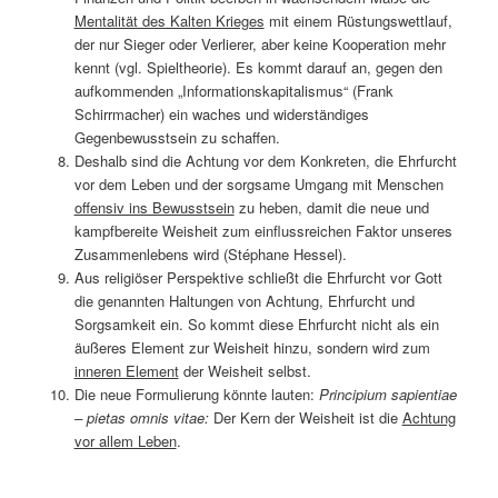
Mentalität des Kalten Krieges
mit einem Rüstungswettlauf,
der nur Sieger oder Verlierer, aber keine Kooperation mehr
kennt (vgl. Spieltheorie). Es kommt darauf an, gegen den
aufkommenden „Informationskapitalismus“ (Frank
Schirrmacher) ein waches und widerständiges
Gegenbewusstsein zu schaffen.
Deshalb sind die Achtung vor dem Konkreten, die Ehrfurcht
vor dem Leben und der sorgsame Umgang mit Menschen
offensiv ins Bewusstsein
zu heben, damit die neue und
kampfbereite Weisheit zum einflussreichen Faktor unseres
Zusammenlebens wird (Stéphane Hessel).
Aus religiöser Perspektive schließt die Ehrfurcht vor Gott
die genannten Haltungen von Achtung, Ehrfurcht und
Sorgsamkeit ein. So kommt diese Ehrfurcht nicht als ein
äußeres Element zur Weisheit hinzu, sondern wird zum
inneren Element
der Weisheit selbst.
Die neue Formulierung könnte lauten:
Principium sapientiae
– pietas omnis vitae:
Der Kern der Weisheit ist die
Achtung
vor allem Leben
.