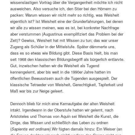
wissenslastigen Vortrag über die Vergangenheit möchte ich nicht
ausweichen. Also versuche ich, den Stier bei den Hörnern zu
packen: Warum wissen wir nicht mehr so richtig, was Weisheit
eigentlich ist? Ist Weisheit eine der Grunderfahrungen, bei denen
wir alle zu wissen meinen, was es ist, bei konkreter Nachfrage
aber verstummen (Augustinus exemplifiziert das Problem bei der
Zeit)? Gewiss, Weisheit hat mit Wissen zu tun; das war unser
Zugang als Schüler in der Mittelstufe. Später dämmerte uns,
dass es so etwas wie Bildung gibt. Diese Basis hielt, bis man
seit 1968 den klassischen Bildungsbegriff als bürgerlich entlarvte.
Gut, inzwischen hatten wir die Weisheit als Tugend
kennengelernt, aber bis weit in die 1990er Jahre hatten im
öffentlichen Bewusstsein auch die Tugenden ausgespielt. Der
klassische Tetraeder von Weisheit, Gerechtigkeit, Tapferkeit und
Maß war bis zur Neige geleert.
Dennoch blieb für mich eine Kernaufgabe der alten Weisheit
intakt. Irgendwann in der Oberstufe hatten wir gelernt, nach
Aristoteles und Thomas von Aquin sei Weisheit die Kunst, die
Dinge, das Wissen und schließlich das Leben zu ordnen
(
Sapientis est ordinare).
Wir fügten damals hinzu: Ein Weiser (an