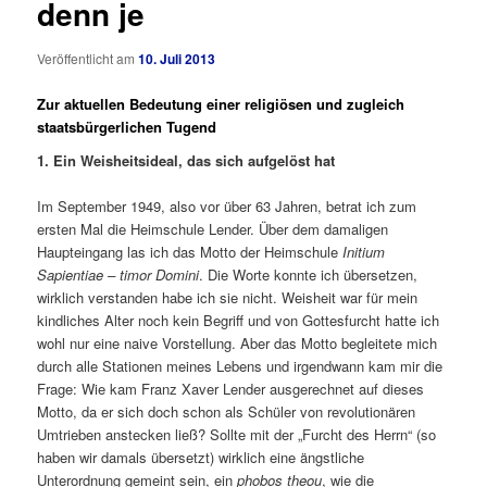
denn je
Veröffentlicht am
10. Juli 2013
Zur aktuellen Bedeutung einer religiösen und zugleich
staatsbürgerlichen Tugend
1. Ein Weisheitsideal, das sich aufgelöst hat
Im September 1949, also vor über 63 Jahren, betrat ich zum
ersten Mal die Heimschule Lender. Über dem damaligen
Haupteingang las ich das Motto der Heimschule
Initium
Sapientiae – timor Domini
. Die Worte konnte ich übersetzen,
wirklich verstanden habe ich sie nicht.
Weisheit war für mein
kindliches Alter noch kein Begriff und von Gottesfurcht hatte ich
wohl nur eine naive Vorstellung. Aber das Motto begleitete mich
durch alle Stationen meines Lebens und irgendwann kam mir die
Frage: Wie kam Franz Xaver Lender ausgerechnet auf dieses
Motto, da er sich doch schon als Schüler von revolutionären
Umtrieben anstecken ließ? Sollte mit der „Furcht des Herrn“ (so
haben wir damals übersetzt) wirklich eine ängstliche
Unterordnung gemeint sein, ein
phobos theou
, wie die