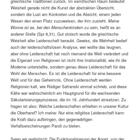
griechische Traditionen zurück. Im semitischen Raum bedeutet
Weisheit gerade nicht die Kunst der abstrakten Übersicht,
sondern die Lust am Konkreten und die Absicht, einem jeden
Wesen den einen Platz zuzuweisen, der ihm zusteht.
Meine
Wonne ist es, bei den Menschenkindern zu sein
, heißt es an
anderer Stelle (Spr 8,31). Gut stoisch wurde die griechische
Weisheit aller Leidenschaft beraubt. Gewiss, die Wahrheit bedarf
auch der leidenschaftslosen Analyse, wer wollte das leugnen,
aber ohne Leidenschaft hat noch niemand die Welt verändert und
die Eigenart von Religionen ist nicht ihre Irrationalität, wie ihr die
Moderne unterstellte, sondern genau diese Leidenschaft für das
Wohl der Menschen. Es ist die Leidenschaft für eine bessere
Welt und für das Geheimnis. Ohne Leidenschaft werden
Religionen kalt, wie Rüdiger Safranski einmal schrieb, und diese
Kälte war wahrscheinlich ein Hauptgrund für die wachsenden
Säkularisierungsprozesse, die im 19. Jahrhundert einsetzen. Zu
fragen ist also: Welche Leidenschaften erhielten in unserer Kultur
die Oberhand? Ich meine: Nur eine religiöse Leidenschaft kann
die Kraft dazu aufbringen, den gegenwärtigen
Verfallserscheinungen Paroli zu bieten.
Seien wir realistisch: Die Funktionalisierung der Angst, von der