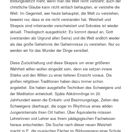
Bildungsdefizit mehr, wenn man die Welt nicht versteht; auch der
christliche Glaube kann nicht einfach behaupten, er verstehe die
Welt. Im Gegenteil, wer heute behauptet, die Welt zu verstehen,
beweist nur, dass er sie nicht verstanden hat. Weisheit und
Skepsis sind miteinander verschwistert und Sokrates ist wieder
aktuell. Theologisch ausgedrückt: Es kommt darauf an, Gott
(verstanden als Urgrund allen Seins) und die Welt endlich wieder
als das große Geheimnis der Geheimnisse zu verstehen. Nur so
werden wir für das Wunder der Dinge sensibel.
Diese Zurückhaltung und diese Skepsis um einer größeren
Wahrheit willen wollen eingeübt sein, denn sie setzen innere
Stärke und den Willen zu einer tieferen Einsicht voraus. Die
großen religiösen Traditionen haben dazu immer schon
angeleitet. Sie haben ausgefeilte Techniken des Schweigens und
der Meditation entwickelt. Späte Abkömmlinge im 20.
Jahrhundert waren die Einkehr- und Besinnungstage, Zeiten des
Schweigens überhaupt, die sogar im Rhythmus eines wilden
Jungeninternats ihren Ort hatten. Über Äquivalente müssen
Lehrerinnen und Lehrer aus ihrem pädagogischen Fachwissen
heraus entscheiden. Die Suche nach dieser neuen Weisheit
macht m.E. die musischen Fächer im Bildungsgang einer Schule