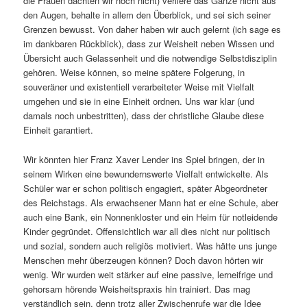
die Frauen dachten wir noch nicht) verliere das Ganze nicht aus
den Augen, behalte in allem den Überblick, und sei sich seiner
Grenzen bewusst. Von daher haben wir auch gelernt (ich sage es
im dankbaren Rückblick), dass zur Weisheit neben Wissen und
Übersicht auch Gelassenheit und die notwendige Selbstdisziplin
gehören. Weise können, so meine spätere Folgerung, in
souveräner und existentiell verarbeiteter Weise mit Vielfalt
umgehen und sie in eine Einheit ordnen. Uns war klar (und
damals noch unbestritten), dass der christliche Glaube diese
Einheit garantiert.
Wir könnten hier Franz Xaver Lender ins Spiel bringen, der in
seinem Wirken eine bewundernswerte Vielfalt entwickelte. Als
Schüler war er schon politisch engagiert, später Abgeordneter
des Reichstags. Als erwachsener Mann hat er eine Schule, aber
auch eine Bank, ein Nonnenkloster und ein Heim für notleidende
Kinder gegründet. Offensichtlich war all dies nicht nur politisch
und sozial, sondern auch religiös motiviert. Was hätte uns junge
Menschen mehr überzeugen können? Doch davon hörten wir
wenig. Wir wurden weit stärker auf eine passive, lerneifrige und
gehorsam hörende Weisheitspraxis hin trainiert. Das mag
verständlich sein, denn trotz aller Zwischenrufe war die Idee