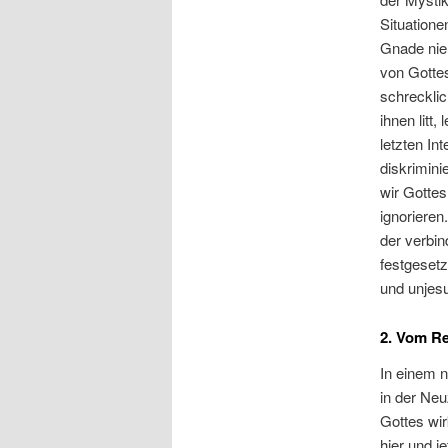
Situatione
Gnade nie 
von Gottes
schrecklic
ihnen litt
letzten In
diskrimini
wir Gotte
ignorieren
der verbin
festgesetz
und unjesu
2. Vom Rea
In einem n
in der Neu
Gottes wi
hier und j