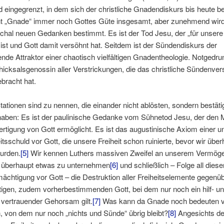
ld eingegrenzt, in dem sich der christliche Gnadendiskurs bis heute b
t „Gnade“ immer noch Gottes Güte insgesamt, aber zunehmend wird
chal neuen Gedanken bestimmt. Es ist der Tod Jesu, der „für unser
ist und Gott damit versöhnt hat. Seitdem ist der Sündendiskurs der
nde Attraktor einer chaotisch vielfältigen Gnadentheologie. Notgedru
hicksalsgenossin aller Verstrickungen, die das christliche Sündenver
ebracht hat.
ationen sind zu nennen, die einander nicht ablösten, sondern bestäti
 haben: Es ist der paulinische Gedanke vom Sühnetod Jesu, der den
ertigung von Gott ermöglicht. Es ist das augustinische Axiom einer u
sschuld vor Gott, die unsere Freiheit schon ruinierte, bevor wir über
urden.
[5]
Wir kennen Luthers massiven Zweifel an unserem Vermöge
l überhaupt etwas zu unternehmen
[6]
und schließlich – Folge all diese
ächtigung vor Gott – die Destruktion aller Freiheitselemente gegenü
igen, zudem vorherbestimmenden Gott, bei dem nur noch ein hilf- u
 vertrauender Gehorsam gilt.
[7]
Was kann da Gnade noch bedeuten v
 von dem nur noch „nichts und Sünde“ übrig bleibt?
[8]
Angesichts d