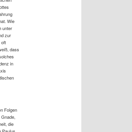
ottes
fahrung
hat. Wie
h unter
nd zur
 oft
eiß, dass
 solches
denz in
axis
dischen
en Folgen
e Gnade,
it, die
on Paulus