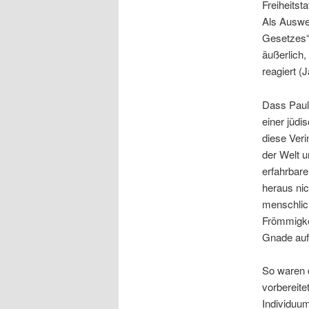
Freiheitst
Als Ausweg
Gesetzes“ 
äußerlich,
reagiert (J
Dass Paul
einer jüdi
diese Veri
der Welt u
erfahrbar
heraus ni
menschlic
Frömmigkei
Gnade auf
So waren 
vorbereite
Individuu