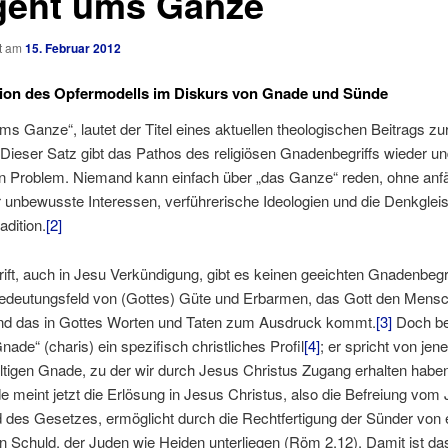
geht ums Ganze
ht am
15. Februar 2012
sion des Opfermodells im Diskurs von Gnade und Sünde
ms Ganze“, lautet der Titel eines aktuellen theologischen Beitrags zu
Dieser Satz gibt das Pathos des religiösen Gnadenbegriffs wieder u
in Problem. Niemand kann einfach über „das Ganze“ reden, ohne anfäl
 unbewusste Interessen, verführerische Ideologien und die Denkglei
adition.
[2]
rift, auch in Jesu Verkündigung, gibt es keinen geeichten Gnadenbegri
Bedeutungsfeld von (Gottes) Güte und Erbarmen, das Gott den Mens
nd das in Gottes Worten und Taten zum Ausdruck kommt.
[3]
Doch be
nade“ (charis) ein spezifisch christliches Profil
[4]
; er spricht von jen
ltigen Gnade, zu der wir durch Jesus Christus Zugang erhalten hab
e meint jetzt die Erlösung in Jesus Christus, also die Befreiung vom
des Gesetzes, ermöglicht durch die Rechtfertigung der Sünder von 
n Schuld, der Juden wie Heiden unterliegen (Röm 2,12). Damit ist da