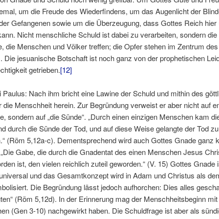
lemal, um die Freude des Wiederfindens, um das Augenlicht der Blind
 der Gefangenen sowie um die Überzeugung, dass Gottes Reich hier u
ann. Nicht menschliche Schuld ist dabei zu verarbeiten, sondern die
, die Menschen und Völker treffen; die Opfer stehen im Zentrum des
. Die jesuanische Botschaft ist noch ganz von der prophetischen Lei
htigkeit getrieben.
[12]
 Paulus: Nach ihm bricht eine Lawine der Schuld und mithin des gött
 die Menschheit herein. Zur Begründung verweist er aber nicht auf e
e, sondern auf „die Sünde“. „Durch einen einzigen Menschen kam di
nd durch die Sünde der Tod, und auf diese Weise gelangte der Tod zu 
“ (Röm 5,12a-c). Dementsprechend wird auch Gottes Gnade ganz ko
: „Die Gabe, die durch die Gnadentat des einen Menschen Jesus Chri
rden ist, den vielen reichlich zuteil geworden.“ (V. 15) Gottes Gnade 
o universal und das Gesamtkonzept wird in Adam und Christus als d
lisiert. Die Begründung lässt jedoch aufhorchen: Dies alles gescha
gten“ (Röm 5,12d). In der Erinnerung mag der Menschheitsbeginn mit
en (Gen 3-10) nachgewirkt haben. Die Schuldfrage ist aber als sünd