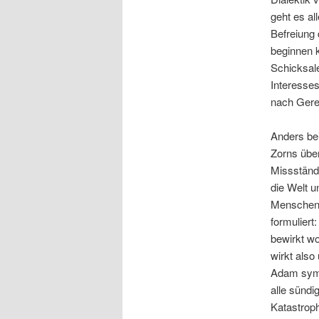
geht es al
Befreiung
beginnen k
Schicksale
Interesses
nach Gerec
Anders bei
Zorns über
Missständ
die Welt u
Menschen.
formuliert
bewirkt wo
wirkt als
Adam symbo
alle sündi
Katastroph