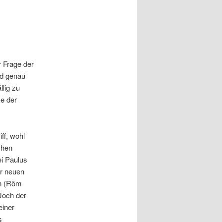
r Frage der
nd genau
lig zu
se der
ff, wohl
chen
i Paulus
er neuen
en (Röm
 Joch der
einer
s