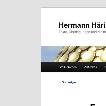
Zum
primären
Inhalt
Hermann Här
springen
Texte, Überlegungen und Mei
Hauptmenü
Willkommen
Aktuelles
A
Beitragsnavigation
←
Vorheriger