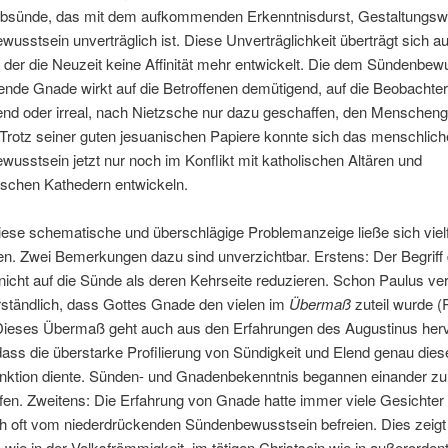
rbsünde, das mit dem aufkommenden Erkenntnisdurst, Gestaltungswi
ewusstsein unverträglich ist. Diese Unverträglichkeit überträgt sich au
der die Neuzeit keine Affinität mehr entwickelt. Die dem Sündenbew
nde Gnade wirkt auf die Betroffenen demütigend, auf die Beobachter
nd oder irreal, nach Nietzsche nur dazu geschaffen, den Menschenge
 Trotz seiner guten jesuanischen Papiere konnte sich das menschlich
ewusstsein jetzt nur noch im Konflikt mit katholischen Altären und
ischen Kathedern entwickeln.
iese schematische und überschlägige Problemanzeige ließe sich viel
en. Zwei Bemerkungen dazu sind unverzichtbar. Erstens: Der Begriff
 nicht auf die Sünde als deren Kehrseite reduzieren. Schon Paulus ve
ständlich, dass Gottes Gnade den vielen im
Übermaß
zuteil wurde 
 Dieses Übermaß geht auch aus den Erfahrungen des Augustinus herv
ass die überstarke Profilierung von Sündigkeit und Elend genau dies
unktion diente. Sünden- und Gnadenbekenntnis begannen einander zu
fen. Zweitens: Die Erfahrung von Gnade hatte immer viele Gesichter
h oft vom niederdrückenden Sündenbewusstsein befreien. Dies zeigt 
 wie in der Volksfrömmigkeit, im tätigen Christsein wie in außerorden