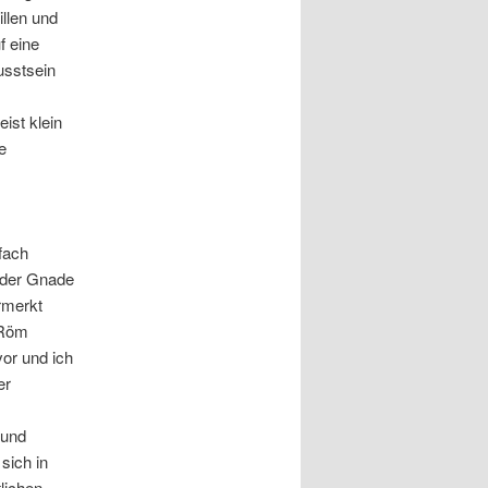
llen und
f eine
usstsein
ist klein
e
fach
 der Gnade
rmerkt
(Röm
or und ich
er
 und
sich in
tlichen