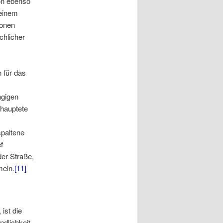
on ebenso
 einem
ionen
chlicher
 für das
ngigen
ehauptete
spaltene
f
der Straße,
meln.
[11]
ist die
dlichkeit