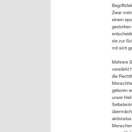
Begriffsfe
Zwar mein
einem epo
gestorben 
entscheide
sie zur Sc
mit sich g
Mehrere St
verstärkt
die Rechtf
Menschheit
geboren w
unser Hei
Selbstentm
übermächt
aktionslos
Menschen,