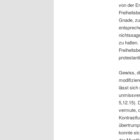
von der E
Freiheitsb
Gnade, zu 
entspreche
nichtssage
zu halten.
Freiheitsb
protestant
Gewiss, d
modifizier
lässt sich
unmissver
5,12.15).
vermute, d
Kontrastf
übertrump
konnte sic
der Mystik