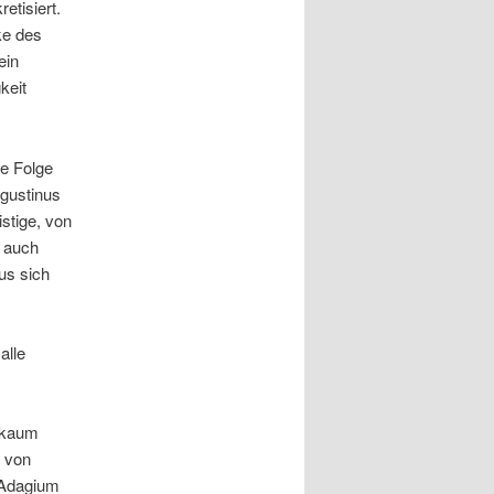
etisiert.
ke des
ein
keit
e Folge
ugustinus
istige, von
n auch
us sich
alle
 kaum
g von
 Adagium