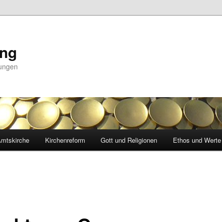
ing
nungen
mtskirche
Kirchenreform
Gott und Religionen
Ethos und Werte