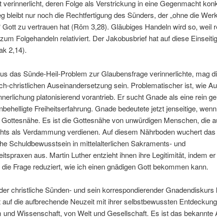
at verinnerlicht, deren Folge als Verstrickung in eine Gegenmacht konkr
 bleibt nur noch die Rechtfertigung des Sünders, der „ohne die Wer
Gott zu vertrauen hat (Röm 3,28). Gläubiges Handeln wird so, weil r
 zum Folgehandeln relativiert. Der Jakobusbrief hat auf diese Einseitig
ak 2,14).
us das Sünde-Heil-Problem zur Glaubensfrage verinnerlichte, mag di
sch-christlichen Auseinandersetzung sein. Problematischer ist, wie A
nnerlichung platonisierend vorantrieb. Er sucht Gnade als eine rein ge
nbehelligte Freiheitserfahrung. Gnade bedeutete jetzt jenseitige, wen
e Gottesnähe. Es ist die Gottesnähe von unwürdigen Menschen, die a
chts als Verdammung verdienen. Auf diesem Nährboden wuchert das
he Schuldbewusstsein in mittelalterlichen Sakraments- und
tspraxen aus. Martin Luther entzieht ihnen ihre Legitimität, indem er 
 die Frage reduziert, wie ich einen gnädigen Gott bekommen kann.
der christliche Sünden- und sein korrespondierender Gnadendiskurs
t auf die aufbrechende Neuzeit mit ihrer selbstbewussten Entdeckun
m und Wissenschaft, von Welt und Gesellschaft. Es ist das bekannte