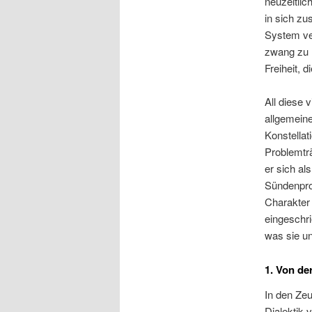
neuzeitlic
in sich z
System ve
zwang zu 
Freiheit, 
All diese 
allgemeine
Konstellat
Problemträ
er sich al
Sündenpro
Charakter 
eingeschri
was sie un
1. Von de
In den Zeu
Dialektik 