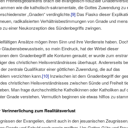
hen Freiheitsgedankens brach die evangelisch-fiduziale Gnadenversi
usammen wie die katholisch-sakramentale, die Gottes Zuwendung zu
rschiedenster „Gnaden“ verdinglichte.
[9]
Das Fiasko dieser Explikat
neuen, radikalisierten Verhältnisbestimmungen von Gnade und mens
die zu einer Neukonzeption des Sündenbegriffs zwingen.
vielfältigen Ansätze mögen ihren Sinn und ihre Verdienste haben. Doch
 Glaubensbewusstsein, so mein Eindruck, hat der Wirbel dieser
ionen dem Gnadenbegriff alle Konturen geraubt; er wurde zum erstra
ger des christlichen Heilsverständnisses überhaupt. Andererseits b
s der zentrale Qualifikator einer göttlichen Zuwendung, die auf das
blem verzichten kann.
[10]
Inzwischen ist dem Gnadenbegriff der ge
des christlichen Heilsverständnisses zwischen Sünde und Freiheit tie
eben. Man frage durchschnittliche Katholikinnen oder Katholiken auf 
ter Gnade verstehen. Vermutlich beginnen sie etwas hilflos zu stam
r Verinnerlichung zum Realitätsverlust
gnissen der Evangelien, damit auch in den jesuanischen Zeugnissen, 
von Gnade und Schuld noch wenig greifbar. Um Gottes Güte und Freun