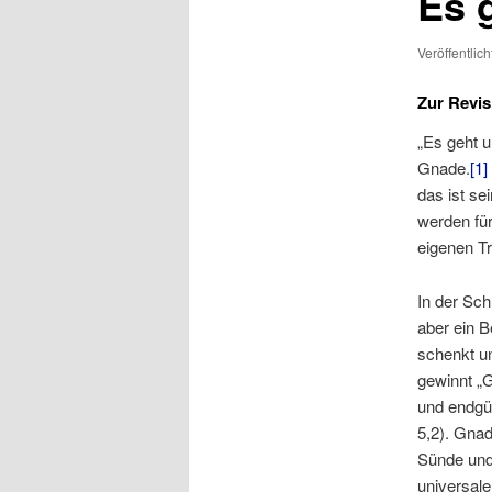
Es 
Veröffentlic
Zur Revi
„Es geht u
Gnade.
[1]
das ist se
werden für
eigenen Tr
In der Sch
aber ein 
schenkt u
gewinnt „G
und endgü
5,2). Gnad
Sünde und 
universale