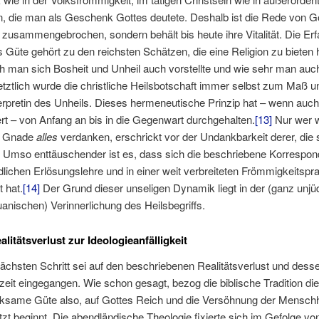
n, die man als Geschenk Gottes deutete. Deshalb ist die Rede von G
zusammengebrochen, sondern behält bis heute ihre Vitalität. Die Er
 Güte gehört zu den reichsten Schätzen, die eine Religion zu bieten 
h man sich Bosheit und Unheil auch vorstellte und wie sehr man auc
, letztlich wurde die christliche Heilsbotschaft immer selbst zum Maß u
terpretin des Unheils. Dieses hermeneutische Prinzip hat – wenn auch
ert – von Anfang an bis in die Gegenwart durchgehalten.
[13]
Nur wer w
s Gnade
alles
verdanken, erschrickt vor der Undankbarkeit derer, die
. Umso enttäuschender ist es, dass sich die beschriebene Korrespon
dlichen Erlösungslehre und in einer weit verbreiteten Frömmigkeitspr
t hat.
[14]
Der Grund dieser unseligen Dynamik liegt in der (ganz unjü
anischen) Verinnerlichung des Heilsbegriffs.
litätsverlust zur Ideologieanfälligkeit
ächsten Schritt sei auf den beschriebenen Realitätsverlust und dess
zeit eingegangen. Wie schon gesagt, bezog die biblische Tradition di
rksame Güte also, auf Gottes Reich und die Versöhnung der Menschhe
etzt beginnt. Die abendländische Theologie fixierte sich im Gefolge v