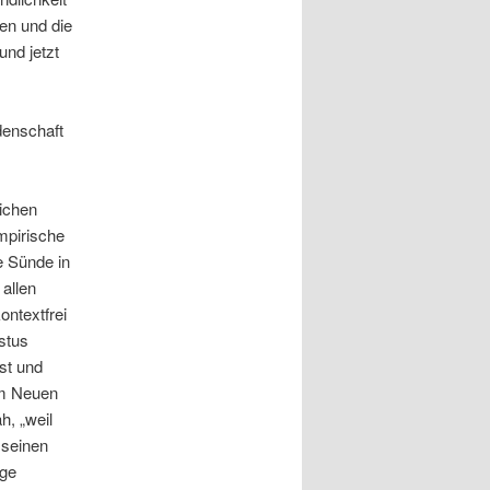
en und die
nd jetzt
denschaft
lichen
mpirische
e Sünde in
allen
ntextfrei
stus
ist und
em Neuen
h, „weil
 seinen
ige