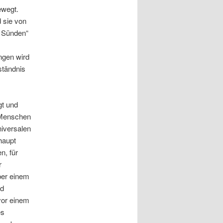
ewegt.
 sie von
e Sünden“
ngen wird
ständnis
gt und
 Menschen
niversalen
haupt
n, für
r
ber einem
nd
or einem
es