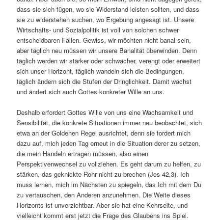
dass sie sich fügen, wo sie Widerstand leisten sollten, und dass
sie zu widerstehen suchen, wo Ergebung angesagt ist. Unsere
Wirtschafts- und Sozialpolitik ist voll von solchen schwer
entscheidbaren Fällen. Gewiss, wir möchten nicht banal sein,
aber täglich neu müssen wir unsere Banalität überwinden. Denn
täglich werden wir stärker oder schwächer, verengt oder erweitert
sich unser Horizont, täglich wandeln sich die Bedingungen,
täglich ändern sich die Stufen der Dringlichkeit. Damit wächst
und ändert sich auch Gottes konkreter Wille an uns.
Deshalb erfordert Gottes Wille von uns eine Wachsamkeit und
Sensibilität, die konkrete Situationen immer neu beobachtet, sich
etwa an der Goldenen Regel ausrichtet, denn sie fordert mich
dazu auf, mich jeden Tag erneut in die Situation derer zu setzen,
die mein Handeln ertragen müssen, also einen
Perspektivenwechsel zu vollziehen. Es geht darum zu helfen, zu
stärken, das geknickte Rohr nicht zu brechen (Jes 42,3). Ich
muss lernen, mich im Nächsten zu spiegeln, das Ich mit dem Du
zu vertauschen, den Anderen anzunehmen. Die Weite dieses
Horizonts ist unverzichtbar. Aber sie hat eine Kehrseite, und
vielleicht kommt erst jetzt die Frage des Glaubens ins Spiel.