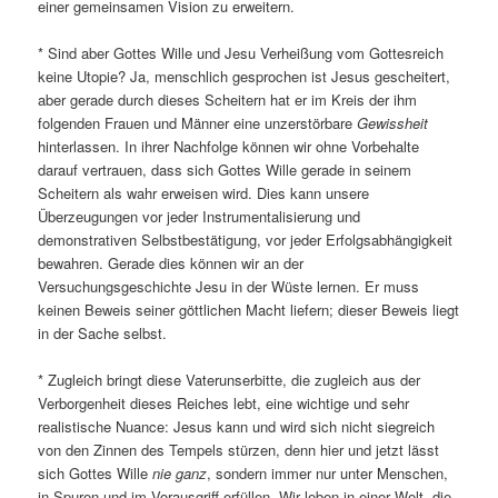
einer gemeinsamen Vision zu erweitern.
* Sind aber Gottes Wille und Jesu Verheißung vom Gottesreich
keine Utopie? Ja, menschlich gesprochen ist Jesus gescheitert,
aber gerade durch dieses Scheitern hat er im Kreis der ihm
folgenden Frauen und Männer eine unzerstörbare
Gewissheit
hinterlassen. In ihrer Nachfolge können wir ohne Vorbehalte
darauf vertrauen, dass sich Gottes Wille gerade in seinem
Scheitern als wahr erweisen wird. Dies kann unsere
Überzeugungen vor jeder Instrumentalisierung und
demonstrativen Selbstbestätigung, vor jeder Erfolgsabhängigkeit
bewahren. Gerade dies können wir an der
Versuchungsgeschichte Jesu in der Wüste lernen. Er muss
keinen Beweis seiner göttlichen Macht liefern; dieser Beweis liegt
in der Sache selbst.
* Zugleich bringt diese Vaterunserbitte, die zugleich aus der
Verborgenheit dieses Reiches lebt, eine wichtige und sehr
realistische Nuance: Jesus kann und wird sich nicht siegreich
von den Zinnen des Tempels stürzen, denn hier und jetzt lässt
sich Gottes Wille
nie ganz
, sondern immer nur unter Menschen,
in Spuren und im Vorausgriff erfüllen. Wir leben in einer Welt, die