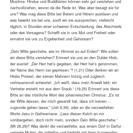
Muslime, Hindus und Buddhisten können sehr gut verstehen und
nachvollziehen, wovon da die Rede ist. Was aber besagt sie für
uns? Was mag diese Bitte bei Betern und Hörern auslösen und
was bewirkt sie bei uns, sooft wir sie aussprechen, vielleicht
täglich, in Stunden einer schweren Entscheidung, des Abschieds
oder des Versagens? Schafft sie in uns Mut und Freiheit oder
ermahnt sie uns zu Ergebenheit und Gehorsam?
„Dein Wille geschehe, wie im Himmel so auf Erden!“ Wie sollen
wir diese Bitte verstehen? Erinnert sie uns an den Dulder Hiob,
der ausrief: „Der Herr hat’s gegeben, der Herr hat’s genommen,
der Name des Herrn sei gepriesen.“? (1,21) Oder denken wir an
Hiobs Protest, der seinen Mahnern trotzig und zugleich
vertrauensvoll antwortet: „Ich weiß, dass mein Anwalt lebt; ein
Vertreter ersteht mir aus dem Staub.“ (19,25) Erinnert uns diese
Bitte an das tröstliche Wort des johanneischen Christus: „Es ist
der Wille dessen, der mich gesandt hat, dass ich keinen …
zugrunde gehen lasse.“ (Joh 6,39), oder an die verzweifelten
Worte Jesu in Gethsemane: „Lass diesen Kelch an mir
vorübergehen, doch nicht mein, sondern Dein Wille geschehe.“
(Mt 26,29)? Was denkt die verzweifelte, aus einem Dorf in Darfur
verjagte Mutter, die mittellos und bedroht mit ihren hungernden