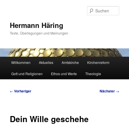
Zum
primären
Such
Inhalt
springen
Hermann Häring
Texte, Überlegungen und Meinungen
Hauptmenü
Willkommen
Aktuelles
Amtskirche
Kirchenreform
Gott und Religionen
Ethos und Werte
Theologie
Beitragsnavigation
←
Vorheriger
Nächster
→
Dein Wille geschehe