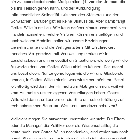
hin zu lebensbedrohender Manipulation, (4) von der Untreue, die
bis ins Fleisch gehen kann, und der Aufkündigung
mitmenschlicher Solidarität zwischen den Stärkeren und den
Schwachen. Darüber gibt es keine Diskussion. Aber damit fängt
Gottes Wille ja erst an. Wie kann darüber hinaus unser positives
Handeln aussehen, welche Visionen können uns beflügeln und
nach welchen Modellen sollen wir unsere Beziehungen,
Gemeinschaften und die Welt gestalten? Mit Erschrecken,
manches Mal geradezu mit Verzweiflung merken wir in
aussichtslosen und in undeutlichen Situationen, wie wenig wir die
Antworten dann von Gottes Willen ableiten können. Das macht
uns bescheiden. Nur zu gerne legen wir, die wir uns Glaubende
nennen, in Gottes Willen hinein, was wir selber möchten. Recht
leichtfertig wird dann der Himmel zum Maß genommen, weil wir
vom Himmel so unsere eigenen Vorstellungen haben. Gottes
Wille wird dann zur Leerformel, die Bitte um seine Erfüllung zur
rechthaberischen Banalität. Was kann uns davor schützen?
Vielleicht mögen Sie antworten: übertreiben wir nicht. Die Eltern
oder die Manager, die Politiker oder die Wissenschaftler, die
heute noch über Gottes Willen nachdenken, sind weder naiv noch
banal. Aber auch sie, so mein Einwurf, sind nicht dagegen gefeit,