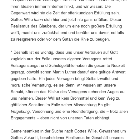
ihren Idealen immer hinterher hinkt, und wir wissen: Die
Gegenwart wird nie die Zeit der offenkundigen Erfüllung sein.
Gottes Wille
kann
sich hier und jetzt nie ganz erfüllen. Dieser
Realismus des Glaubens, der um eine noch größere Erfüllung
weiß, macht uns zurückhaltend und behütet uns davor, notfalls
zu resignieren oder vor dem Satan die Knie zu beugen.
* Deshalb ist es wichtig, dass uns unser Vertrauen auf Gott
zugleich aus der Falle unseres eigenen Versagens rettet.
Versagensangst und Schuldgefühle haben die gesamte Neuzeit
geprägt, obwohl schon Martin Luther darauf eine gültige Antwort
gegeben hatte. Ein jedes Versagen bringt Selbstzweifel und
moralische Verhärtung, es sei denn, wir wissen um unsere
Schuld, können das Risiko des Versagens sehenden Auges auf
uns nehmen. Dieser Will ist kein Drohmittel und kein Weg zu
göttlicher Sanktion im Falle seiner Missachtung Es gibt
Vergebung
, Versöhnung und eine Rechtfertigung, die – trotz allen
Engagements – eben nicht von unseren Taten abhängt.
Gemeinsamkeit in der Suche nach Gottes Wille, Gewissheit um
Gottes Zukunft, bescheidener Realismus im Geschäft unseres