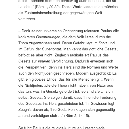
selbst, sondern stimmen bereitwillig auch denen zu, die so
handeln.“ (Röm 1, 29-32). Diese Worte lassen sich mühelos
als Zustandsbeschreibung der gegenwärtigen Welt
verstehen.
– Dank seiner universalen Orientierung relativiert Paulus alle
konkreten
Orientierungen
, die dem Volk Israel durch die
Thora zugewachsen sind. Deren Gefahr liegt im Stolz und
im Gefühl der Superiorität. Man kennt das göttliche Gesetz,
befolgt es aber nicht. Zugleich radikalisiert Paulus das
Gesetz zur
inneren
Verpflichtung. Dadurch erweitern sich
die Perspektiven, denn ins Herz sind die Normen und Werte
auch den Nichtjuden geschrieben. Modern ausgedrückt: Es
gibt ein globales Ethos, das für alle Menschen gilt: Wenn
die Nichtjuden, „die die Thora nicht haben, von Natur aus
das tun, was im Gesetz gefordert ist, so sind sie … sich
selbst Gesetz. Sie zeigen damit, dass ihnen die Forderung
des Gesetzes ins Herz geschrieben ist; ihr Gewissen legt
Zeugnis davon ab, ihre Gedanken klagen sich gegenseitig
an und verteidigen sich …“ (Röm 2, 14-15).
So führt Paulus die religiös-kulturellen Unterschiede