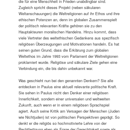
die für eine Menschheit in Frieden unabdingbar sind.
Zugleich spricht dieses Projekt (neben säkularen
Weltanschauungen) die Weltreligionen auf ihr Ethos und ihre
ethischen Potenzen an, denn im globalen Zusammenspielt
der politisch relevanten Kräfte gehören sie zu den
Hauptakteuren moralischen Handelns. Hinzu kommt, dass
viele Vertreter des weltethischen Gedankens aus spezifisch
religiösen Überzeugungen und Motivationen handeln. Es hat
seinen guten Grund, dass die Erklärung zum globalen
Weltethos im Jahre 1993 vom Parlament der Weltreligionen
proklamiert wurde. Religiöse und säkulare Ziele gehen eine
Verbindung ein, die bis dahin unbekannt war.
Was geschieht nun bei den genannten Denkern? Sie alle
entdecken in Paulus eine aktuell relevante politische Kraft.
Sie sehen in Paulus nicht den Denker einer religiösen
Innerlichkeit, sondern einer universalen und weltweiten
Zukunft, auch wenn er in einem religiösen Sprachspiel
agiert. Auch seine Kritik am Versagen der Menschen (Juden
wie Nichtjuden) ist von politischen Perspektiven geprägt. So
denkt er die religiös so hochmotivierte Lehre von der
Rechtfertigung eben als Frage der Gerechtigkeit sowie als