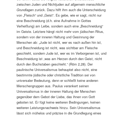
zwischen Juden und Nichtjuden auf
allgemein menschliche
Grundlagen
zurück. Dazu hilft ihm auch die Unterscheidung
von „Fleisch“ und „Geist“. Es gebe, wie er sagt, nicht nur
eine Beschneidung (d.h. eine Aufnahme in Gottes
Verheißung) am Leibe, sondern auch eine „Beschneidung“
im Geiste. Letztere hängt nicht mehr vom jüdischen Ritus,
sondern von der inneren Haltung und Gesinnung der
Menschen ab: „Jude ist nicht, wer es nach außen hin ist,
und Beschneidung ist nicht, was sichtbar am Fleische
geschieht, sondern Jude ist, wer es im Verborgenen ist, und
Beschneidung ist ,was am Herzen durch den Geist, nicht
durch den Buchstaben geschieht.“ (Röm 2,28). Der
paulinische Universalismus behauptet also nicht, eine
bestimmte jüdische oder christliche Tradition sei von
universaler Bedeutung, denn er schließt keine anderen
Menschengruppen aus. Paulus verankert seinen
Universalismus in der inneren Haltung der Menschen
gegenüber dem Gebot der Liebe, das ihnen von Gott
geboten ist. Er fügt keine weiteren Bedingungen, keinen
weiteren Leistungsnachweis hinzu. Sein Universalismus
lässt sich mühelos und präzise in die Grundlegung eines