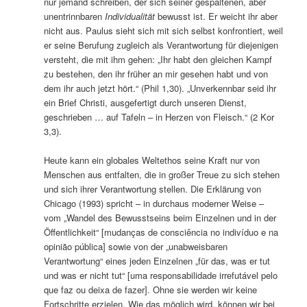
nur jemand schreiben, der sich seiner gespaltenen, aber
unentrinnbaren
Individualität
bewusst ist. Er weicht ihr aber
nicht aus. Paulus sieht sich mit sich selbst konfrontiert, weil
er seine Berufung zugleich als Verantwortung für diejenigen
versteht, die mit ihm gehen: „Ihr habt den gleichen Kampf
zu bestehen, den ihr früher an mir gesehen habt und von
dem ihr auch jetzt hört.“ (Phil 1,30). „Unverkennbar seid ihr
ein Brief Christi, ausgefertigt durch unseren Dienst,
geschrieben … auf Tafeln – in Herzen von Fleisch.“ (2 Kor
3,3).
Heute kann ein globales Weltethos seine Kraft nur von
Menschen aus entfalten, die in großer Treue zu sich stehen
und sich ihrer Verantwortung stellen. Die Erklärung von
Chicago (1993) spricht – in durchaus moderner Weise –
vom „Wandel des Bewusstseins beim Einzelnen und in der
Öffentlichkeit“ [mudanças de consciência no indivíduo e na
opinião pública] sowie von der „unabweisbaren
Verantwortung“ eines jeden Einzelnen „für das, was er tut
und was er nicht tut“ [uma responsabilidade irrefutável pelo
que faz ou deixa de fazer]. Ohne sie werden wir keine
Fortschritte erzielen. Wie das möglich wird, können wir bei