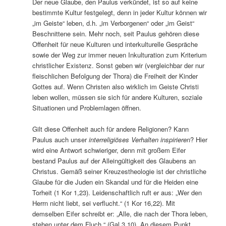
Der neue Glaube, den Paulus verkündet, ist so auf keine
bestimmte Kultur festgelegt, denn in jeder Kultur können wir
„im Geiste“ leben, d.h. „im Verborgenen“ oder „im Geist“
Beschnittene sein. Mehr noch, seit Paulus gehören diese
Offenheit für neue Kulturen und interkulturelle Gespräche
sowie der Weg zur immer neuen Inkulturation zum Kriterium
christlicher Existenz. Sonst geben wir (vergleichbar der nur
fleischlichen Befolgung der Thora) die Freiheit der Kinder
Gottes auf. Wenn Christen also wirklich im Geiste Christi
leben wollen, müssen sie sich für andere Kulturen, soziale
Situationen und Problemlagen öffnen.
Gilt diese Offenheit auch für andere Religionen? Kann
Paulus auch unser
interreligiöses Verhalten inspirieren
? Hier
wird eine Antwort schwieriger, denn mit großem Eifer
bestand Paulus auf der Alleingültigkeit des Glaubens an
Christus. Gemäß seiner Kreuzestheologie ist der christliche
Glaube für die Juden ein Skandal und für die Heiden eine
Torheit (1 Kor 1,23). Leidenschaftlich ruft er aus: „Wer den
Herrn nicht liebt, sei verflucht.“ (1 Kor 16,22). Mit
demselben Eifer schreibt er: „Alle, die nach der Thora leben,
stehen unter dem Fluch.“ (Gal 3,10). An diesem Punkt