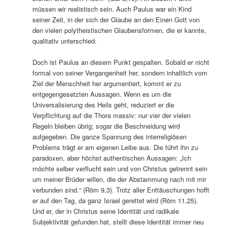
müssen wir realistisch sein. Auch Paulus war ein Kind
seiner Zeit, in der sich der Glaube an den Einen Gott von
den vielen polytheistischen Glaubensformen, die er kannte,
qualitativ unterschied.
Doch ist Paulus an diesem Punkt gespalten. Sobald er nicht
formal von seiner Vergangenheit her, sondern inhaltlich vom
Ziel der Menschheit her argumentiert, kommt er zu
entgegengesetzten Aussagen. Wenn es um die
Universalisierung des Heils geht, reduziert er die
Verpflichtung auf die Thora massiv: nur vier der vielen
Regeln bleiben übrig; sogar die Beschneidung wird
aufgegeben. Die ganze Spannung des interreligiösen
Problems trägt er am eigenen Leibe aus. Die führt ihn zu
paradoxen, aber höchst authentischen Aussagen: „Ich
möchte selber verflucht sein und von Christus getrennt sein
um meiner Brüder willen, die der Abstammung nach mit mir
verbunden sind.“ (Röm 9,3). Trotz aller Enttäuschungen hofft
er auf den Tag, da ganz Israel gerettet wird (Röm 11,25).
Und er, der in Christus seine Identität und radikale
Subjektivität gefunden hat, stellt diese Identität immer neu