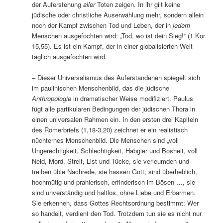
der Auferstehung
aller
Toten zeigen. In ihr gilt keine
jüdische oder christliche Auserwählung mehr, sondern allein
noch der Kampf zwischen Tod und Leben, der in
jedem
Menschen ausgefochten wird: „Tod, wo ist dein Sieg!“ (1 Kor
15,55). Es ist ein Kampf, der in einer globalisierten Welt
täglich ausgefochten wird.
– Dieser Universalismus des Auferstandenen spiegelt sich
im paulinischen Menschenbild, das die jüdische
Anthropologie
in dramatischer Weise modifiziert. Paulus
fügt alle partikularen Bedingungen der jüdischen Thora in
einen universalen Rahmen ein. In den ersten drei Kapiteln
des Römerbriefs (1,18-3,20) zeichnet er ein realistisch
nüchternes Menschenbild. Die Menschen sind „voll
Ungerechtigkeit, Schlechtigkeit, Habgier und Bosheit, voll
Neid, Mord, Streit, List und Tücke, sie verleumden und
treiben üble Nachrede, sie hassen Gott, sind überheblich,
hochmütig und prahlerisch, erfinderisch im Bösen …, sie
sind unverständig und haltlos, ohne Liebe und Erbarmen.
Sie erkennen, dass Gottes Rechtsordnung bestimmt: Wer
so handelt, verdient den Tod. Trotzdem tun sie es nicht nur