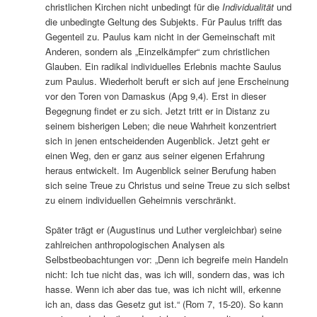
christlichen Kirchen nicht unbedingt für die
Individualität
und
die unbedingte Geltung des Subjekts. Für Paulus trifft das
Gegenteil zu. Paulus kam nicht in der Gemeinschaft mit
Anderen, sondern als „Einzelkämpfer“ zum christlichen
Glauben. Ein radikal individuelles Erlebnis machte Saulus
zum Paulus. Wiederholt beruft er sich auf jene Erscheinung
vor den Toren von Damaskus (Apg 9,4). Erst in dieser
Begegnung findet er zu sich. Jetzt tritt er in Distanz zu
seinem bisherigen Leben; die neue Wahrheit konzentriert
sich in jenen entscheidenden Augenblick. Jetzt geht er
einen Weg, den er ganz aus seiner eigenen Erfahrung
heraus entwickelt. Im Augenblick seiner Berufung haben
sich seine Treue zu Christus und seine Treue zu sich selbst
zu einem individuellen Geheimnis verschränkt.
Später trägt er (Augustinus und Luther vergleichbar) seine
zahlreichen anthropologischen Analysen als
Selbstbeobachtungen vor: „Denn ich begreife mein Handeln
nicht: Ich tue nicht das, was ich will, sondern das, was ich
hasse. Wenn ich aber das tue, was ich nicht will, erkenne
ich an, dass das Gesetz gut ist.“ (Rom 7, 15-20). So kann