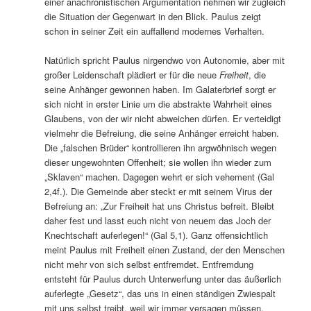
einer anachronistischen Argumentation nehmen wir zugleich
die Situation der Gegenwart in den Blick. Paulus zeigt
schon in seiner Zeit ein auffallend modernes Verhalten.
Natürlich spricht Paulus nirgendwo von Autonomie, aber mit
großer Leidenschaft plädiert er für die neue
Freiheit
, die
seine Anhänger gewonnen haben. Im Galaterbrief sorgt er
sich nicht in erster Linie um die abstrakte Wahrheit eines
Glaubens, von der wir nicht abweichen dürfen. Er verteidigt
vielmehr die Befreiung, die seine Anhänger erreicht haben.
Die „falschen Brüder“ kontrollieren ihn argwöhnisch wegen
dieser ungewohnten Offenheit; sie wollen ihn wieder zum
„Sklaven“ machen. Dagegen wehrt er sich vehement (Gal
2,4f.). Die Gemeinde aber steckt er mit seinem Virus der
Befreiung an: „Zur Freiheit hat uns Christus befreit. Bleibt
daher fest und lasst euch nicht von neuem das Joch der
Knechtschaft auferlegen!“ (Gal 5,1). Ganz offensichtlich
meint Paulus mit Freiheit einen Zustand, der den Menschen
nicht mehr von sich selbst entfremdet. Entfremdung
entsteht für Paulus durch Unterwerfung unter das äußerlich
auferlegte „Gesetz“, das uns in einen ständigen Zwiespalt
mit uns selbst treibt, weil wir immer versagen müssen.