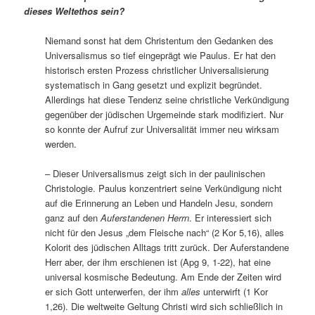
dieses Weltethos sein?
Niemand sonst hat dem Christentum den Gedanken des
Universalismus so tief eingeprägt wie Paulus. Er hat den
historisch ersten Prozess christlicher Universalisierung
systematisch in Gang gesetzt und explizit begründet.
Allerdings hat diese Tendenz seine christliche Verkündigung
gegenüber der jüdischen Urgemeinde stark modifiziert. Nur
so konnte der Aufruf zur Universalität immer neu wirksam
werden.
– Dieser Universalismus zeigt sich in der paulinischen
Christologie. Paulus konzentriert seine Verkündigung nicht
auf die Erinnerung an Leben und Handeln Jesu, sondern
ganz auf den
Auferstandenen Herrn
. Er interessiert sich
nicht für den Jesus „dem Fleische nach“ (2 Kor 5,16), alles
Kolorit des jüdischen Alltags tritt zurück. Der Auferstandene
Herr aber, der ihm erschienen ist (Apg 9, 1-22), hat eine
universal kosmische Bedeutung. Am Ende der Zeiten wird
er sich Gott unterwerfen, der ihm
alles
unterwirft (1 Kor
1,26). Die weltweite Geltung Christi wird sich schließlich in