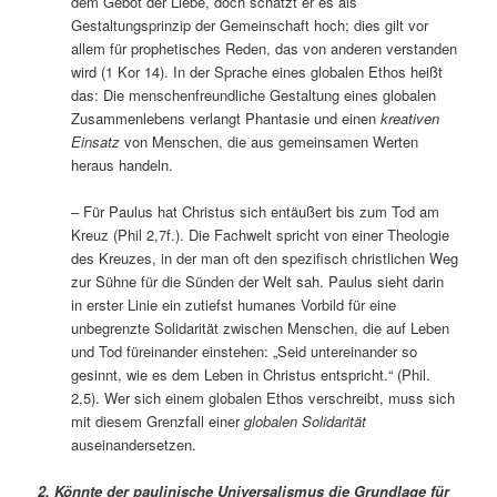
dem Gebot der Liebe, doch schätzt er es als
Gestaltungsprinzip der Gemeinschaft hoch; dies gilt vor
allem für prophetisches Reden, das von anderen verstanden
wird (1 Kor 14). In der Sprache eines globalen Ethos heißt
das: Die menschenfreundliche Gestaltung eines globalen
Zusammenlebens verlangt Phantasie und einen
kreativen
Einsatz
von Menschen, die aus gemeinsamen Werten
heraus handeln.
– Für Paulus hat Christus sich entäußert bis zum Tod am
Kreuz (Phil 2,7f.). Die Fachwelt spricht von einer Theologie
des Kreuzes, in der man oft den spezifisch christlichen Weg
zur Sühne für die Sünden der Welt sah. Paulus sieht darin
in erster Linie ein zutiefst humanes Vorbild für eine
unbegrenzte Solidarität zwischen Menschen, die auf Leben
und Tod füreinander einstehen: „Seid untereinander so
gesinnt, wie es dem Leben in Christus entspricht.“ (Phil.
2,5). Wer sich einem globalen Ethos verschreibt, muss sich
mit diesem Grenzfall einer
globalen Solidarität
auseinandersetzen.
2. Könnte der paulinische Universalismus die Grundlage für