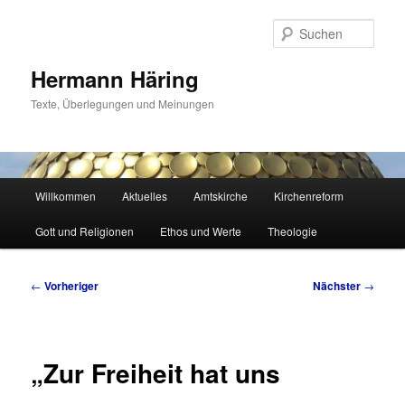
Zum
primären
Such
Inhalt
springen
Hermann Häring
Texte, Überlegungen und Meinungen
Hauptmenü
Willkommen
Aktuelles
Amtskirche
Kirchenreform
Gott und Religionen
Ethos und Werte
Theologie
Beitragsnavigation
←
Vorheriger
Nächster
→
„Zur Freiheit hat uns