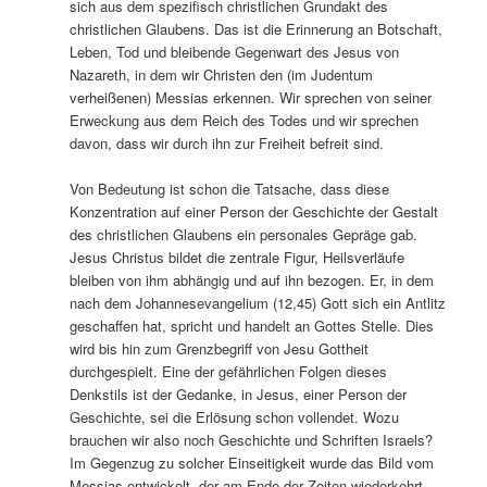
sich aus dem spezifisch christlichen Grundakt des
christlichen Glaubens. Das ist die Erinnerung an Botschaft,
Leben, Tod und bleibende Gegenwart des Jesus von
Nazareth, in dem wir Christen den (im Judentum
verheißenen) Messias erkennen. Wir sprechen von seiner
Erweckung aus dem Reich des Todes und wir sprechen
davon, dass wir durch ihn zur Freiheit befreit sind.
Von Bedeutung ist schon die Tatsache, dass diese
Konzentration auf einer Person der Geschichte der Gestalt
des christlichen Glaubens ein personales Gepräge gab.
Jesus Christus bildet die zentrale Figur, Heilsverläufe
bleiben von ihm abhängig und auf ihn bezogen. Er, in dem
nach dem Johannesevangelium (12,45) Gott sich ein Antlitz
geschaffen hat, spricht und handelt an Gottes Stelle. Dies
wird bis hin zum Grenzbegriff von Jesu Gottheit
durchgespielt. Eine der gefährlichen Folgen dieses
Denkstils ist der Gedanke, in Jesus, einer Person der
Geschichte, sei die Erlösung schon vollendet. Wozu
brauchen wir also noch Geschichte und Schriften Israels?
Im Gegenzug zu solcher Einseitigkeit wurde das Bild vom
Messias entwickelt, der am Ende der Zeiten wiederkehrt.