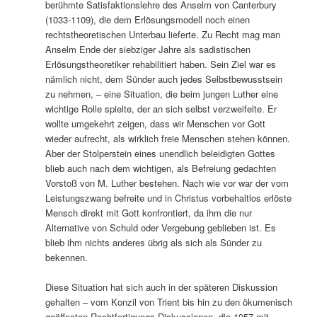
berühmte Satisfaktionslehre des Anselm von Canterbury
(1033-1109), die dem Erlösungsmodell noch einen
rechtstheoretischen Unterbau lieferte. Zu Recht mag man
Anselm Ende der siebziger Jahre als sadistischen
Erlösungstheoretiker rehabilitiert haben. Sein Ziel war es
nämlich nicht, dem Sünder auch jedes Selbstbewusstsein
zu nehmen, – eine Situation, die beim jungen Luther eine
wichtige Rolle spielte, der an sich selbst verzweifelte. Er
wollte umgekehrt zeigen, dass wir Menschen vor Gott
wieder aufrecht, als wirklich freie Menschen stehen können.
Aber der Stolperstein eines unendlich beleidigten Gottes
blieb auch nach dem wichtigen, als Befreiung gedachten
Vorstoß von M. Luther bestehen. Nach wie vor war der vom
Leistungszwang befreite und in Christus vorbehaltlos erlöste
Mensch direkt mit Gott konfrontiert, da ihm die nur
Alternative von Schuld oder Vergebung geblieben ist. Es
blieb ihm nichts anderes übrig als sich als Sünder zu
bekennen.
Diese Situation hat sich auch in der späteren Diskussion
gehalten – vom Konzil von Trient bis hin zu den ökumenisch
geöffneten Rechtfertigungs-Diskussionen, die 1957 mit