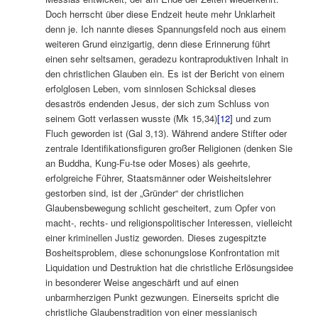
Doch herrscht über diese Endzeit heute mehr Unklarheit
denn je. Ich nannte dieses Spannungsfeld noch aus einem
weiteren Grund einzigartig, denn diese Erinnerung führt
einen sehr seltsamen, geradezu kontraproduktiven Inhalt in
den christlichen Glauben ein. Es ist der Bericht von einem
erfolglosen Leben, vom sinnlosen Schicksal dieses
desaströs endenden Jesus, der sich zum Schluss von
seinem Gott verlassen wusste (Mk 15,34)
[12]
und zum
Fluch geworden ist (Gal 3,13). Während andere Stifter oder
zentrale Identifikationsfiguren großer Religionen (denken Sie
an Buddha, Kung-Fu-tse oder Moses) als geehrte,
erfolgreiche Führer, Staatsmänner oder Weisheitslehrer
gestorben sind, ist der „Gründer“ der christlichen
Glaubensbewegung schlicht gescheitert, zum Opfer von
macht-, rechts- und religionspolitischer Interessen, vielleicht
einer kriminellen Justiz geworden. Dieses zugespitzte
Bosheitsproblem, diese schonungslose Konfrontation mit
Liquidation und Destruktion hat die christliche Erlösungsidee
in besonderer Weise angeschärft und auf einen
unbarmherzigen Punkt gezwungen. Einerseits spricht die
christliche Glaubenstradition von einer messianisch