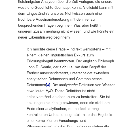
tiefsinnigsten Analysen über die Zeit vorlegen, die unsere
westliche Geschichte überhaupt kennt. Vielleicht kann mit
dem Eingeständnis unseres Nichtwissen auch eine
fruchtbare Auseinandersetzung mit den hier zu
besprechenden Fragen beginnen. Was aber heißt in
unserem Zusammenhang nicht wissen, und wie könnte ein
neuer Erkenntnisweg beginnen?
Ich möchte diese Frage – indirekt wenigstens – mit
einem kleinen linguistischen Exkurs zum
Erlösungsbegriff beantworten. Der englisch Philosoph
John R. Searle, der sich u.a. mit dem Begriff der
Freiheit auseinandersetzt, unterscheidet zwischen
analytischen Definitionen und Common-sense-
Definitionen
[4]
. Die
analytische
Definition von Wasser
etwa lautet H
O. Diese Definition ist nicht
2
selbstverständlich aber kaum zu bestreiten. Sie ist
sozusagen als richtig bewiesen, denn sie steht am
Ende einer analytischen, methodisch streng
kontrollierten Untersuchung, stellt also das Ergebnis
einer komplizierten Forschungs- und
Wissensgeschichte dar. Dem entgegen stehen die