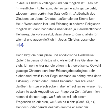
in Jesus Christus vollzogen und neu möglich ist. Dies hat
im westlichen Kulturraum, der so gerne aufs ganze geht,
wiederum zum berühmten Satz geführt: „Außerhalb des
Glaubens an Jesus Christus, außerhalb der Kirche kein
Heil.“ Wenn schon Heil und Erlösung in anderen Religionen
möglich ist, dann höchstens über einen „außerordentlichen“
Heilsweg, der voraussetzt, dass diese Erlösung allein für
allemal und ausschließlich in Jesus Christus geschehen
ist
[3]
.
Doch birgt die prinzipielle und apodiktische Redeweise:
„(allein) in Jesus Christus sind wir erlöst“ ihre Gefahren in
sich. Ich nenne hier nur die erkenntnistheoretische: Obwohl
gläubige Christen sich ihrer Erlösungsbedürftigkeit sehr
sicher sind, weiß in der Regel niemand so richtig, was denn
Erlösung, Schuld oder Freiheit bedeuten. Wir brauchen
darüber nicht zu erschrecken, aber wir sollten es wissen. So
bekannte auch Augustinus zur Frage der Zeit: „Wenn mich
niemand danach fragt, weiß ich es; will ich einem
Fragenden es erklären, weiß ich es nicht“ (Conf. XI, 14).
Dennoch (oder gerade deshalb) konnte er einer der