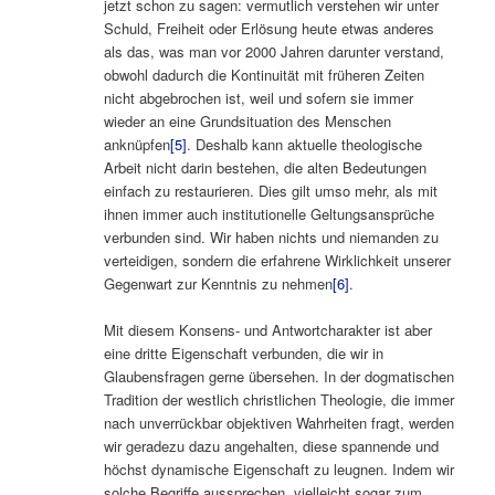
jetzt schon zu sagen: vermutlich verstehen wir unter
Schuld, Freiheit oder Erlösung heute etwas anderes
als das, was man vor 2000 Jahren darunter verstand,
obwohl dadurch die Kontinuität mit früheren Zeiten
nicht abgebrochen ist, weil und sofern sie immer
wieder an eine Grundsituation des Menschen
anknüpfen
[5]
. Deshalb kann aktuelle theologische
Arbeit nicht darin bestehen, die alten Bedeutungen
einfach zu restaurieren. Dies gilt umso mehr, als mit
ihnen immer auch institutionelle Geltungsansprüche
verbunden sind. Wir haben nichts und niemanden zu
verteidigen, sondern die erfahrene Wirklichkeit unserer
Gegenwart zur Kenntnis zu nehmen
[6]
.
Mit diesem Konsens- und Antwortcharakter ist aber
eine dritte Eigenschaft verbunden, die wir in
Glaubensfragen gerne übersehen. In der dogmatischen
Tradition der westlich christlichen Theologie, die immer
nach unverrückbar objektiven Wahrheiten fragt, werden
wir geradezu dazu angehalten, diese spannende und
höchst dynamische Eigenschaft zu leugnen. Indem wir
solche Begriffe aussprechen, vielleicht sogar zum