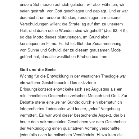
unsere Schmerzen auf sich geladen; wir aber wähnten, wir
seien gestraft, von Gott geschlagen und geplagt. Und er war
durchbohrt um unserer Sünden, zerschlagen um unserer
Verschuldungen willen; die Strafe lag auf ihm zu unserem
Heil, und durch seine Wunden sind wir geheilt“ (Jes 53, 4-5),
so das Motto dieses blutrünstigen, im Grund aber
konsequenten Films. Es ist letztlich der Zusammenhang
von Sühne und Schuld, der zu diesem grausamen Modell
geführt hat, das alle westlichen Kirchen bestimmt.
Gott und die Seele
Wichtig für die Entwicklung in der westlichen Theologie war
ein weiterer Gesichtspunkt: Das skizzierte
Erlösungskonzept entwickelte sich seit Augustins als ein
rein innerliches Geschehen zwischen Mensch und Gott. Zur
Debatte stehe eine „reine“ Sünde; durch ein übernatürlich
interpretiertes Todesopfer wird innere, „reine“ Vergebung
vermittelt. Es war wohl dieser bestechende Aspekt, der bis
heute dem sakramentalen Geschehen vor dem Geschehen
der Verkündigung einen qualitativen Vorrang verschaffte,
jedenfalls nach katholischem Verständnis. Hinzu kam die