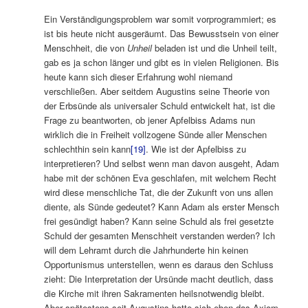
Ein Verständigungsproblem war somit vorprogrammiert; es
ist bis heute nicht ausgeräumt. Das Bewusstsein von einer
Menschheit, die von
Unheil
beladen ist und die Unheil teilt,
gab es ja schon länger und gibt es in vielen Religionen. Bis
heute kann sich dieser Erfahrung wohl niemand
verschließen. Aber seitdem Augustins seine Theorie von
der Erbsünde als universaler Schuld entwickelt hat, ist die
Frage zu beantworten, ob jener Apfelbiss Adams nun
wirklich die in Freiheit vollzogene Sünde aller Menschen
schlechthin sein kann
[19]
. Wie ist der Apfelbiss zu
interpretieren? Und selbst wenn man davon ausgeht, Adam
habe mit der schönen Eva geschlafen, mit welchem Recht
wird diese menschliche Tat, die der Zukunft von uns allen
diente, als Sünde gedeutet? Kann Adam als erster Mensch
frei gesündigt haben? Kann seine Schuld als frei gesetzte
Schuld der gesamten Menschheit verstanden werden? Ich
will dem Lehramt durch die Jahrhunderte hin keinen
Opportunismus unterstellen, wenn es daraus den Schluss
zieht: Die Interpretation der Ursünde macht deutlich, dass
die Kirche mit ihren Sakramenten heilsnotwendig bleibt.
Aber spätestens seit Augustins hatte sich eben das Axiom