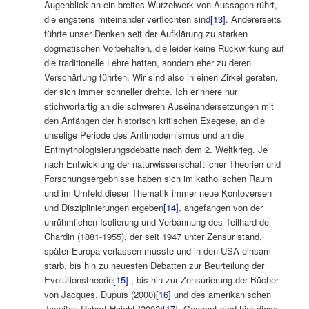
Augenblick an ein breites Wurzelwerk von Aussagen rührt,
die engstens miteinander verflochten sind
[13]
. Andererseits
führte unser Denken seit der Aufklärung zu starken
dogmatischen Vorbehalten, die leider keine Rückwirkung auf
die traditionelle Lehre hatten, sondern eher zu deren
Verschärfung führten. Wir sind also in einen Zirkel geraten,
der sich immer schneller drehte. Ich erinnere nur
stichwortartig an die schweren Auseinandersetzungen mit
den Anfängen der historisch kritischen Exegese, an die
unselige Periode des Antimodernismus und an die
Entmythologisierungsdebatte nach dem 2. Weltkrieg. Je
nach Entwicklung der naturwissenschaftlicher Theorien und
Forschungsergebnisse haben sich im katholischen Raum
und im Umfeld dieser Thematik immer neue Kontoversen
und Disziplinierungen ergeben
[14]
, angefangen von der
unrühmlichen Isolierung und Verbannung des Teilhard de
Chardin (1881-1955), der seit 1947 unter Zensur stand,
später Europa verlassen musste und in den USA einsam
starb, bis hin zu neuesten Debatten zur Beurteilung der
Evolutionstheorie
[15]
, bis hin zur Zensurierung der Bücher
von Jacques. Dupuis (2000)
[16]
und des amerikanischen
Jesuiten Robert Haight (2002)
[17]
. Genannt sind hier diese