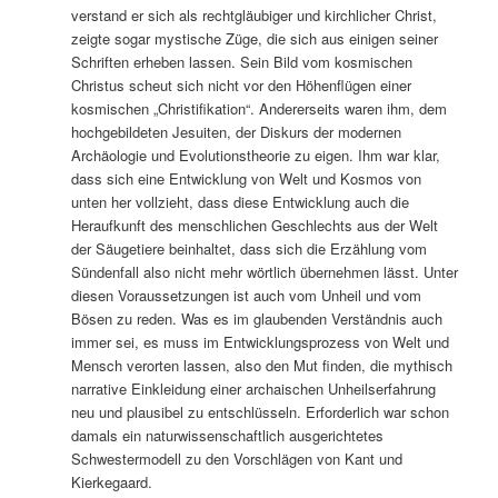
verstand er sich als rechtgläubiger und kirchlicher Christ,
zeigte sogar mystische Züge, die sich aus einigen seiner
Schriften erheben lassen. Sein Bild vom kosmischen
Christus scheut sich nicht vor den Höhenflügen einer
kosmischen „Christifikation“. Andererseits waren ihm, dem
hochgebildeten Jesuiten, der Diskurs der modernen
Archäologie und Evolutionstheorie zu eigen. Ihm war klar,
dass sich eine Entwicklung von Welt und Kosmos von
unten her vollzieht, dass diese Entwicklung auch die
Heraufkunft des menschlichen Geschlechts aus der Welt
der Säugetiere beinhaltet, dass sich die Erzählung vom
Sündenfall also nicht mehr wörtlich übernehmen lässt. Unter
diesen Voraussetzungen ist auch vom Unheil und vom
Bösen zu reden. Was es im glaubenden Verständnis auch
immer sei, es muss im Entwicklungsprozess von Welt und
Mensch verorten lassen, also den Mut finden, die mythisch
narrative Einkleidung einer archaischen Unheilserfahrung
neu und plausibel zu entschlüsseln. Erforderlich war schon
damals ein naturwissenschaftlich ausgerichtetes
Schwestermodell zu den Vorschlägen von Kant und
Kierkegaard.