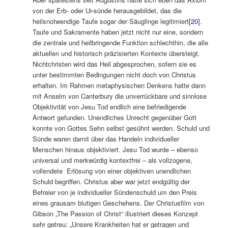
von der Erb- oder Ur-sünde herausgebildet, das die
heilsnotwendige Taufe sogar der Säuglinge legitimiert
[20]
.
Taufe und Sakramente haben jetzt nicht nur eine, sondern
die zentrale und heilbringende Funktion schlechthin, die alle
aktuellen und historisch präzisierten Kontexte übersteigt.
Nichtchristen wird das Heil abgesprochen, sofern sie es
unter bestimmten Bedingungen nicht doch von Christus
erhalten. Im Rahmen metaphysischen Denkens hatte dann
mit Anselm von Canterbury die unverrückbare und sinnlose
Objektivität von Jesu Tod endlich eine befriedigende
Antwort gefunden. Unendliches Unrecht gegenüber Gott
konnte von Gottes Sehn selbst gesühnt werden. Schuld und
Sünde waren damit über das Handeln individueller
Menschen hinaus objektiviert. Jesu Tod wurde – ebenso
universal und merkwürdig kontextfrei – als vollzogene,
vollendete Erlösung von einer objektiven unendlichen
Schuld begriffen. Christus aber war jetzt endgültig der
Befreier von je individueller Sündenschuld um den Preis
eines grausam blutigen Geschehens. Der Christusfilm von
Gibson „The Passion of Christ“ illustriert dieses Konzept
sehr getreu: „Unsere Krankheiten hat er getragen und