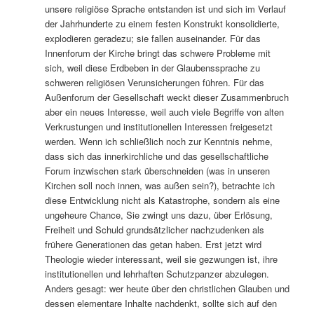
unsere religiöse Sprache entstanden ist und sich im Verlauf
der Jahrhunderte zu einem festen Konstrukt konsolidierte,
explodieren geradezu; sie fallen auseinander. Für das
Innenforum der Kirche bringt das schwere Probleme mit
sich, weil diese Erdbeben in der Glaubenssprache zu
schweren religiösen Verunsicherungen führen. Für das
Außenforum der Gesellschaft weckt dieser Zusammenbruch
aber ein neues Interesse, weil auch viele Begriffe von alten
Verkrustungen und institutionellen Interessen freigesetzt
werden. Wenn ich schließlich noch zur Kenntnis nehme,
dass sich das innerkirchliche und das gesellschaftliche
Forum inzwischen stark überschneiden (was in unseren
Kirchen soll noch innen, was außen sein?), betrachte ich
diese Entwicklung nicht als Katastrophe, sondern als eine
ungeheure Chance, Sie zwingt uns dazu, über Erlösung,
Freiheit und Schuld grundsätzlicher nachzudenken als
frühere Generationen das getan haben. Erst jetzt wird
Theologie wieder interessant, weil sie gezwungen ist, ihre
institutionellen und lehrhaften Schutzpanzer abzulegen.
Anders gesagt: wer heute über den christlichen Glauben und
dessen elementare Inhalte nachdenkt, sollte sich auf den