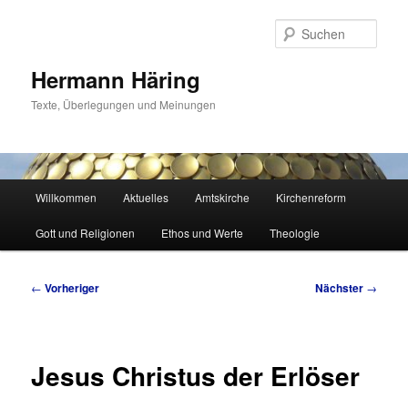
Zum
primären
Such
Inhalt
springen
Hermann Häring
Texte, Überlegungen und Meinungen
Hauptmenü
Willkommen
Aktuelles
Amtskirche
Kirchenreform
Gott und Religionen
Ethos und Werte
Theologie
Beitragsnavigation
←
Vorheriger
Nächster
→
Jesus Christus der Erlöser