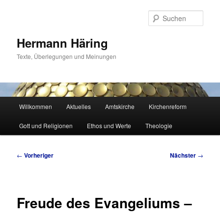
Zum
primären
Such
Inhalt
springen
Hermann Häring
Texte, Überlegungen und Meinungen
Hauptmenü
Willkommen
Aktuelles
Amtskirche
Kirchenreform
Gott und Religionen
Ethos und Werte
Theologie
Beitragsnavigation
←
Vorheriger
Nächster
→
Freude des Evangeliums –