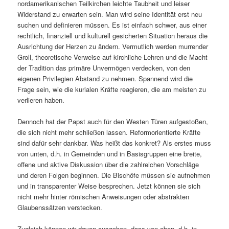
nordamerikanischen Teilkirchen leichte Taubheit und leiser
Widerstand zu erwarten sein. Man wird seine Identität erst neu
suchen und definieren müssen. Es ist einfach schwer, aus einer
rechtlich, finanziell und kulturell gesicherten Situation heraus die
Ausrichtung der Herzen zu ändern. Vermutlich werden murrender
Groll, theoretische Verweise auf kirchliche Lehren und die Macht
der Tradition das primäre Unvermögen verdecken, von den
eigenen Privilegien Abstand zu nehmen. Spannend wird die
Frage sein, wie die kurialen Kräfte reagieren, die am meisten zu
verlieren haben.
Dennoch hat der Papst auch für den Westen Türen aufgestoßen,
die sich nicht mehr schließen lassen. Reformorientierte Kräfte
sind dafür sehr dankbar. Was heißt das konkret? Als erstes muss
von unten, d.h. in Gemeinden und in Basisgruppen eine breite,
offene und aktive Diskussion über die zahlreichen Vorschläge
und deren Folgen beginnen. Die Bischöfe müssen sie aufnehmen
und in transparenter Weise besprechen. Jetzt können sie sich
nicht mehr hinter römischen Anweisungen oder abstrakten
Glaubenssätzen verstecken.
Zugleich können wir davon ausgehen, dass von oben, d.h. in