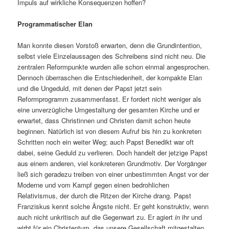
Impuls auf wirkliche Konsequenzen hoffen?
Programmatischer Elan
Man konnte diesen Vorstoß erwarten, denn die Grundintention,
selbst viele Einzelaussagen des Schreibens sind nicht neu. Die
zentralen Reformpunkte wurden alle schon einmal angesprochen.
Dennoch überraschen die Entschiedenheit, der kompakte Elan
und die Ungeduld, mit denen der Papst jetzt sein
Reformprogramm zusammenfasst. Er fordert nicht weniger als
eine unverzügliche Umgestaltung der gesamten Kirche und er
erwartet, dass Christinnen und Christen damit schon heute
beginnen. Natürlich ist von diesem Aufruf bis hin zu konkreten
Schritten noch ein weiter Weg; auch Papst Benedikt war oft
dabei, seine Geduld zu verlieren. Doch handelt der jetzige Papst
aus einem anderen, viel konkreteren Grundmotiv. Der Vorgänger
ließ sich geradezu treiben von einer unbestimmten Angst vor der
Moderne und vom Kampf gegen einen bedrohlichen
Relativismus, der durch die Ritzen der Kirche drang. Papst
Franziskus kennt solche Ängste nicht. Er geht konstruktiv, wenn
auch nicht unkritisch auf die Gegenwart zu. Er agiert
in
ihr und
wirbt für ein Christentum, das unsere Gesellschaft mitgestalten