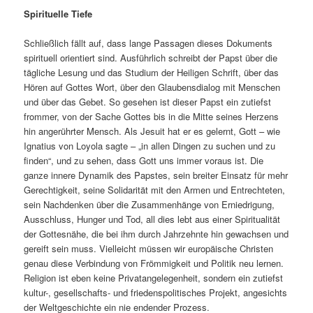
Spirituelle Tiefe
Schließlich fällt auf, dass lange Passagen dieses Dokuments
spirituell orientiert sind. Ausführlich schreibt der Papst über die
tägliche Lesung und das Studium der Heiligen Schrift, über das
Hören auf Gottes Wort, über den Glaubensdialog mit Menschen
und über das Gebet. So gesehen ist dieser Papst ein zutiefst
frommer, von der Sache Gottes bis in die Mitte seines Herzens
hin angerührter Mensch. Als Jesuit hat er es gelernt, Gott – wie
Ignatius von Loyola sagte – „in allen Dingen zu suchen und zu
finden“, und zu sehen, dass Gott uns immer voraus ist. Die
ganze innere Dynamik des Papstes, sein breiter Einsatz für mehr
Gerechtigkeit, seine Solidarität mit den Armen und Entrechteten,
sein Nachdenken über die Zusammenhänge von Erniedrigung,
Ausschluss, Hunger und Tod, all dies lebt aus einer Spiritualität
der Gottesnähe, die bei ihm durch Jahrzehnte hin gewachsen und
gereift sein muss. Vielleicht müssen wir europäische Christen
genau diese Verbindung von Frömmigkeit und Politik neu lernen.
Religion ist eben keine Privatangelegenheit, sondern ein zutiefst
kultur-, gesellschafts- und friedenspolitisches Projekt, angesichts
der Weltgeschichte ein nie endender Prozess.