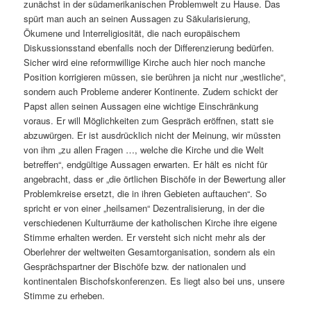
zunächst in der südamerikanischen Problemwelt zu Hause. Das
spürt man auch an seinen Aussagen zu Säkularisierung,
Ökumene und Interreligiosität, die nach europäischem
Diskussionsstand ebenfalls noch der Differenzierung bedürfen.
Sicher wird eine reformwillige Kirche auch hier noch manche
Position korrigieren müssen, sie berühren ja nicht nur „westliche“,
sondern auch Probleme anderer Kontinente. Zudem schickt der
Papst allen seinen Aussagen eine wichtige Einschränkung
voraus. Er will Möglichkeiten zum Gespräch eröffnen, statt sie
abzuwürgen. Er ist ausdrücklich nicht der Meinung, wir müssten
von ihm „zu allen Fragen …, welche die Kirche und die Welt
betreffen“, endgültige Aussagen erwarten. Er hält es nicht für
angebracht, dass er „die örtlichen Bischöfe in der Bewertung aller
Problemkreise ersetzt, die in ihren Gebieten auftauchen“. So
spricht er von einer „heilsamen“ Dezentralisierung, in der die
verschiedenen Kulturräume der katholischen Kirche ihre eigene
Stimme erhalten werden. Er versteht sich nicht mehr als der
Oberlehrer der weltweiten Gesamtorganisation, sondern als ein
Gesprächspartner der Bischöfe bzw. der nationalen und
kontinentalen Bischofskonferenzen. Es liegt also bei uns, unsere
Stimme zu erheben.