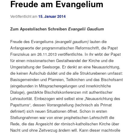
Freude am Evangelium
Veröffentlicht am
15. Januar 2014
Zum Apostolischen Schreiben
Evangelii Gaudium
Freude des Evangeliums
(evangelii gaudium)
lauten die
Anfangsworte der programmatischen Reformschrift, die Papst
Franziskus am 26.11.2013 veröffentlichte. In ihr wirbt der Papst
für einen missionarischen Gestaltwandel der Kirche und die
Umgestaltung der Seelsorge. Er denkt an eine Neuausrichtung,
die keinen Aufschub duldet und die alle Strukturebenen umfasst:
Basisgemeinden und Pfarreien, Teilkirchen und das Bischofsamt
(eingebunden in Mitspracheregelungen und innerkirchliche
Dialoge), gestärkte Bischofskonferenzen mit authentischer
Lehrautorität. Einbezogen wird selbst eine „Neuausrichtung des
Papsttums“, dessen Vorrangstellung (technisch als Primat
definiert) sich neuen Situationen öffnet.
Schon in ersten
Stellungnahmen war von einer prophetischen Lehrschrift die
Rede, die das Angesicht der römisch-katholischen Kirche über
Nacht und ohne Zeitverzug ändern will. Kann dieser machtvolle