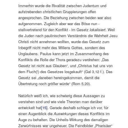
Immerhin wurde die Rivalität zwischen Judentum und
aufstrebenden christlichen Gruppierungen offen
angesprochen. Die Beziehung zwischen beiden war also
aufgenommen. Zugleich aber war das Böse nun ‑
stellvertretend für den Konflikt ‑ im Gesetz
lokalisiert
. Weil
die Juden nach paulinischem Verständnis die Wahrheit Jesu
Christi nicht annehmen wollten, wurde das Gesetz zum
Inbegriff nicht mehr des Willens Gottes, sondern des
Unglaubens. Paulus kann jetzt im Zusammenhang des
Konflikts die Rolle der Thora geradezu verdrehen: „Das
Gesetz ist nicht aus Glauben“, und „Christus hat uns von
dem Fluch(!) des Gesetzes losgekauft“ (Gal 3,12 f.). Das
Gesetz sei „daneben hereingekommen, damit die
Übertretung noch größer würde“ (Rom 5,20).
Natürlich weiß ich, wie schwierig diese Aussagen zu
verstehen sind und wie viele Theorien man darüber
entwickelt hat
[15]
. Gerade deshalb schlage ich vor, für
einen Augenblick die
Auswirkungen
dieses Konflikts im
Auge zu behalten. Die Unheils-Wirkung des damaligen
Zerwürfnisses war ungeheuer. Die Feindbilder „Pharisäer“