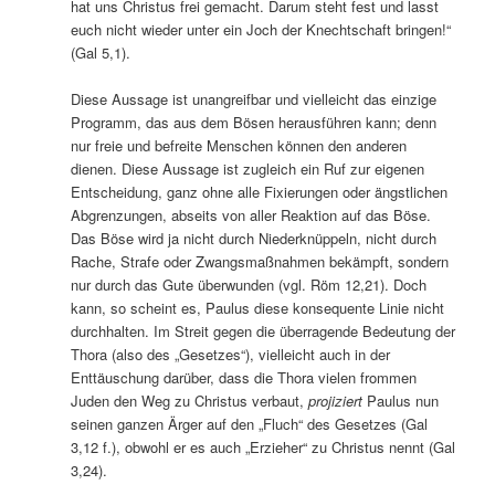
hat uns Christus frei gemacht. Darum steht fest und lasst
euch nicht wieder unter ein Joch der Knechtschaft bringen!“
(Gal 5,1).
Diese Aussage ist unangreifbar und vielleicht das einzige
Programm, das aus dem Bösen herausführen kann; denn
nur freie und befreite Menschen können den anderen
dienen. Diese Aussage ist zugleich ein Ruf zur eigenen
Entscheidung, ganz ohne alle Fixierungen oder ängstlichen
Abgrenzungen, abseits von aller Reaktion auf das Böse.
Das Böse wird ja nicht durch Niederknüppeln, nicht durch
Rache, Strafe oder Zwangsmaßnahmen bekämpft, sondern
nur durch das Gute überwunden (vgl. Röm 12,21). Doch
kann, so scheint es, Paulus diese konsequente Linie nicht
durchhalten. Im Streit gegen die überragende Bedeutung der
Thora (also des „Gesetzes“), vielleicht auch in der
Enttäuschung darüber, dass die Thora vielen frommen
Juden den Weg zu Christus verbaut,
projiziert
Paulus nun
seinen ganzen Ärger auf den „Fluch“ des Gesetzes (Gal
3,12 f.), obwohl er es auch „Erzieher“ zu Christus nennt (Gal
3,24).