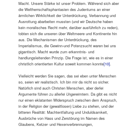
Macht. Unsere Stärke ist unser Problem. Während sich aber
die Weltherrschaftsphantasien des Judentums an einer
ärmlichen Wirklichkeit der Unterdrückung, Verbannung und
Ausrottung abarbeiten mussten (und wir Deutsche haben
kein moralisches Recht mehr, darüber ausführlich zu reden),
tobten sich die unseren über Weltmeere und Kontinente hin
aus. Die Mechanismen der Unterdrückung, des
Imperialismus, die Gewinn-und Potenzsucht waren bei uns
gigantisch. Macht wurde zum erkenntnis- und
handlungsleitenden Prinzip. Die Frage ist, wie es in einer
christlich orientierten Kultur soweit kommen konnte
[10]
.
Vielleicht werden Sie sagen, das sei eben unter Menschen
so, seien wir realistisch. Ich bin mir da nicht so sicher.
Natürlich sind auch Christen Menschen, aber derlei
Argumente führen zu allerlei
Ungereimtem
. Da gibt es nicht
nur einen eklatanten Widerspruch zwischen dem Anspruch,
in der Religion der (gewaltlosen) Liebe zu stehen, und der
bitteren Realität: Machtentfaltung und Unduldsamkeit,
Ausbrüche von Hass und Zerstörung im Namen des
Glaubens, Ketzer- und Hexenverbrennungen,