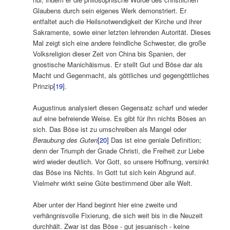
Glaubens durch sein eigenes Werk demonstriert. Er
entfaltet auch die Heilsnotwendigkeit der Kirche und ihrer
Sakramente, sowie einer letzten lehrenden Autorität. Dieses
Mal zeigt sich eine andere feindliche Schwester, die große
Volksreligion dieser Zeit von China bis Spanien, der
gnostische Manichäismus. Er stellt Gut und Böse dar als
Macht und Gegenmacht, als göttliches und gegengöttliches
Prinzip
[19]
.
Augustinus analysiert diesen Gegensatz scharf und wieder
auf eine befreiende Weise. Es gibt für ihn nichts Böses an
sich. Das Böse ist zu umschreiben als Mangel oder
Beraubung des Guten
[20]
Das ist eine geniale Definition;
denn der Triumph der Gnade Christi, die Freiheit zur Liebe
wird wieder deutlich. Vor Gott, so unsere Hoffnung, versinkt
das Böse ins Nichts. In Gott tut sich kein Abgrund auf.
Vielmehr wirkt seine Güte bestimmend über alle Welt.
Aber unter der Hand beginnt hier eine zweite und
verhängnisvolle Fixierung, die sich weit bis in die Neuzeit
durchhält. Zwar ist das Böse ‑ gut jesuanisch ‑ keine