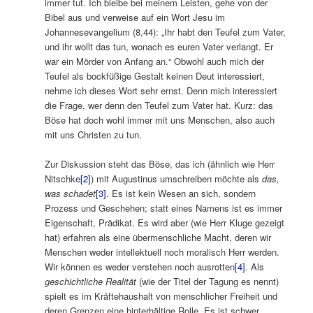
immer tut. Ich bleibe bei meinem Leisten, gehe von der
Bibel aus und verweise auf ein Wort Jesu im
Johannesevangelium (8,44): „Ihr habt den Teufel zum Vater,
und ihr wollt das tun, wonach es euren Vater verlangt. Er
war ein Mörder von Anfang an.“ Obwohl auch mich der
Teufel als bockfüßige Gestalt keinen Deut interessiert,
nehme ich dieses Wort sehr ernst. Denn mich interessiert
die Frage, wer denn den Teufel zum Vater hat. Kurz: das
Böse hat doch wohl immer mit uns Menschen, also auch
mit uns Christen zu tun.
Zur Diskussion steht das Böse, das ich (ähnlich wie Herr
Nitschke
[2]
) mit Augustinus umschreiben möchte als
das,
was schadet
[3]
. Es ist kein Wesen an sich, sondern
Prozess und Geschehen; statt eines Namens ist es immer
Eigenschaft, Prädikat. Es wird aber (wie Herr Kluge gezeigt
hat) erfahren als eine übermenschliche Macht, deren wir
Menschen weder intellektuell noch moralisch Herr werden.
Wir können es weder verstehen noch ausrotten
[4]
. Als
geschichtliche Realität
(wie der Titel der Tagung es nennt)
spielt es im Kräftehaushalt von menschlicher Freiheit und
deren Grenzen eine hinterhältige Rolle. Es ist schwer