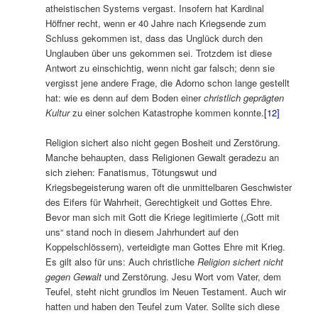
atheistischen Systems vergast. Insofern hat Kardinal
Höffner recht, wenn er 40 Jahre nach Kriegsende zum
Schluss gekommen ist, dass das Unglück durch den
Unglauben über uns gekommen sei. Trotzdem ist diese
Antwort zu einschichtig, wenn nicht gar falsch; denn sie
vergisst jene andere Frage, die Adorno schon lange gestellt
hat: wie es denn auf dem Boden einer
christlich geprägten
Kultur
zu einer solchen Katastrophe kommen konnte.
[12]
Religion sichert also nicht gegen Bosheit und Zerstörung.
Manche behaupten, dass Religionen Gewalt geradezu an
sich ziehen: Fanatismus, Tötungswut und
Kriegsbegeisterung waren oft die unmittelbaren Geschwister
des Eifers für Wahrheit, Gerechtigkeit und Gottes Ehre.
Bevor man sich mit Gott die Kriege legitimierte („Gott mit
uns“ stand noch in diesem Jahrhundert auf den
Koppelschlössern), verteidigte man Gottes Ehre mit Krieg.
Es gilt also für uns: Auch christliche
Religion sichert nicht
gegen Gewalt
und Zerstörung. Jesu Wort vom Vater, dem
Teufel, steht nicht grundlos im Neuen Testament. Auch wir
hatten und haben den Teufel zum Vater. Sollte sich diese