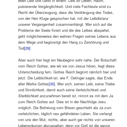
eben Leib und Geist in einem. Leib
ist
Leben, Raum,
pulsierende Vergänglichkeit. Und viele Fachleute sind zu
Recht der Überzeugung, dass die Verdrängung des Todes,
von der Herr Kluge gesprochen hat, mit der Leibdistanz
unserer Vergangenheit zusammenhängt. Wer sich auf die
Probleme der Seele fixiert und die des Leibes abspaltet,
geht möglicherweise den wahren Fragen seines Lebens aus
dem Wege und begünstigt den Hang zu Zerstörung und
Tod
[29]
.
Aber auch hier liegt ein Neubeginn sehr nahe. Der Botschaft
vom Reich Gottes, wie wir sie von Jesus hören, liegt diese
Unterscheidung fern. Gottes Reich beginnt nämlich hier und
jetzt. Die Leiblichkeit-ist, wie F. Oetinger sagte, das Ende
aller Werke Gottes
[30]
. Wer sich, seinen Leib, seine Triebe
und Sinnlichkeit, damit auch seine Verletzlichkeit und
Sterblichkeit anzunehmen
bereit ist, nimmt es mit dem Ja
zum Reich Gottes auf. Dies ist in der Nachfolge Jesu
möglich. Die Befreiung vom Bösen geschieht als Ja zum
verletzlichen, täglich neu gefährdeten Leben. Sie verlangt
von uns den Mut, nichts, aber auch gar nichts von unseren
Lebensräumen abzuspalten; denn vor Gott ist die ganze