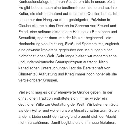
Konfessionskriege mit ihren Ausläufern bis in unsere Zeit.
Es gibt bei uns auch eine bestimmte politische und soziale
Kultur, die sich fortlaufend auf christliche Quellen beruft. Ich
nenne nur den Hang zur stets gesteigerten Präzision in
Glaubensformeln, das Denken im Schema von Freund und
Feind, eine seltsam distanzierte Haltung zu Emotionen und
Sexualität, später dann ­ mit der Neuzeit beginnend ‑ die
Hochachtung von Leistung, Fleiß und Sparsamkeit, zugleich
eine gewisse Intoleranz gegenüber den Meinungen einer
nichtchristlichen Welt. Sehr lange hielten wir monarchische
und undemokratische Staatsprinzipien aufrecht. Nach
kanadischen Untersuchungen liegt die Bereitschaft von
Christen zu Aufrüstung und Krieg immer noch höher als die
vergleichbarer Gruppen.
Vielleicht mag es dafür ehrenwerte Gründe geben: In der
christlichen Tradition entfaltete sich immer wieder ein
deutlicher Wille zur Gestaltung der Welt. Wir bekennen Gott
als den Retter und wollen unsere Gesellschaften zum Guten
ändern. Liebe sucht den Erfolg und braucht sich der Macht
nicht zu schämen. Damit begibt sie sich in neue Gefahren.