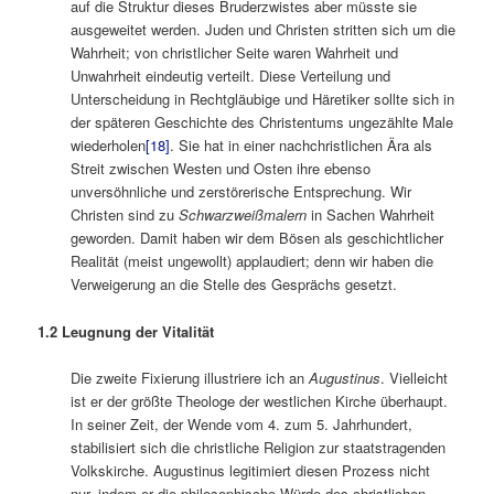
auf die Struktur dieses Bruderzwistes aber müsste sie
ausgeweitet werden. Juden und Christen stritten sich um die
Wahrheit; von christlicher Seite waren Wahrheit und
Unwahrheit eindeutig verteilt. Diese Verteilung und
Unterscheidung in Rechtgläubige und Häretiker sollte sich in
der späteren Geschichte des Christentums ungezählte Male
wiederholen
[18]
. Sie hat in einer nachchristlichen Ära als
Streit zwischen Westen und Osten ihre ebenso
unversöhnliche und zerstörerische Entsprechung. Wir
Christen sind zu
Schwarzweißmalern
in Sachen Wahrheit
geworden. Damit haben wir dem Bösen als geschichtlicher
Realität (meist ungewollt) applaudiert; denn wir haben die
Verweigerung an die Stelle des Gesprächs gesetzt.
1.2 Leugnung der Vitalität
Die zweite Fixierung illustriere ich an
Augustinus
. Vielleicht
ist er der größte Theologe der westlichen Kirche überhaupt.
In seiner Zeit, der Wende vom 4. zum 5. Jahrhundert,
stabilisiert sich die christliche Religion zur staatstragenden
Volkskirche. Augustinus legitimiert diesen Prozess nicht
nur, indem er die philosophische Würde des christlichen