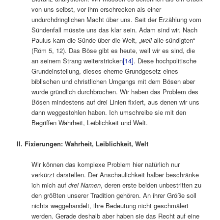
von uns selbst, vor ihm erschrecken als einer
undurchdringlichen Macht über uns. Seit der Erzählung vom
Sündenfall müsste uns das klar sein. Adam sind wir. Nach
Paulus kam die Sünde über die Welt, „
weil
alle sündigten“
(Röm 5, 12). Das Böse gibt es heute, weil wir es sind, die
an seinem Strang weiterstricken
[14]
. Diese hochpolitische
Grundeinstellung, dieses eherne Grundgesetz eines
biblischen und christlichen Umgangs mit dem Bösen aber
wurde gründlich durchbrochen. Wir haben das Problem des
Bösen mindestens auf drei Linien fixiert, aus denen wir uns
dann weggestohlen haben. Ich umschreibe sie mit den
Begriffen Wahrheit, Leiblichkeit und Welt.
II. Fixierungen: Wahrheit, Leiblichkeit, Welt
Wir können das komplexe Problem hier natürlich nur
verkürzt darstellen. Der Anschaulichkeit halber beschränke
ich mich auf
drei Namen
, deren erste beiden unbestritten zu
den größten unserer Tradition gehören. An ihrer Größe soll
nichts weggehandelt, ihre Bedeutung nicht geschmälert
werden. Gerade deshalb aber haben sie das Recht auf eine