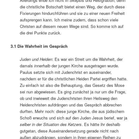
Allerdings ende ich nicht in Skepsis und Resignation; denn
die christliche Botschaft bietet einen Weg, der durch diese
Fixierungen hindurchführen und sie zu einer neuen Freiheit
aufsprengen kann. Ich meine zudem, dass schon viele
Christen auf diesem neuen Wege sind. So komme ich auf
die drei Punkte zurück.
3.1 Die Wahrheit im Gespräch
Juden und Heiden
: Es war ein Streit um die Wahrheit, der
damals
innerhalb
der jungen Kirche ausgetragen wurde.
Paulus setzte sich mit Judenchrist en auseinander,
nachdem er für die christlichen Heiden Partei ergriffen hatte.
Zu einfach ist also die Behauptung, das Gesetz des Mose
sei nun abgewiesen. Es ging zunächst ja nur um die Frage,
ob und inwieweit die Judenchristen ihren Heilsweg den
Heidenchristen aufdrängen und das Gespräch abbrechen
durften. Mehr noch: diese junge Kirche, die aus jüdischem
Schoß erwuchs und sich auf den Juden Jesus berief, war ja
selber in der Situation des Ketzers
. Es hätte ihr deshalb
gutgetan, diese Auseinandersetzung gerade nicht nach
außen abzudrängen, sondern in ihren eigenen Reihen zu