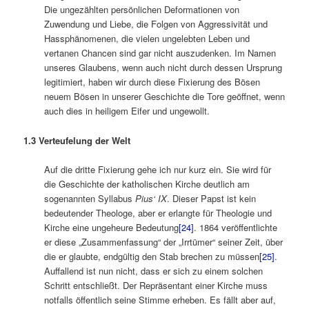
Die ungezählten persönlichen Deformationen von
Zuwendung und Liebe, die Folgen von Aggressivität und
Hassphänomenen, die vielen ungelebten Leben und
vertanen Chancen sind gar nicht auszudenken. Im Namen
unseres Glaubens, wenn auch nicht durch dessen Ursprung
legitimiert, haben wir durch diese Fixierung des Bösen
neuem Bösen in unserer Geschichte die Tore geöffnet, wenn
auch dies in heiligem Eifer und ungewollt.
1.3 Verteufelung der Welt
Auf die dritte Fixierung gehe ich nur kurz ein. Sie wird für
die Geschichte der katholischen Kirche deutlich am
sogenannten Syllabus
Pius‘ IX
. Dieser Papst ist kein
bedeutender Theologe, aber er erlangte für Theologie und
Kirche eine ungeheure Bedeutung
[24]
. 1864 veröffentlichte
er diese „Zusammenfassung“ der „Irrtümer“ seiner Zeit, über
die er glaubte, endgültig den Stab brechen zu müssen
[25]
.
Auffallend ist nun nicht, dass er sich zu einem solchen
Schritt entschließt. Der Repräsentant einer Kirche muss
notfalls öffentlich seine Stimme erheben. Es fällt aber auf,