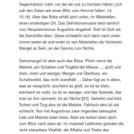
Gegeninstanz mehr, vor der wir uns zu fürchten hätten („Ich
sah den Satan wie einen Blitz vom Himmel fallen“, Lk
10,18). Aber das Böse erhält jetzt unten,
im Materiellen
,
einen eindeutigen Ort. Das Definitionsmuster wird nämlich
vom Neuplatonismus Augustins eingeholt. Dort ist Gott als
die Seinsfülle oben. Diese schwächt sich dann nach unten
immer weiter ab und endet im rein Materiellen als höchstem
Mangel an Sein, an der Grenze zum Nichts.
Seinsmangel ist aber auch das Böse. Plotin nennt die
Materie „ein Schatten und Trugbild der Masse …, groß und
klein, mehr und weniger, Mangel und Überfluss, ein
Schattenbild, das nicht standhält … Daher lügt es in allem,
was es verspricht; erscheint es groß, so ist es klein,
erscheint es mehr, so ist es weniger, und das Seiende, das
man an ihm vermeint, ist ein Nichts“
[21]
. Verkehrt und hohl,
Schein und Trug also ist die Materie. Faktisch also ist sie
schlecht. Nun hat Augustinus zwar nirgendwo behauptet,
Leib und Materie seien böse. Aber sie lenken eben doch
vom Blick nach oben ab. Im materiell Leiblichen gründen die
nicht steuerbare Vitalität, die Affekte und Triebe des