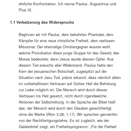
ehrliche Konfrontation. Ich nenne Paulus, Augustinus und
Pius IX.
1.1 Verketzerung des Widerspruchs
Beginnen wir mit
Paulus
, dem bekehrten Pharisäer, dem
Kämpfer für eine neue christliche Freiheit, dem rastlosen
Missionar. Der ehemalige Christengegner wusste wohl,
welche Provokation diese junge Gruppe für das Gesetz des
Moses bedeutete; denn Jesus wurde dessen Opfer. Aus
diesem Tod erwuchs aller Widerstand. Paulus hatte den
Kern der jesuanischen Botschaft, zugespitzt auf die
Situation nach Jesu Tod, präzis erkannt, dass nämlich allein
im vorbehaltlosen Vertrauen auf Gottes Heil die Befreiung
zur Liebe möglich ist. Der Mensch wird durch dieses
Vertrauen ins Heil gesetzt, nicht durch irgendwelche
Aktionen der Selbstrettung. In der Sprache der Bibel hieß
das: der Mensch wird durch den Glauben gerechtfertigt,
ohne die Werke (Röm 3,28; 1,17). Wir sprechen gemeinhin
von der Rechtfertigungslehre. Es ist zugleich, wie der
Galaterbrief zeigt, ein Freiheitsprogramm: „Für die
Freiheit