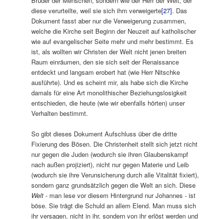
Bruder der Menschen, sondern wie der Herr der Welt, der
diese verurteilte, weil sie sich ihm verweigerte
[27]
. Das
Dokument fasst aber nur die Verweigerung zusammen,
welche die Kirche seit Beginn der Neuzeit auf katholischer
wie auf evangelischer Seite mehr und mehr bestimmt. Es
ist, als wollten wir Christen der Welt nicht jenen breiten
Raum einräumen, den sie sich seit der Renaissance
entdeckt und langsam erobert hat (wie Herr Nitschke
ausführte). Und es scheint mir, als habe sich die Kirche
damals für eine Art monolithischer Beziehungslosigkeit
entschieden, die heute (wie wir ebenfalls hörten) unser
Verhalten bestimmt.
So gibt dieses Dokument Aufschluss über die dritte
Fixierung des Bösen. Die Christenheit stellt sich jetzt nicht
nur gegen die Juden (wodurch sie ihren Glaubenskampf
nach außen projiziert), nicht nur gegen Materie und Leib
(wodurch sie ihre Verunsicherung durch alle Vitalität fixiert),
sondern ganz grundsätzlich gegen die Welt an sich. Diese
Welt
‑ man lese vor diesem Hintergrund nur Johannes ‑ ist
böse. Sie trägt die Schuld an allem Elend. Man muss sich
ihr versagen, nicht in ihr, sondern von ihr erlöst werden und