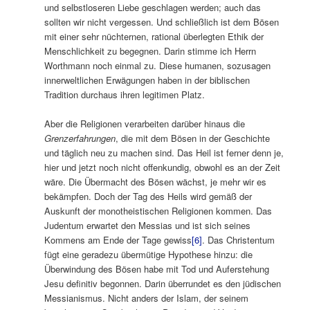
und selbstloseren Liebe geschlagen werden; auch das
sollten wir nicht vergessen. Und schließlich ist dem Bösen
mit einer sehr nüchternen, rational überlegten Ethik der
Menschlichkeit zu begegnen. Darin stimme ich Herrn
Worthmann noch einmal zu. Diese humanen, sozusagen
innerweltlichen Erwägungen haben in der biblischen
Tradition durchaus ihren legitimen Platz.
Aber die Religionen verarbeiten darüber hinaus die
Grenzerfahrungen
, die mit dem Bösen in der Geschichte
und täglich neu zu machen sind. Das Heil ist ferner denn je,
hier und jetzt noch nicht offenkundig, obwohl es an der Zeit
wäre. Die Übermacht des Bösen wächst, je mehr wir es
bekämpfen. Doch der Tag des Heils wird gemäß der
Auskunft der monotheistischen Religionen kommen. Das
Judentum erwartet den Messias und ist sich seines
Kommens am Ende der Tage gewiss
[6]
. Das Christentum
fügt eine geradezu übermütige Hypothese hinzu: die
Überwindung des Bösen habe mit Tod und Auferstehung
Jesu definitiv begonnen. Darin überrundet es den jüdischen
Messianismus. Nicht anders der Islam, der seinem