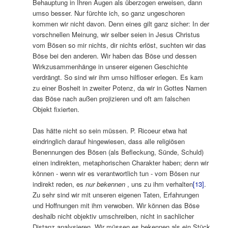
Behauptung in Ihren Augen als überzogen erweisen, dann
umso besser. Nur fürchte ich, so ganz ungeschoren
kommen wir nicht davon. Denn eines gilt ganz sicher: In der
vorschnellen Meinung, wir selber seien in Jesus Christus
vom Bösen so mir nichts, dir nichts erlöst, suchten wir das
Böse bei den anderen. Wir haben das Böse und dessen
Wirkzusammenhänge in unserer eigenen Geschichte
verdrängt. So sind wir ihm umso hilfloser erlegen. Es kam
zu einer Bosheit in zweiter Potenz, da wir in Gottes Namen
das Böse nach außen projizieren und oft am falschen
Objekt fixierten.
Das hätte nicht so sein müssen. P. Ricoeur etwa hat
eindringlich darauf hingewiesen, dass alle religiösen
Benennungen des Bösen (als Befleckung, Sünde, Schuld)
einen indirekten, metaphorischen Charakter haben; denn wir
können ‑ wenn wir es verantwortlich tun ‑ vom Bösen nur
indirekt reden, es
nur bekennen
, uns zu ihm verhalten
[13]
.
Zu sehr sind wir mit unseren eigenen Taten, Erfahrungen
und Hoffnungen mit ihm verwoben. Wir können das Böse
deshalb nicht objektiv umschreiben, nicht in sachlicher
Distanz analysieren. Wir müssen es bekennen als ein Stück