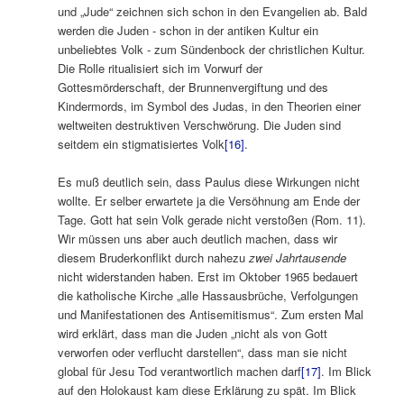
und „Jude“ zeichnen sich schon in den Evangelien ab. Bald
werden die Juden ‑ schon in der antiken Kultur ein
unbeliebtes Volk ‑ zum Sündenbock der christlichen Kultur.
Die Rolle ritualisiert sich im Vorwurf der
Gottesmörderschaft, der Brunnenvergiftung und des
Kindermords, im Symbol des Judas, in den Theorien einer
weltweiten destruktiven Verschwörung. Die Juden sind
seitdem ein stigmatisiertes Volk
[16]
.
Es muß deutlich sein, dass Paulus diese Wirkungen nicht
wollte. Er selber erwartete ja die Versöhnung am Ende der
Tage. Gott hat sein Volk gerade nicht verstoßen (Rom. 11).
Wir müssen uns aber auch deutlich machen, dass wir
diesem Bruderkonflikt durch nahezu
zwei Jahrtausende
nicht widerstanden haben. Erst im Oktober 1965 bedauert
die katholische Kirche „alle Hassausbrüche, Verfolgungen
und Manifestationen des Antisemitismus“. Zum ersten Mal
wird erklärt, dass man die Juden „nicht als von Gott
verworfen oder verflucht darstellen“, dass man sie nicht
global für Jesu Tod verantwortlich machen darf
[17]
. Im Blick
auf den Holokaust kam diese Erklärung zu spät. Im Blick