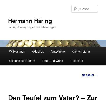
Zum
primären
Such
Inhalt
springen
Hermann Häring
Texte, Überlegungen und Meinungen
Hauptmenü
Willkommen
Aktuelles
Amtskirche
Kirchenreform
Gott und Religionen
Ethos und Werte
Theologie
Beitragsnavigation
Nächster
→
Den Teufel zum Vater? – Zur