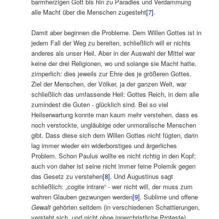
barmherzigen Gott bis hin zu Paradies und Verdammung
alle Macht über die Menschen zugesteht
[7]
.
Damit aber beginnen die Probleme. Dem Willen Gottes ist in
jedem Fall der Weg zu bereiten, schließlich will er nichts
anderes als unser Heil. Aber in der Auswahl der Mittel war
keine der drei Religionen, wo und solange sie Macht hatte,
zimperlich: dies jeweils zur Ehre des je größeren Gottes.
Ziel der Menschen, der Völker, ja der ganzen Welt, war
schließlich das umfassende Heil: Gottes Reich, in dem alle
zumindest die Guten ‑ glücklich sind. Bei so viel
Heilserwartung konnte man kaum mehr verstehen, dass es
noch verstockte, ungläubige oder unmoralische Menschen
gibt. Dass diese sich dem Willen Gottes nicht fügten, darin
lag immer wieder ein widerborstiges und ärgerliches
Problem. Schon Paulus wollte es nicht richtig in den Kopf;
auch von daher ist seine nicht immer feine Polemik gegen
das Gesetz zu verstehen
[8]
. Und Augustinus sagt
schließlich: „cogite intrare“ ‑ wer nicht will, der muss zum
wahren Glauben gezwungen werden
[9]
. Sublime und offene
Gewalt
gehörten seitdem (in verschiedenen Schattierungen,
versteht sich, und nicht ohne innerchristliche Proteste)