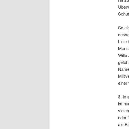
Überw
Schut
So ei
desse
Linie
Mensc
Wille
gefüh
Namen
Mißve
einer
3.
In a
ist nu
viele
oder 
als B