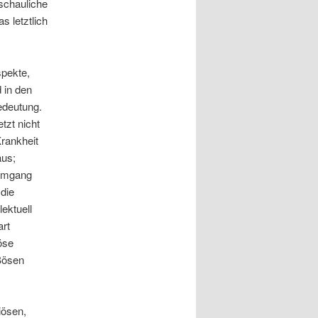
nschauliche
s letztlich
spekte,
d in den
edeutung.
tzt nicht
Krankheit
aus;
 Umgang
die
ektuell
art
öse
Bösen
iösen,