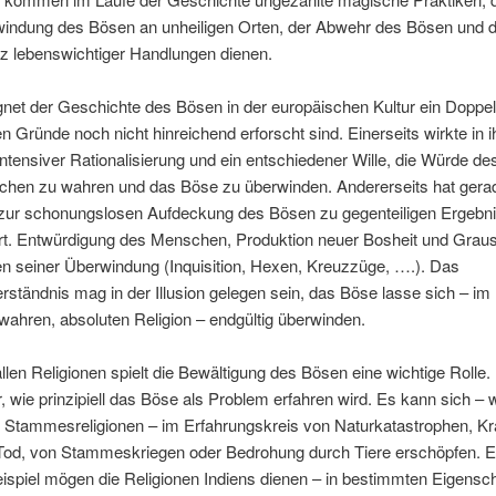
indung des Bösen an unheiligen Orten, der Abwehr des Bösen und
z lebenswichtiger Handlungen dienen.
gnet der Geschichte des Bösen in der europäischen Kultur ein Doppel
n Gründe noch nicht hinreichend erforscht sind. Einerseits wirkte in i
 intensiver Rationalisierung und ein entschiedener Wille, die Würde de
hen zu wahren und das Böse zu überwinden. Andererseits hat gerad
 zur schonungslosen Aufdeckung des Bösen zu gegenteiligen Ergebn
rt. Entwürdigung des Menschen, Produktion neuer Bosheit und Grau
 seiner Überwindung (Inquisition, Hexen, Kreuzzüge, ….). Das
rständnis mag in der Illusion gelegen sein, das Böse lasse sich – i
 wahren, absoluten Religion – endgültig überwinden.
llen Religionen spielt die Bewältigung des Bösen eine wichtige Rolle.
r, wie prinzipiell das Böse als Problem erfahren wird. Es kann sich – w
n Stammesreligionen – im Erfahrungskreis von Naturkatastrophen, Kr
Tod, von Stammeskriegen oder Bedrohung durch Tiere erschöpfen. E
eispiel mögen die Religionen Indiens dienen – in bestimmten Eigensc