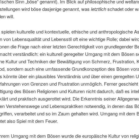
fischen Sinn „böse“ genannt). Im Blick auf philosophische und welta
stellungen wird böse dasjenige genannt, was
letztlich
schadet oder wa
en will.
 spielen kulturelle und kontextuelle, ethische und anthropologische A
n von Lebensqualität und Lebensstil oft eine wichtige Rolle; dabei wir
ionen die Frage nach einer letzten Gerechtigkeit von grundlegender B
macht verständlich: ein kulturell geregelter Umgang mit dem Bösen se
ine Kultur und Techniken der Bewältigung von Schmerz, Frustration, 
od, sondern auch eine umfassende Grundkonzeption des Bösen vor
s könnte über ein plausibles Verständnis und über einen geregelten
rfahrungen von Grenzen und Frustration unmöglich. Ferner geschieht 
tigung des Bösen Religionen und Kulturen nicht dadurch, daß es intell
klärt und praktisch ausgerottet wird. Die Erkenntnis seiner Allgegenw
n Verstehenswege und Lebenspraktiken notwendig, in denen das B
griffen, verarbeitet und so im Zaum gehalten wird. Umgang mit dem 
tet also Spiel mit dem Feuer.
 ihrem Umgang mit dem Bösen wurde die europäische Kultur von relig