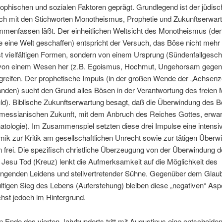
sophischen und sozialen Faktoren geprägt. Grundlegend ist der jüdisc
ich mit den Stichworten Monotheismus, Prophetie und Zukunftserwar
menfassen läßt. Der einheitlichen Weltsicht des Monotheismus (der
ie eine Welt geschaffen) entspricht der Versuch, das Böse nicht mehr 
t vielfältigen Formen, sondern von einem Ursprung (Sündenfallgesch
von einem Wesen her (z.B. Egoismus, Hochmut, Ungehorsam gegen
greifen. Der prophetische Impuls (in der großen Wende der „Achsenze
anden) sucht den Grund alles Bösen in der Verantwortung des freie
ld). Biblische Zukunftserwartung besagt, daß die Überwindung des B
 messianischen Zukunft, mit dem Anbruch des Reiches Gottes, erwart
atologie). Im Zusammenspiel setzten diese drei Impulse eine intensi
ik zur Kritik am gesellschaftlichen Unrecht sowie zur tätigen Über
 frei. Die spezifisch christliche Überzeugung von der Überwindung 
 Jesu Tod (Kreuz) lenkt die Aufmerksamkeit auf die Möglichkeit des
ringenden Leidens und stellvertretender Sühne. Gegenüber dem Glau
ltigen Sieg des Lebens (Auferstehung) bleiben diese „negativen“ Asp
hst jedoch im Hintergrund.
 Ende des vierten Jahrhunderts tritt mit Augustinus eine entscheid