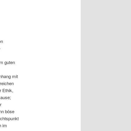
en
e
em guten
nhang mit
ereichen
 Ethik,
Hause;
r
nn böse
ichtspunkt
h im