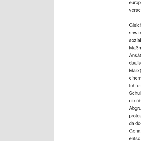
europ
versc
Gleic
sowie
sozia
Maßna
Ansät
duali
Marx)
einem
führe
Schul
nie ü
Abgru
prote
da do
Genau
entsc