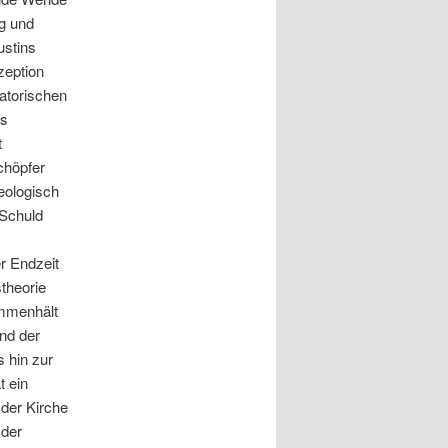
ng und
ustins
zeption
atorischen
us
t
chöpfer
heologisch
 Schuld
r Endzeit
theorie
ammenhält
nd der
 hin zur
t ein
 der Kirche
 der