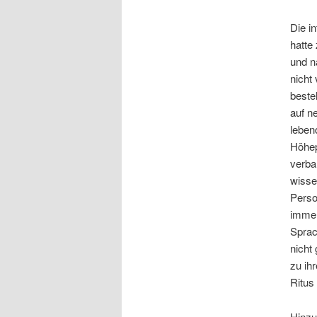
Die i
hatte
und n
nicht
beste
auf n
leben
Höhep
verba
wisse
Person
immer
Sprac
nicht
zu ih
Ritus
Hinzu