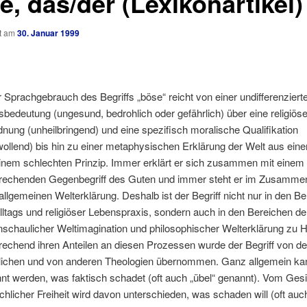
, das/der (Lexikonartikel)
ht am
30. Januar 1999
 Sprachgebrauch des Begriffs „böse“ reicht von einer undifferenziert
gsbedeutung (ungesund, bedrohlich oder gefährlich) über eine religiös
dnung (unheilbringend) und eine spezifisch moralische Qualifikation
wollend) bis hin zu einer metaphysischen Erklärung der Welt aus ein
inem schlechten Prinzip.
Immer erklärt er sich zusammen mit einem
rechenden Gegenbegriff des Guten und immer steht er im Zusamme
 allgemeinen Welterklärung. Deshalb ist der Begriff nicht nur in den B
lltags und religiöser Lebenspraxis, sondern auch in den Bereichen der
nschaulicher Weltimagination und philosophischer Welterklärung zu 
rechend ihren Anteilen an diesen Prozessen wurde der Begriff von de
tlichen und von anderen Theologien übernommen. Ganz allgemein ka
nt werden, was faktisch schadet (oft auch „übel“ genannt). Vom Ges
hlicher Freiheit wird davon unterschieden, was schaden will (oft auc