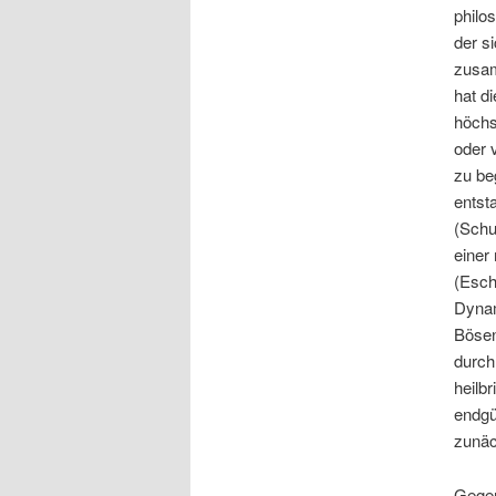
philo
der s
zusam
hat d
höchs
oder 
zu be
entst
(Schu
einer
(Esch
Dynam
Bösen
durch
heilb
endgü
zunäc
Gegen