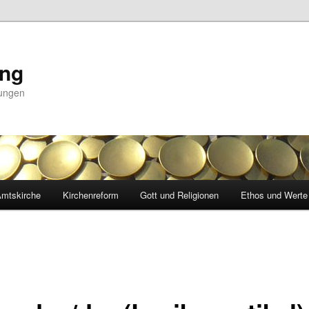
ing
nungen
mtskirche
Kirchenreform
Gott und Religionen
Ethos und Werte