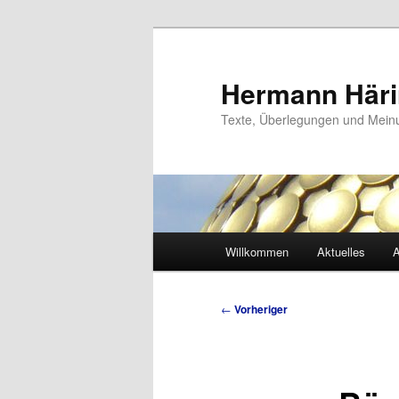
Zum
primären
Inhalt
Hermann Här
springen
Texte, Überlegungen und Mei
Hauptmenü
Willkommen
Aktuelles
A
Beitragsnavigation
←
Vorheriger