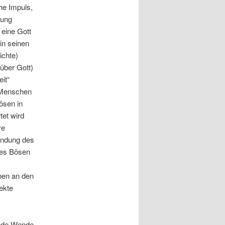
he Impuls,
tung
 eine Gott
in seinen
ichte)
über Gott)
it“
n Menschen
ösen in
et wird
ve
windung des
des Bösen
ben an den
ekte
ende Wende