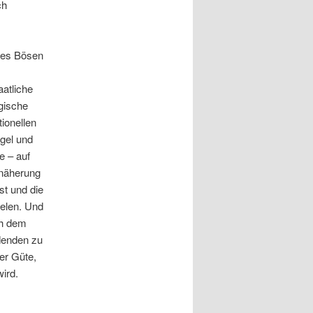
ch
 des Bösen
aatliche
gische
ionellen
gel und
e – auf
nnäherung
st und die
ielen. Und
ch dem
denden zu
er Güte,
ird.