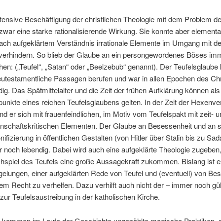
ntensive Beschäftigung der christlichen Theologie mit dem Problem 
 zwar eine starke rationalisierende Wirkung. Sie konnte aber elementar
ach aufgeklärtem Verständnis irrationale Elemente im Umgang mit 
 verhindern. So blieb der Glaube an ein persongewordenes Böses im
hen: („Teufel“, „Satan“ oder „Beelzebub“ genannt). Der Teufelsglaube
eutestamentliche Passagen berufen und war in allen Epochen des Ch
dig. Das Spätmittelalter und die Zeit der frühen Aufklärung können als
unkte eines reichen Teufelsglaubens gelten. In der Zeit der Hexenve
nd er sich mit frauenfeindlichen, im Motiv vom Teufelspakt mit zeit- u
nschaftskritischen Elementen. Der Glaube an Besessenheit und an 
ifizierung in öffentlichen Gestalten (von Hitler über Stalin bis zu Sada
 noch lebendig. Dabei wird auch eine aufgeklärte Theologie zugebe
hspiel des Teufels eine große Aussagekraft zukommen. Bislang ist e
 gelungen, einer aufgeklärten Rede von Teufel und (eventuell) von Be
rem Recht zu verhelfen. Dazu verhilft auch nicht der – immer noch gül
 zur Teufelsaustreibung in der katholischen Kirche.
 kommen im Laufe der Geschichte ungezählte magische Praktiken, d