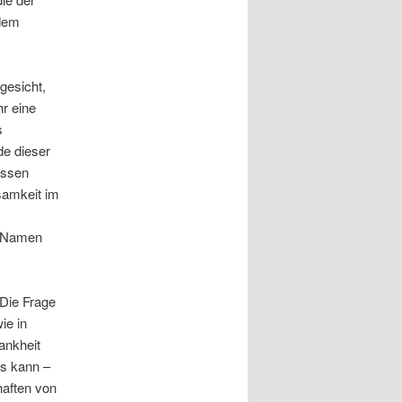
 dem
gesicht,
hr eine
s
e dieser
issen
samkeit im
m Namen
 Die Frage
ie in
ankheit
s kann –
haften von