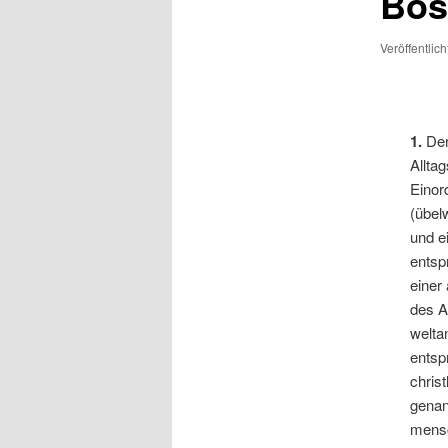
Böse
Veröffentlic
1.
Der
Allta
Einor
(übel
und e
entsp
einer
des A
welta
entsp
chris
genan
mensc