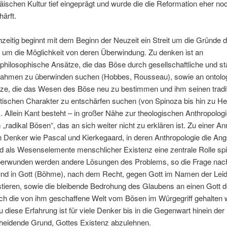
äischen Kultur tief eingeprägt und wurde die die Reformation eher no
härft.
hzeitig beginnt mit dem Beginn der Neuzeit ein Streit um die Gründe
 um die Möglichkeit von deren Überwindung. Zu denken ist an
lphilosophische Ansätze, die das Böse durch gesellschaftliche und st
hmen zu überwinden suchen (Hobbes, Rousseau), sowie an ontolo
ze, die das Wesen des Böse neu zu bestimmen und ihm seinen tradit
stischen Charakter zu entschärfen suchen (von Spinoza bis hin zu He
. Allein Kant besteht – in großer Nähe zur theologischen Anthropologi
 „radikal Bösen“, das an sich weiter nicht zu erklären ist. Zu einer A
n Denker wie Pascal und Kierkegaard, in deren Anthropologie die Ang
d als Wesenselemente menschlicher Existenz eine zentrale Rolle sp
berwunden werden andere Lösungen des Problems, so die Frage na
nd in Gott (Böhme), nach dem Recht, gegen Gott im Namen der Lei
stieren, sowie die bleibende Bedrohung des Glaubens an einen Gott d
ch die von ihm geschaffene Welt vom Bösen im Würgegriff gehalten w
 diese Erfahrung ist für viele Denker bis in die Gegenwart hinein der
heidende Grund, Gottes Existenz abzulehnen.