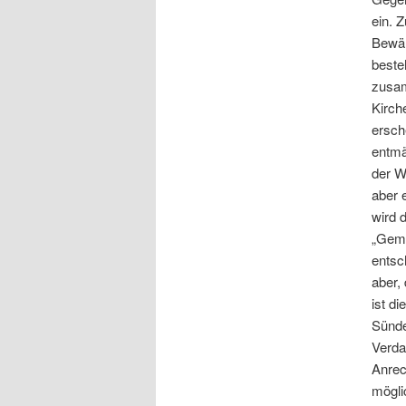
ein. 
Bewäl
beste
zusam
Kirch
ersch
entmä
der W
aber 
wird 
„Geme
entsc
aber,
ist d
Sünde
Verda
Anrec
mögli