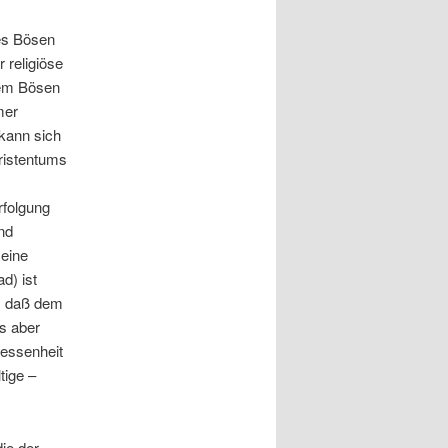
des Bösen
 religiöse
dem Bösen
mer
 kann sich
ristentums
rfolgung
nd
seine
d) ist
n, daß dem
s aber
sessenheit
tige –
ie der