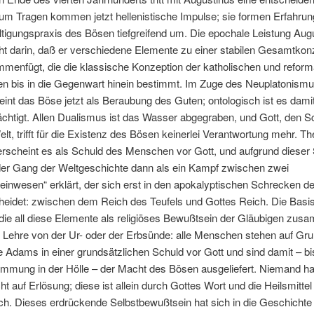
Zum Tragen kommen jetzt hellenistische Impulse; sie formen Erfahru
tigungspraxis des Bösen tiefgreifend um. Die epochale Leistung Aug
ht darin, daß er verschiedene Elemente zu einer stabilen Gesamtkon
menfügt, die die klassische Konzeption der katholischen und reform
en bis in die Gegenwart hinein bestimmt. Im Zuge des Neuplatonism
eint das Böse jetzt als Beraubung des Guten; ontologisch ist es dami
chtigt. Allen Dualismus ist das Wasser abgegraben, und Gott, den S
elt, trifft für die Existenz des Bösen keinerlei Verantwortung mehr. T
erscheint es als Schuld des Menschen vor Gott, und aufgrund dieser
der Gang der Weltgeschichte dann als ein Kampf zwischen zwei
inwesen“ erklärt, der sich erst in den apokalyptischen Schrecken de
heidet: zwischen dem Reich des Teufels und Gottes Reich. Die Basis
 die all diese Elemente als religiöses Bewußtsein der Gläubigen zus
ie Lehre von der Ur- oder der Erbsünde: alle Menschen stehen auf Gru
 Adams in einer grundsätzlichen Schuld vor Gott und sind damit – bis
mmung in der Hölle – der Macht des Bösen ausgeliefert. Niemand ha
ht auf Erlösung; diese ist allein durch Gottes Wort und die Heilsmittel
ch. Dieses erdrückende Selbstbewußtsein hat sich in die Geschichte