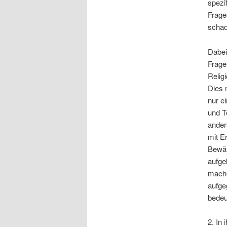
spezi
Frage
schad
Dabei
Frage
Relig
Dies 
nur e
und T
ander
mit E
Bewäl
aufge
mache
aufge
bedeu
2. In